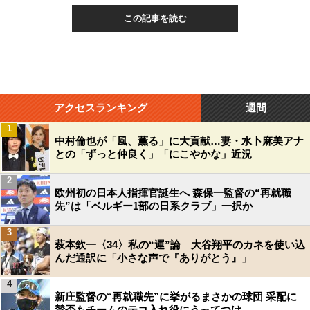
この記事を読む
アクセスランキング
週間
1
中村倫也が「風、薫る」に大貢献…妻・水卜麻美アナ
との「ずっと仲良く」「にこやかな」近況
2
欧州初の日本人指揮官誕生へ 森保一監督の“再就職
先”は「ベルギー1部の日系クラブ」一択か
3
萩本欽一〈34〉私の“運”論 大谷翔平のカネを使い込
んだ通訳に「小さな声で『ありがとう』」
4
新庄監督の“再就職先”に挙がるまさかの球団 采配に
賛否もチームのテコ入れ役にうってつけ