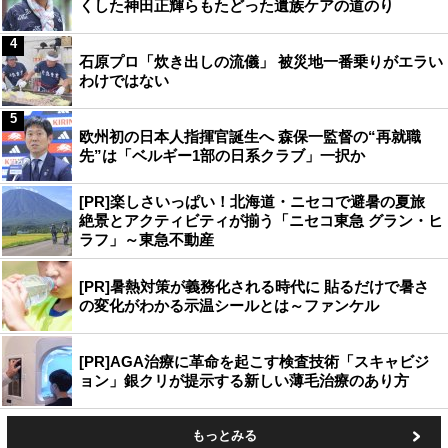
くした神田正輝らもたどった遺族ケアの道のり
4
石原プロ「炊き出しの流儀」 被災地一番乗りがエラい
わけではない
5
欧州初の日本人指揮官誕生へ 森保一監督の“再就職
先”は「ベルギー1部の日系クラブ」一択か
[PR]楽しさいっぱい！北海道・ニセコで避暑の夏旅
絶景とアクティビティが揃う「ニセコ東急 グラン・ヒ
ラフ」～東急不動産
[PR]暑熱対策が義務化される時代に 貼るだけで暑さ
の変化がわかる示温シールとは～ファンケル
[PR]AGA治療に革命を起こす検査技術「スキャビジ
ョン」銀クリが提示する新しい薄毛治療のあり方
もっとみる