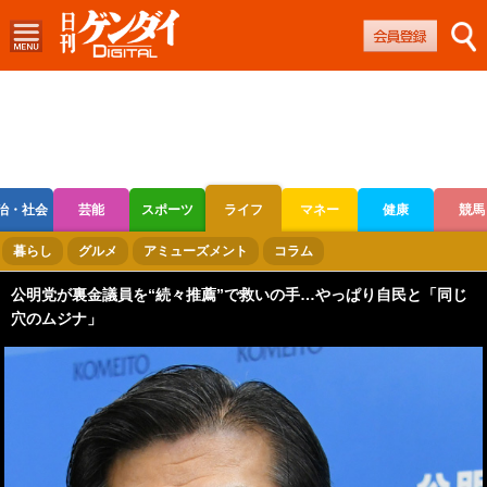
治・社会
芸能
スポーツ
ライフ
マネー
健康
競馬
ボートレース
競輪
オートレース
暮らし
グルメ
アミューズメント
コラム
公明党が裏金議員を“続々推薦”で救いの手…やっぱり自民と「同じ
穴のムジナ」