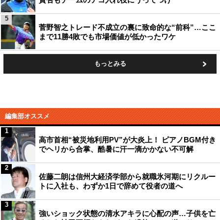
5
菅野智之トレード不成立の裏に致命的な“前科”…ここ
まで11勝4敗でも市場価値が低かったワケ
もっとみる
編集部オススメ
1
高市首相“被災地利用PV”が大炎上！ ピアノBGM付き
でヘリから合掌、酷暑に汗一滴かかない不可解
2
佐藤二朗は信州大経済学部から就職氷河期にリクルー
トに入社も、わずか1日で辞めて役者の道へ
3
強いショック状態の清水アキラに心配の声…子供を亡