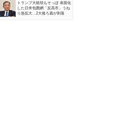
トランプ大統領もそっぽ 表面化
した日米包囲網「反高市」うね
り急拡大…2大後ろ盾が剥落