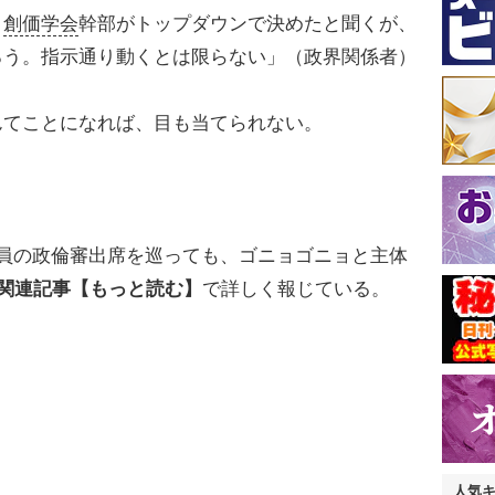
・
創価学会
幹部がトップダウンで決めたと聞くが、
ろう。指示通り動くとは限らない」（政界関係者）
てことになれば、目も当てられない。
員の政倫審出席を巡っても、ゴニョゴニョと主体
●関連記事【もっと読む】
で詳しく報じている。
人気