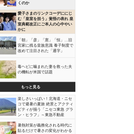
くのか
愛子さまのリンクコーデににじ
む「皇室を担う」覚悟の表れ 皇
室典範改正にご本人の心中やい
かに
「朝」「彦」「憲」「恒」…旧
宮家に残る皇族意識 養子制度で
改めて注目された「通字」
毒ヘビに噛まれた妻を救った夫
の機転が米国で話題
もっと見る
楽しさいっぱい！北海道・ニセ
コで避暑の夏旅 絶景とアクティ
ビティが揃う「ニセコ東急 グラ
ン・ヒラフ」～東急不動産
暑熱対策が義務化される時代に
貼るだけで暑さの変化がわかる