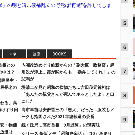
選挙」の明と暗…候補乱立の野党は“再選”を許してしま
5
6
マネー
健康
BOOKS
首相との
内閣改造めぐり維新からの「副大臣・政務官」起
7
の中は？
用説が浮上…霞が関からも 「勘弁してくれ！」の
悲鳴が
国民民主・
最長老の
堤清二が見た昭和の傑物たち…吉田茂元首相は
「あんたの親父さんが死んでホッとしたよ」と口
8
にした
わる」高
駆けずり回
高市早苗は安倍晋三の「忠犬」だった…服装もメ
ークも指図された2021年総裁選の茶番
9
安・物価
続く政局…高市首相「9月退陣」の現実味
放漫財
シリーズ 保阪メモ「昭和史余話」（10）あまり