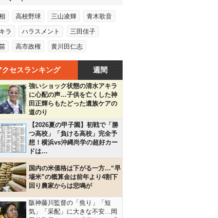
相
高校野球
三山凌輝
青木歌音
キラ
ハラスメント
三田佳子
苗
高市政権
黄川田仁志
アクセスランキング
週間
強いショック状態の清水アキラ
に心配の声…子供を亡くした神
田正輝らもたどった遺族ケアの
道のり
【2026夏の甲子園】初戦で「勝
つ高校」「負ける高校」完全予
想！横浜vs沖縄尚学の超好カー
ドは…
国内の米価格は下がる一方…“早
場米”の概算金は前年より4割下
回り農家からは悲鳴が
阪神藤川監督の「焦り」「短
気」「采配」に大きな不安…岡