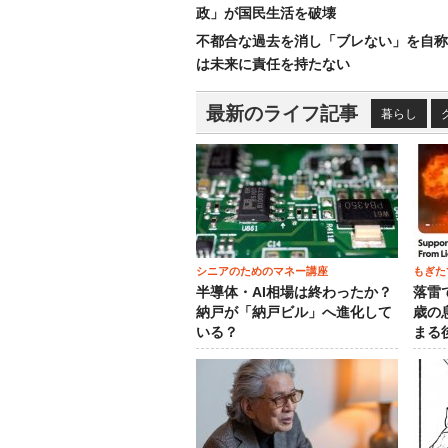
政」が国民生活を破壊
不都合な過去を消し「ブレない」を自称
は未来に責任を持たない
最新のライフ記事
暮らし
シニアのためのマネー講座
もぎた
半導体・AI相場は終わったか？
落雷
納戸が「納戸ビル」へ進化して
歳の
いる？
まる