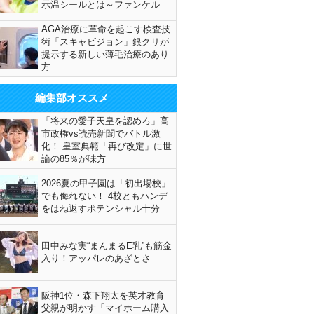
示温シールとは～ファンケル
AGA治療に革命を起こす検査技
術「スキャビジョン」銀クリが
提示する新しい薄毛治療のあり
方
編集部オススメ
「将来の愛子天皇を認めろ」高
市政権vs読売新聞でバトル激
化！ 皇室典範「再び改定」に世
論の85％が味方
2026夏の甲子園は「初出場校」
でも侮れない！ 4校ともハンデ
をはね返すポテンシャル十分
田中みな実“まんまるE乳”も筋金
入り！アッパレのあざとさ
阪神1位・森下翔太を英才教育
父親が明かす「マイホーム購入