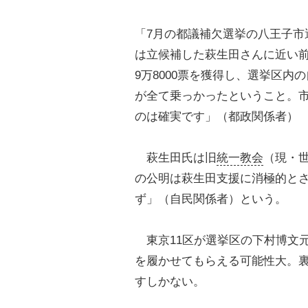
「7月の都議補欠選挙の八王子市
は立候補した萩生田さんに近い
9万8000票を獲得し、選挙区内
が全て乗っかったということ。
のは確実です」（都政関係者）
萩生田氏は旧
統一教会
（現・
の公明は萩生田支援に消極的と
ず」（自民関係者）という。
東京11区が選挙区の下村博文
を履かせてもらえる可能性大。
すしかない。