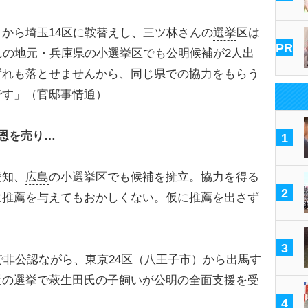
から埼玉14区に鞍替えし、三ツ林さんの
選挙
区は
PR
んの地元・兵庫県の小選挙区でも公明候補が2人出
ずれも落とせませんから、同じ県での協力をもらう
です」（官邸事情通）
恩を売り…
1
愛知、
広島
の小選挙区でも候補を擁立。協力を得る
2
に推薦を与えてもおかしくない。仮に推薦を出さず
3
で非公認ながら、東京24区（八王子市）から出馬す
近の選挙で萩生田氏の子飼いが公明の全面支援を受
4