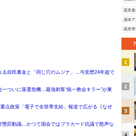
高市首
清水ア
高市早
1
れる自民裏金と「同じ穴のムジナ」…与党歴24年超で
2
一ついに落選危機…最強刺客“統一教会キラー”が東
選重点政策「電子で全世帯支給」報道で広がる《なぜ
3
げ懲罰動議…かつて国会ではプラカード抗議で怒声な
4