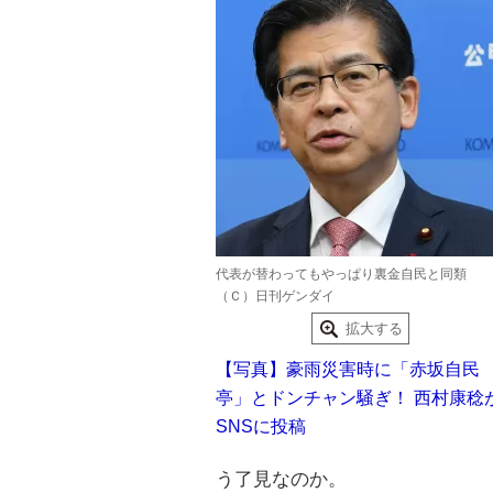
代表が替わってもやっぱり裏金自民と同類
（Ｃ）日刊ゲンダイ
拡大する
【写真】豪雨災害時に「赤坂自民
亭」とドンチャン騒ぎ！ 西村康稔
SNSに投稿
う了見なのか。