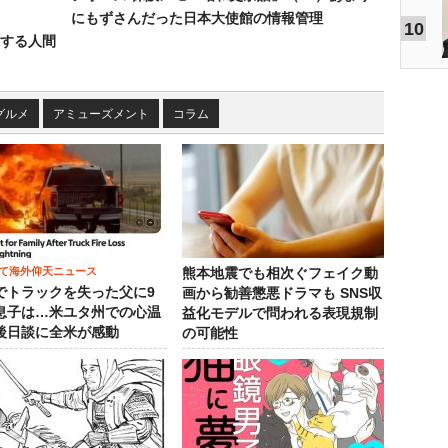
にもずさんだった日本大使館の情報管理
10
する人間
グルメ
アミューズメント
コラム
て海外仰天ニュース
熊本地震でも相次ぐフェイク動
でトラックを失った父に9
画から勧善懲悪ドラマも SNS収
息子は…米ユタ州での心温
益化モデルで問われる表現規制
後日談に全米が感動
の可能性