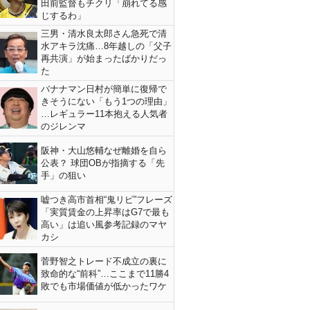
田前監督もチクリ「崩れてる感
じするわ」
三男・清水良太郎さん急死で清
水アキラ沈痛…8年越しの「父子
再共演」が始まったばかりだっ
た
バナナマン日村が簡単に復帰で
きそうにない「もう1つの理由」
…レギュラー11本抱える人気者
のジレンマ
阪神・大山悠輔なぜ離婚を自ら
公表？ 球団OBが指摘する「先
手」の狙い
嘘つき高市首相“鬼リピ”フレーズ
「実質賃金の上昇率はG7で最も
高い」は追い風参考記録のマヤ
カシ
菅野智之トレード不成立の裏に
致命的な“前科”…ここまで11勝4
敗でも市場価値が低かったワケ