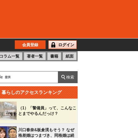
会員登録
ログイン
コラム一覧
著者一覧
書籍
紙面
暮らしのアクセスランキング
（1）「警備員」って、こんなこ
とまでやるんだっけ？
川口春奈&板倉滉もそう？ なぜ
格差婚はつまづき、同格婚は続