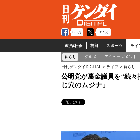
6.6万
18.5万
政治/社会
芸能
スポーツ
ライ
暮らし
グルメ
アミューズメント
日刊ゲンダイDIGITAL
ライフ
暮らしニ
公明党が裏金議員を“続々
じ穴のムジナ」