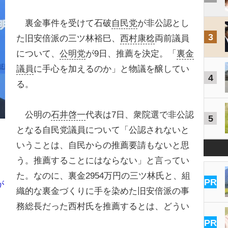
裏金事件を受けて石破
自民党
が非公認とし
3
た旧安倍派の三ツ林裕巳、
西村康稔
両前議員
について、
公明党
が9日、推薦を決定。「
裏金
議員
に手心を加えるのか」と物議を醸してい
4
る。
公明の
石井啓一
代表は7日、衆院選で非公認
5
となる自民党議員について「公認されないと
いうことは、自民からの推薦要請もないと思
う。推薦することにはならない」と言ってい
た。なのに、裏金2954万円の三ツ林氏と、組
PR
が
織的な裏金づくりに手を染めた旧安倍派の事
務総長だった西村氏を推薦するとは、どうい
PR