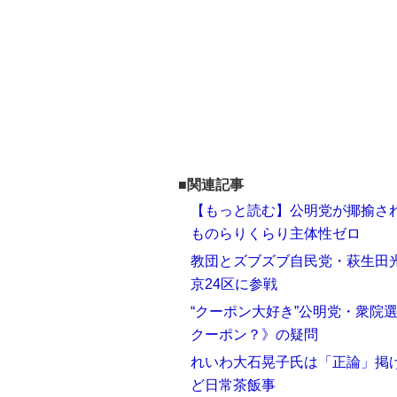
■関連記事
【もっと読む】公明党が揶揄さ
ものらりくらり主体性ゼロ
教団とズブズブ自民党・萩生田光
京24区に参戦
“クーポン大好き”公明党・衆院
クーポン？》の疑問
れいわ大石晃子氏は「正論」掲
ど日常茶飯事