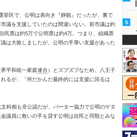
選挙区で、公明は表向き『静観』だったが、裏で
5
前市議を支援していたのは間違いない。前市議は約
の自民票は約5万で公明票は約4万。つまり、組織票
市議は大敗しましたが、公明の手厚い支援があった
世界平和統一家庭
連合
）とズブズブなため、八王子
されるが、「何だかんだ最終的には支援に回るは
元文科相も非公認だが、バーター協力で公明のゲタ
裏金議員に救いの手を貸す公明は自民と同類とみな