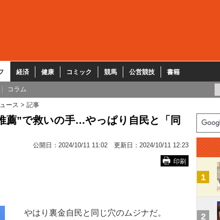
フ
経済
健康
コミック
競馬
公営競技
書籍
コラム
ュース
記事
推薦”で救いの手…やっぱり自民と「同
公開日：
2024/10/11 11:02
更新日：
2024/10/11 12:23
印刷
1
やはり裏金自民と同じ穴のムジナだ。
2