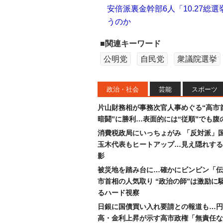
安倍派裏金幹部6人「10.27総
うのか
■関連キーワード
公明党
自民党
衆議院選挙
政治・社会
芸能
スポーツ
片山財務相が事務次官人事めぐる“高市
暗闘”に勝利…表面的には“従順”でも腹
消費税政局にいっちょがみ 「反対派」
玉木代表もヒートアップ…見え隠れする
影
被災地を踏み台に…確かにビンビン「伝
市首相の人気取り “政治の師”は激励に
るハード視察
日銀に国債買い入れ要請との報道も…円
高・金利上昇が示す高市政権「無責任な