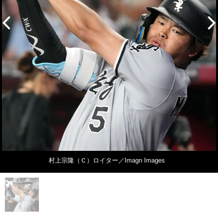
村上宗隆（Ｃ）ロイター／Imagn Images