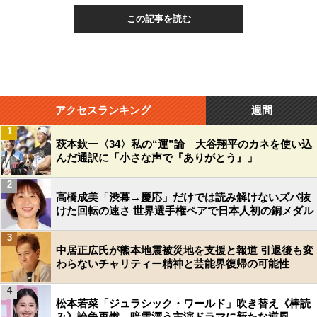
この記事を読む
アクセスランキング
週間
1
萩本欽一〈34〉私の“運”論 大谷翔平のカネを使い込
んだ通訳に「小さな声で『ありがとう』」
2
高橋成美「渋幕→慶応」だけでは読み解けないズバ抜
けた回転の速さ 世界選手権ペアで日本人初の銅メダル
3
中居正広氏が熊本地震被災地を支援と報道 引退後も変
わらないチャリティー精神と芸能界復帰の可能性
4
松本若菜「ジュラシック・ワールド」吹き替え《棒読
み》論争再燃…暗雲漂う主演ドラマに新たな逆風