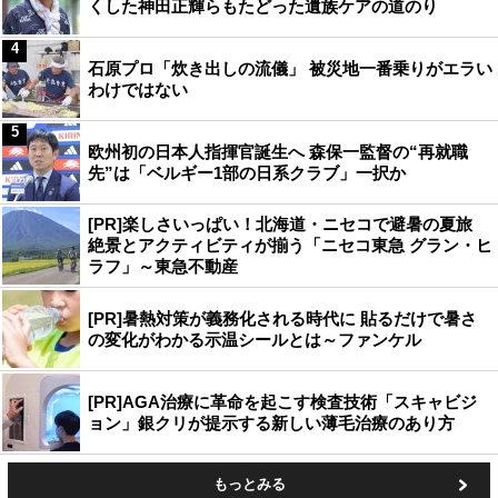
くした神田正輝らもたどった遺族ケアの道のり
4
石原プロ「炊き出しの流儀」 被災地一番乗りがエラい
わけではない
5
欧州初の日本人指揮官誕生へ 森保一監督の“再就職
先”は「ベルギー1部の日系クラブ」一択か
[PR]楽しさいっぱい！北海道・ニセコで避暑の夏旅
絶景とアクティビティが揃う「ニセコ東急 グラン・ヒ
ラフ」～東急不動産
[PR]暑熱対策が義務化される時代に 貼るだけで暑さ
の変化がわかる示温シールとは～ファンケル
[PR]AGA治療に革命を起こす検査技術「スキャビジ
ョン」銀クリが提示する新しい薄毛治療のあり方
もっとみる