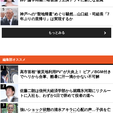
5
神戸への“聖地帰還”めぐり騒然…山口組・司組長「7
年ぶりの里帰り」は実現するか
もっとみる
編集部オススメ
1
高市首相“被災地利用PV”が大炎上！ ピアノBGM付き
でヘリから合掌、酷暑に汗一滴かかない不可解
2
佐藤二朗は信州大経済学部から就職氷河期にリクルー
トに入社も、わずか1日で辞めて役者の道へ
3
強いショック状態の清水アキラに心配の声…子供を亡