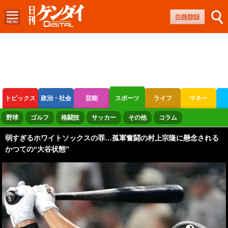
トピックス
政治・社会
芸能
スポーツ
ライフ
マネー
ボートレース
競輪
オートレース
野球
ゴルフ
格闘技
サッカー
その他
コラム
弱すぎるホワイトソックスの罪…孤軍奮闘の村上宗隆に懸念される
かつての“大谷状態”