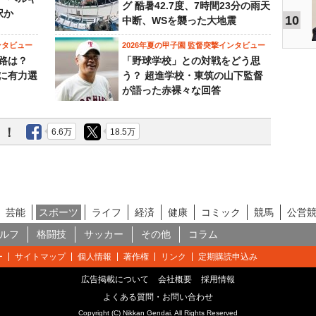
グ 酷暑42.7度、7時間23分の雨天
択か
10
中断、WSを襲った大地震
ンタビュー
2026年夏の甲子園 監督突撃インタビュー
路は？
「野球学校」との対戦をどう思
に有力選
う？ 超進学校・東筑の山下監督
が語った赤裸々な回答
う！
6.6万
18.5万
芸能
スポーツ
ライフ
経済
健康
コミック
競馬
公営
ルフ
格闘技
サッカー
その他
コラム
ー
サイトマップ
個人情報
著作権
リンク
定期購読申込み
広告掲載について
会社概要
採用情報
よくある質問・お問い合わせ
Copyright (C) Nikkan Gendai. All Rights Reserved