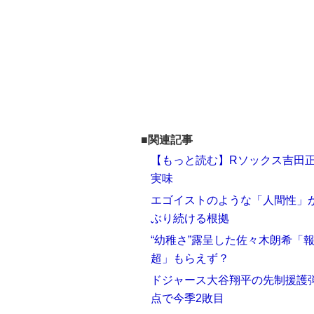
■関連記事
【もっと読む】Rソックス吉田正
実味
エゴイストのような「人間性」
ぶり続ける根拠
“幼稚さ”露呈した佐々木朗希「
超」もらえず？
ドジャース大谷翔平の先制援護
点で今季2敗目