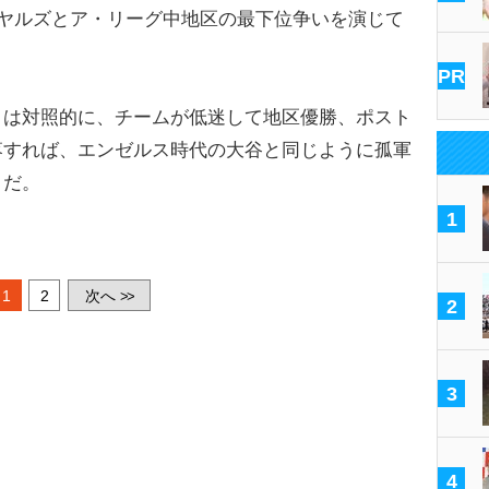
イヤルズとア・リーグ中地区の最下位争いを演じて
PR
は対照的に、チームが低迷して地区優勝、ポスト
落すれば、エンゼルス時代の大谷と同じように孤軍
うだ。
1
1
2
次へ
>>
2
3
4