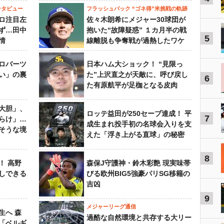
ンタビュー
フラッシュバック “ゴネ得”米挑戦の軌跡
ロ注目左
佐々木朗希にメジャー30球団が
ず…田中
抱いた“故障疑惑” １カ月半の戦
5
情
線離脱も争奪戦が過熱したワケ
ロバーツ
日本ハム大ショック！ “見限っ
い」の裏
た”上沢直之が天敵に、呼び戻し
6
た有原航平が足枷となる皮肉
大胆」、
ロッテ益田が250セーブ達成！ 平
7
らけ」…
成生まれ投手初の名球会入りを支
そうな境
えた「浮き上がる直球」の秘密
8
！ 高野
森保J守護神・鈴木彩艶 現実味帯
しできる
びる欧州BIG5強豪パリSG移籍の
吉凶
9
メジャーリーグ通信
生へ 森
過酷な自然環境と共存する大リー
は「ベルギ