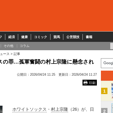
フ
経済
健康
コミック
競馬
公営競技
書籍
その他
コラム
ュース
記事
スの罪…孤軍奮闘の村上宗隆に懸念され
公開日：
2026/04/24 11:25
更新日：
2026/04/24 11:27
印刷
1
ホワイトソックス
・
村上宗隆
（26）が、日
2