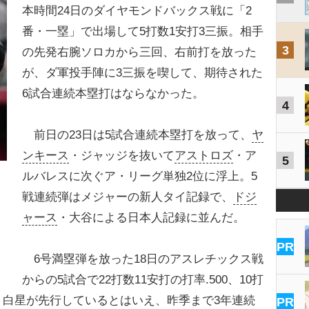
本時間24日のダイヤモンドバックス戦に「2
番・一塁」で出場して5打数1安打3三振。相手
3
の先発右腕ソロカから三回、右前打を放った
が、ダ軍投手陣に3三振を喫して、期待された
6試合連続本塁打はならなかった。
4
前日の23日は5試合連続本塁打を放って、
ヤ
ンキース
・ジャッジを抜いて
アストロズ
・ア
5
ルバレスに次ぐア・リーグ単独2位に浮上。5
戦連続弾はメジャーの新人タイ記録で、
ドジ
ャース
・大谷による日本人記録に並んだ。
PR
6号満塁弾を放った18日のアスレチックス戦
からの5試合で22打数11安打の打率.500、10打
。白星が先行しているとはいえ、昨季まで3年連続
PR