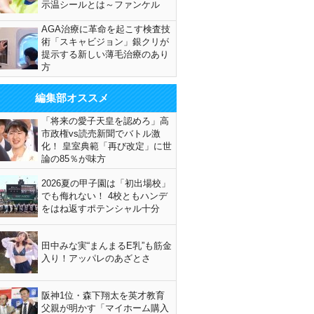
示温シールとは～ファンケル
AGA治療に革命を起こす検査技
術「スキャビジョン」銀クリが
提示する新しい薄毛治療のあり
方
編集部オススメ
「将来の愛子天皇を認めろ」高
市政権vs読売新聞でバトル激
化！ 皇室典範「再び改定」に世
論の85％が味方
2026夏の甲子園は「初出場校」
でも侮れない！ 4校ともハンデ
をはね返すポテンシャル十分
田中みな実“まんまるE乳”も筋金
入り！アッパレのあざとさ
阪神1位・森下翔太を英才教育
父親が明かす「マイホーム購入