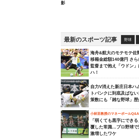
影
最新のスポーツ記事
野球
海舟&航大のモテモテ佐
移籍金総額140億円 さ
監督まで抱え「ウドン」
ハ！
自力V消えた新庄日本ハ
トバンクに到底及ばない
策数にも「雑な野球」歴
小林至教授のマネーボールQ&A
「弱くても黒字にできる
覆した常識…プロ野球で
激増したワケ