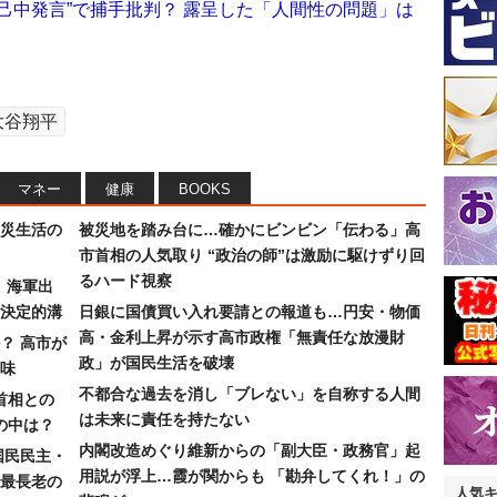
己中発言”で捕手批判？ 露呈した「人間性の問題」は
大谷翔平
マネー
健康
BOOKS
災生活の
被災地を踏み台に…確かにビンビン「伝わる」高
市首相の人気取り “政治の師”は激励に駆けずり回
るハード視察
）海軍出
決定的溝
日銀に国債買い入れ要請との報道も…円安・物価
高・金利上昇が示す高市政権「無責任な放漫財
？ 高市が
政」が国民生活を破壊
味
不都合な過去を消し「ブレない」を自称する人間
首相との
は未来に責任を持たない
の中は？
内閣改造めぐり維新からの「副大臣・政務官」起
国民民主・
用説が浮上…霞が関からも 「勘弁してくれ！」の
最長老の
人気