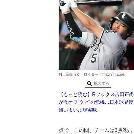
村上宗隆（Ｃ）ロイター／Imagn Images
拡大する
【もっと読む】Rソックス吉田正尚
が今オフ“クビ”の危機…日本球界復
帰いよいよ現実味
点で、この間、チームは3勝2敗