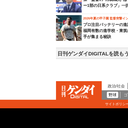
ー1部の日系クラブ」一
2026年夏の甲子園 監督突撃イ
プロ注目バッテリーの進
福岡有数の進学校・東筑
手が集まる秘訣
日刊ゲンダイDIGITALを読も
政治/社会
野球
ゴ
サイトポリシ