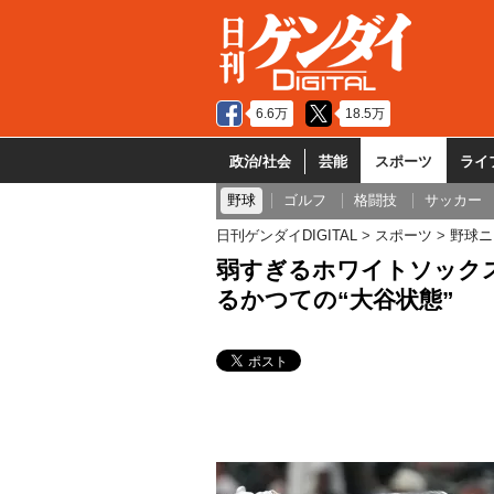
6.6万
18.5万
政治/社会
芸能
スポーツ
ライ
野球
ゴルフ
格闘技
サッカー
日刊ゲンダイDIGITAL
スポーツ
野球ニ
弱すぎるホワイトソック
るかつての“大谷状態”