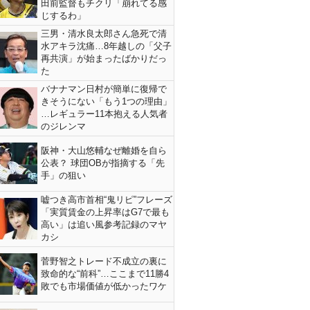
田前監督もチクリ「崩れてる感
じするわ」
三男・清水良太郎さん急死で清
水アキラ沈痛…8年越しの「父子
再共演」が始まったばかりだっ
た
バナナマン日村が簡単に復帰で
きそうにない「もう1つの理由」
…レギュラー11本抱える人気者
のジレンマ
阪神・大山悠輔なぜ離婚を自ら
公表？ 球団OBが指摘する「先
手」の狙い
嘘つき高市首相“鬼リピ”フレーズ
「実質賃金の上昇率はG7で最も
高い」は追い風参考記録のマヤ
カシ
菅野智之トレード不成立の裏に
致命的な“前科”…ここまで11勝4
敗でも市場価値が低かったワケ