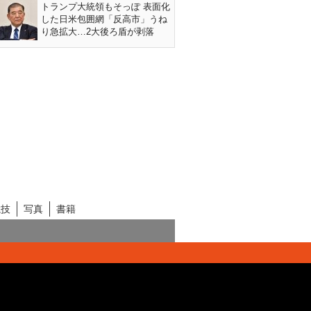
トランプ大統領もそっぽ 表面化
した日米包囲網「反高市」うね
り急拡大…2大後ろ盾が剥落
競技
写真
書籍