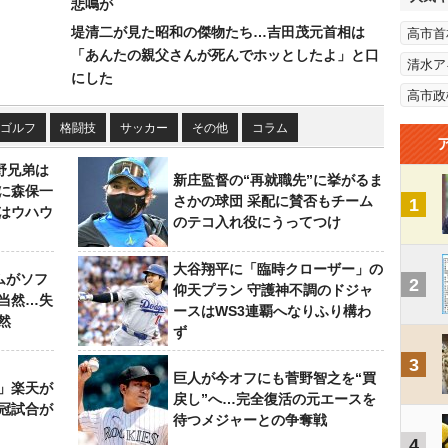
悲鳴が
堤清二が見た昭和の傑物たち…吉田茂元首相は
高市首
「あんたの親父さんが死んでホッとしたよ」と口
清水ア
にした
高市政
ゴルフ
格闘技
サッカー
その他
コラム
野兄弟は
新庄監督の“再就職先”に挙がるま
らに森保一
さかの球団 采配に賛否もチーム
1
はウハウ
のテコ入れ役にうってつけ
大谷翔平に「臨時クローザー」の
ムがソフ
2
仰天プラン 守護神不調のドジャ
当然…失
ースはWS3連覇へなりふり構わ
然
ず
3
巨人が今オフにも菅野智之を“買
」楽天が
戻し”へ…完全復活の元エースを
冠試合が
待つメジャーとの争奪戦
4