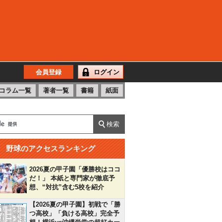
会員登録
ログイン
コラム一覧
著者一覧
書籍
紙面
野球のアクセスランキング
2026夏の甲子園「優勝校はココ
だ！」 本紙と専門家が徹底予
想、“対抗”含む5校を紹介
【2026夏の甲子園】初戦で「勝
つ高校」「負ける高校」完全予