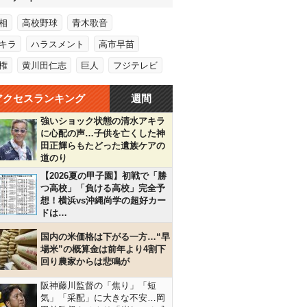
相
高校野球
青木歌音
キラ
ハラスメント
高市早苗
権
黄川田仁志
巨人
フジテレビ
アクセスランキング
週間
強いショック状態の清水アキラ
に心配の声…子供を亡くした神
田正輝らもたどった遺族ケアの
道のり
【2026夏の甲子園】初戦で「勝
つ高校」「負ける高校」完全予
想！横浜vs沖縄尚学の超好カー
ドは…
国内の米価格は下がる一方…“早
場米”の概算金は前年より4割下
回り農家からは悲鳴が
阪神藤川監督の「焦り」「短
気」「采配」に大きな不安…岡