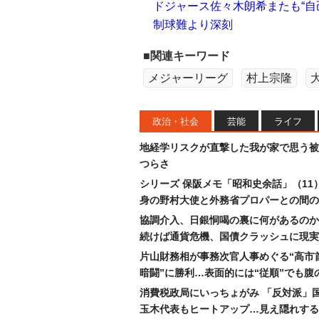
ドジャース佐々木朗希またも“自
制球難より深刻
■関連キーワード
メジャーリーグ
村上宗隆
政治・社会
芸能
ライフ
地経学リスクが直撃した我が家で思う被
つらさ
シリーズ 保阪メモ「昭和史余話」（11
身の野村大使と外務省プロパーとの間の
協調介入、日銀恫喝の裏に何があるのか
続けば通貨危機、国債クラッシュに現実
片山財務相が事務次官人事めぐる“高市
暗闘”に勝利…表面的には“従順”でも腹
消費税政局にいっちょがみ 「反対派」
玉木代表もヒートアップ…見え隠れする