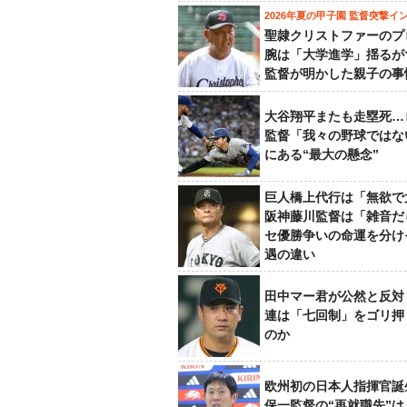
2026年夏の甲子園 監督突撃イ
聖隷クリストファーのプ
腕は「大学進学」揺るが
監督が明かした親子の事
大谷翔平またも走塁死…
監督「我々の野球ではな
にある“最大の懸念”
巨人橋上代行は「無欲で
阪神藤川監督は「雑音だ
セ優勝争いの命運を分け
遇の違い
田中マー君が公然と反対
連は「七回制」をゴリ押
のか
欧州初の日本人指揮官誕
保一監督の“再就職先”