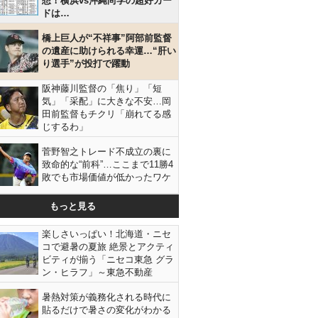
想！横浜vs沖縄尚学の超好カー
ドは…
橋上巨人が“不祥事”阿部前監督
の遺産に助けられる幸運…“肝い
り選手”が投打で躍動
阪神藤川監督の「焦り」「短
気」「采配」に大きな不安…岡
田前監督もチクリ「崩れてる感
じするわ」
菅野智之トレード不成立の裏に
致命的な“前科”…ここまで11勝4
敗でも市場価値が低かったワケ
もっと見る
楽しさいっぱい！北海道・ニセ
コで避暑の夏旅 絶景とアクティ
ビティが揃う「ニセコ東急 グラ
ン・ヒラフ」～東急不動産
暑熱対策が義務化される時代に
貼るだけで暑さの変化がわかる