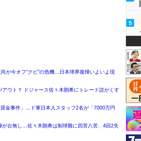
5
尚が今オフ“クビ”の危機…日本球界復帰いよいよ現
がアウト？ ドジャース佐々木朗希にトレード説がくす
報奨金事件」…ド軍日本人スタッフ2名が「7000万円
弾が台無し…佐々木朗希は制球難に四苦八苦、4回2失