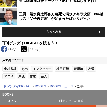
安…岡田前監督もチクリ「崩れてる感じするわ」
5
三男・清水良太郎さん急死で清水アキラ沈痛…8年越
しの「父子再共演」が始まったばかりだった
もっとみる
日刊ゲンダイDIGITALを読もう！
6.6万
18.5万
人気キーワード
中村敬斗
あの
インタビュー
神田正輝
竜星涼
恋愛
アニメ
声優
作家
芸人
日刊ゲンダイDIGITAL
BOOKS
BOOKSニュース
記事
BOOKS
BOOKS
日刊ゲンダイの書籍