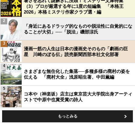
暑さを忘れて謎解きに没頭！ミステリー文庫特集
（3）プロが厳選する年に1度の短編集 「本格王
2026」本格ミステリ作家クラブ選・編
2
「身近にあるドラッグ的なものや脱法性に自覚的にな
ることが大切」──「脱法」磯部涼氏
3
漫画一筋の人生は日本の漫画史そのもの「劇画の巨
星 川崎のぼる伝」読売新聞西部本社文化部著
4
さまざまな無住化した集落──多種多様の廃村の姿を
伝える 「廃村大全」浅原昭生著、中田薫編
5
コ本や（神楽坂）店主は東京芸大大学院出身アーティ
ストで中原中也賞受賞の詩人
もっとみる