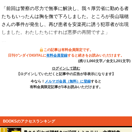
「前回は警察の尽力で無事に解決し、我々厚労省に勤める者
たちもいったんは胸を撫で下ろしました。ところが長山瑞穂
さんの事件が発生し、再び患者を安楽死に誘う犯罪者が出現
しました。わたしたちにすれば悪夢の再開ですよ」
…
この記事は有料会員限定です。
日刊ゲンダイDIGITALに
有料会員登録
すると続きをお読みいただけます。
(残り1,060文字／全文1,201文字)
ログインして読む
【ログインしていただくと記事中の広告が非表示になります】
今なら！
メルマガ会員（無料）に登録
すると
有料会員限定記事が3本お読みいただけます。
BOOKSのアクセスランキング
1