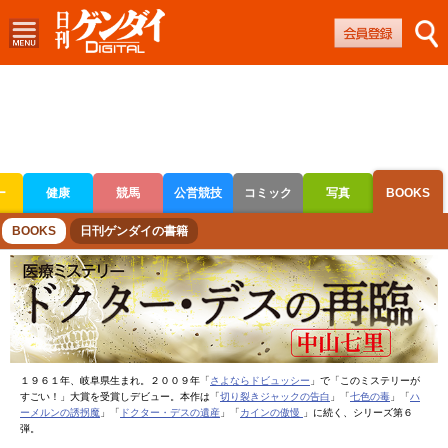
ー
健康
競馬
公営競技
コミック
写真
BOOKS
ボートレース
競輪
オートレース
BOOKS
日刊ゲンダイの書籍
１９６１年、岐阜県生まれ。２００９年「
さよならドビュッシー
」で「このミステリーが
すごい！」大賞を受賞しデビュー。本作は「
切り裂きジャックの告白
」「
七色の毒
」「
ハ
ーメルンの誘拐魔
」「
ドクター・デスの遺産
」「
カインの傲慢
」に続く、シリーズ第６
弾。