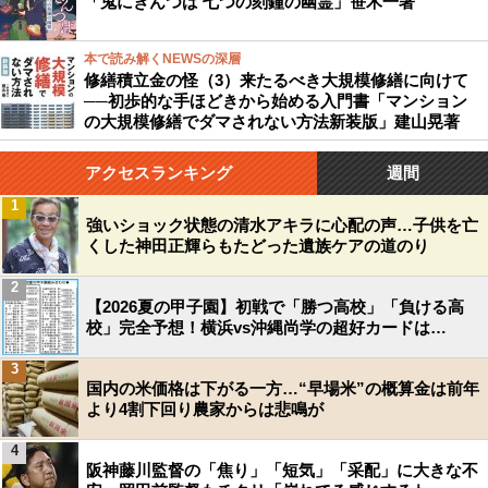
「鬼にきんつば 七つの刻鐘の幽霊」笹木一著
本で読み解くNEWSの深層
修繕積立金の怪（3）来たるべき大規模修繕に向けて
──初歩的な手ほどきから始める入門書「マンション
の大規模修繕でダマされない方法新装版」建山晃著
アクセスランキング
週間
1
強いショック状態の清水アキラに心配の声…子供を亡
くした神田正輝らもたどった遺族ケアの道のり
2
【2026夏の甲子園】初戦で「勝つ高校」「負ける高
校」完全予想！横浜vs沖縄尚学の超好カードは…
3
国内の米価格は下がる一方…“早場米”の概算金は前年
より4割下回り農家からは悲鳴が
4
阪神藤川監督の「焦り」「短気」「采配」に大きな不