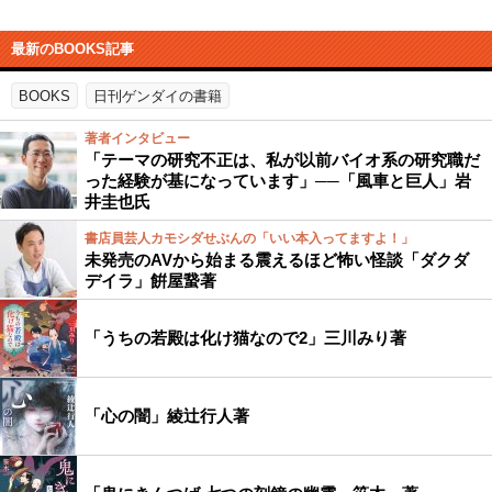
最新のBOOKS記事
BOOKS
日刊ゲンダイの書籍
著者インタビュー
「テーマの研究不正は、私が以前バイオ系の研究職だ
った経験が基になっています」──「風車と巨人」岩
井圭也氏
書店員芸人カモシダせぶんの「いい本入ってますよ！」
未発売のAVから始まる震えるほど怖い怪談「ダクダ
デイラ」餠屋䖸著
「うちの若殿は化け猫なので2」三川みり著
「心の闇」綾辻行人著