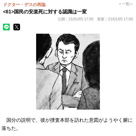
> 一覧へ
ドクター・デスの再臨
<61>国民の安楽死に対する認識は一変
公開：
21/01/05 17:00
更新：
21/01/05 17:00
国分の説明で、彼が捜査本部を訪れた意図がようやく腑に
落ちた。