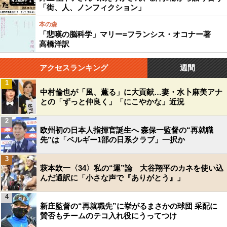
「街、人、ノンフィクション」
本の森
「悲嘆の脳科学」マリー=フランシス・オコナー著
高橋洋訳
アクセスランキング
週間
1
中村倫也が「風、薫る」に大貢献…妻・水卜麻美アナ
との「ずっと仲良く」「にこやかな」近況
2
欧州初の日本人指揮官誕生へ 森保一監督の“再就職
先”は「ベルギー1部の日系クラブ」一択か
3
萩本欽一〈34〉私の“運”論 大谷翔平のカネを使い込
んだ通訳に「小さな声で『ありがとう』」
4
新庄監督の“再就職先”に挙がるまさかの球団 采配に
賛否もチームのテコ入れ役にうってつけ