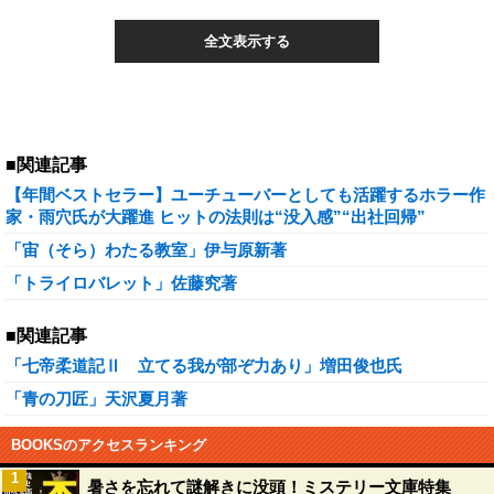
全文表示する
■関連記事
【年間ベストセラー】ユーチューバーとしても活躍するホラー作
家・雨穴氏が大躍進 ヒットの法則は“没入感”“出社回帰”
「宙（そら）わたる教室」伊与原新著
「トライロバレット」佐藤究著
■関連記事
「七帝柔道記Ⅱ 立てる我が部ぞ力あり」増田俊也氏
「青の刀匠」天沢夏月著
BOOKSのアクセスランキング
1
暑さを忘れて謎解きに没頭！ミステリー文庫特集