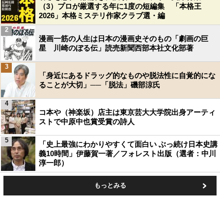
（3）プロが厳選する年に1度の短編集 「本格王
2026」本格ミステリ作家クラブ選・編
2
漫画一筋の人生は日本の漫画史そのもの「劇画の巨
星 川崎のぼる伝」読売新聞西部本社文化部著
3
「身近にあるドラッグ的なものや脱法性に自覚的にな
ることが大切」──「脱法」磯部涼氏
4
コ本や（神楽坂）店主は東京芸大大学院出身アーティ
ストで中原中也賞受賞の詩人
5
「史上最強にわかりやすくて面白い ぶっ続け日本史講
義10時間」伊藤賀一著／フォレスト出版（選者：中川
淳一郎）
もっとみる