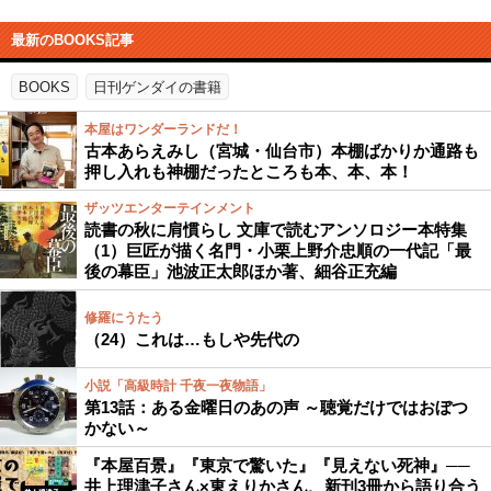
最新のBOOKS記事
BOOKS
日刊ゲンダイの書籍
本屋はワンダーランドだ！
古本あらえみし（宮城・仙台市）本棚ばかりか通路も
押し入れも神棚だったところも本、本、本！
ザッツエンターテインメント
読書の秋に肩慣らし 文庫で読むアンソロジー本特集
（1）巨匠が描く名門・小栗上野介忠順の一代記「最
後の幕臣」池波正太郎ほか著、細谷正充編
修羅にうたう
（24）これは…もしや先代の
小説「高級時計 千夜一夜物語」
第13話：ある金曜日のあの声 ～聴覚だけではおぼつ
かない～
『本屋百景』『東京で驚いた』『見えない死神』──
井上理津子さん×東えりかさん、新刊3冊から語り合う