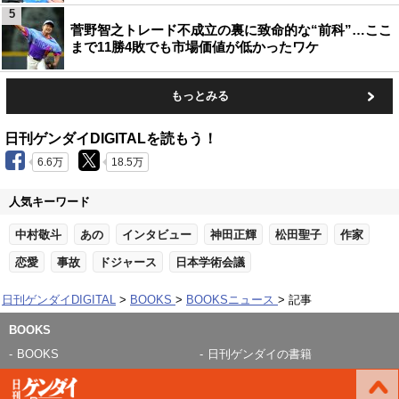
5
菅野智之トレード不成立の裏に致命的な“前科”…ここ
まで11勝4敗でも市場価値が低かったワケ
もっとみる
日刊ゲンダイDIGITALを読もう！
6.6万
18.5万
人気キーワード
中村敬斗
あの
インタビュー
神田正輝
松田聖子
作家
恋愛
事故
ドジャース
日本学術会議
日刊ゲンダイDIGITAL
BOOKS
BOOKSニュース
記事
BOOKS
BOOKS
日刊ゲンダイの書籍