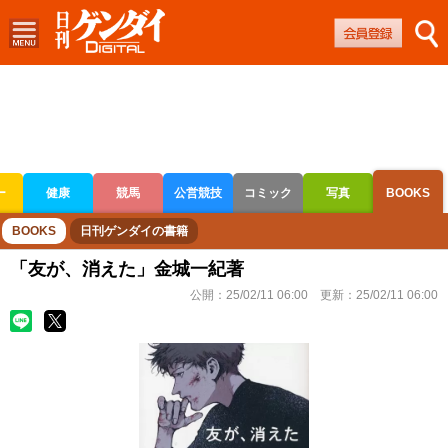
ー
健康
競馬
公営競技
コミック
写真
BOOKS
ボートレース
競輪
オートレース
BOOKS
日刊ゲンダイの書籍
「友が、消えた」金城一紀著
公開：
25/02/11 06:00
更新：
25/02/11 06:00