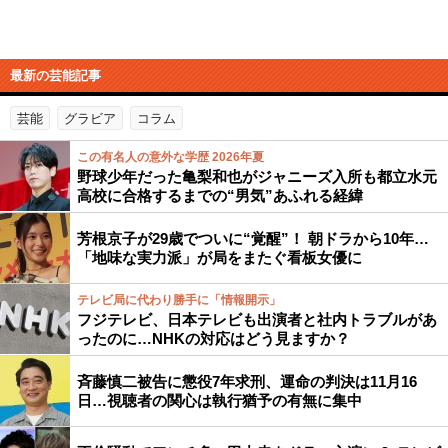
最新の芸能記事
芸能
グラビア
コラム
この有名人の意外な学歴 2026年夏
野球少年だった亀梨和也がジャニーズ入所も都立水元
高校に合格するまでの“男気”あふれる経緯
芳根京子が29歳でついに“覚醒”！ 朝ドラから10年…
「地味な実力派」が局をまたぐ看板女優に
テレビ局に代わり勝手に「情報開示」
フジテレビ、日本テレビも出演者と社内トラブルがあ
ったのに…NHKの対応はどう見ますか？
斉藤慎二被告に懲役7年求刑、運命の判決は11月16
日…視聴者の関心は執行猶予の有無に集中