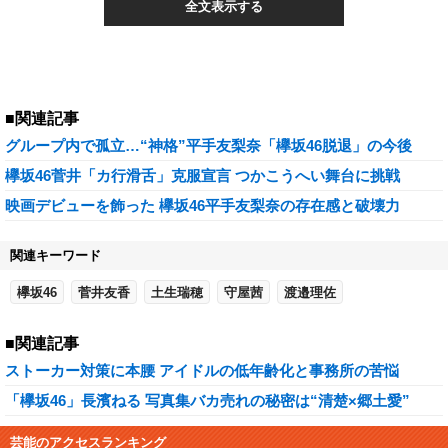
全文表示する
■関連記事
グループ内で孤立…“神格”平手友梨奈「欅坂46脱退」の今後
欅坂46菅井「カ行滑舌」克服宣言 つかこうへい舞台に挑戦
映画デビューを飾った 欅坂46平手友梨奈の存在感と破壊力
関連キーワード
欅坂46
菅井友香
土生瑞穂
守屋茜
渡邉理佐
■関連記事
ストーカー対策に本腰 アイドルの低年齢化と事務所の苦悩
「欅坂46」長濱ねる 写真集バカ売れの秘密は“清楚×郷土愛”
芸能のアクセスランキング