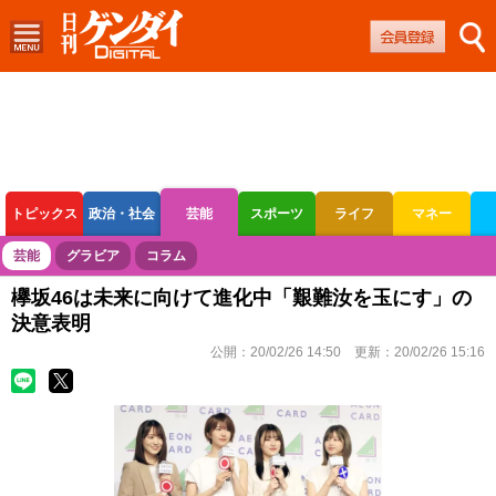
トピックス
政治・社会
芸能
スポーツ
ライフ
マネー
ボートレース
競輪
オートレース
芸能
グラビア
コラム
欅坂46は未来に向けて進化中「艱難汝を玉にす」の
決意表明
公開：
20/02/26 14:50
更新：
20/02/26 15:16