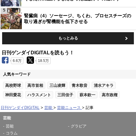
5
腎臓病（4）ソーセージ、ちくわ、プロセスチーズの
取り過ぎが腎機能を低下させる
もっとみる
日刊ゲンダイDIGITALを読もう！
6.6万
18.5万
人気キーワード
高校野球
高市首相
三山凌輝
青木歌音
清水アキラ
神田愛花
ハラスメント
三田佳子
萩本欽一
高市政権
日刊ゲンダイDIGITAL
芸能
芸能ニュース
記事
芸能
芸能
グラビア
コラム