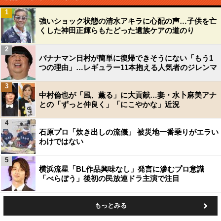
1
強いショック状態の清水アキラに心配の声…子供を亡
くした神田正輝らもたどった遺族ケアの道のり
2
バナナマン日村が簡単に復帰できそうにない「もう1
つの理由」…レギュラー11本抱える人気者のジレンマ
3
中村倫也が「風、薫る」に大貢献…妻・水卜麻美アナ
との「ずっと仲良く」「にこやかな」近況
4
石原プロ「炊き出しの流儀」 被災地一番乗りがエラい
わけではない
5
横浜流星「BL作品興味なし」発言に滲むプロ意識
「べらぼう」後初の民放連ドラ主演で注目
もっとみる