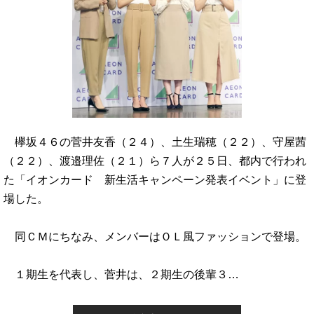
欅坂４６の菅井友香（２４）、土生瑞穂（２２）、守屋茜
（２２）、渡邉理佐（２１）ら７人が２５日、都内で行われ
た「イオンカード 新生活キャンペーン発表イベント」に登
場した。
同ＣＭにちなみ、メンバーはＯＬ風ファッションで登場。
１期生を代表し、菅井は、２期生の後輩３…