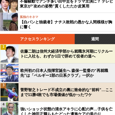
不倫騒動でアンチ多い田中圭をドラマ主演に？ テレビ
東京が“攻めの姿勢”貫くしたたか皮算用
孤独のキネマ
【白パンと独裁者】ナチス敗戦の愚かな人間模様が胸
に響く
アクセスランキング
週間
1
佐藤二朗は信州大経済学部から就職氷河期にリクルー
トに入社も、わずか1日で辞めて役者の道へ
2
欧州初の日本人指揮官誕生へ 森保一監督の“再就職
先”は「ベルギー1部の日系クラブ」一択か
3
菅野智之トレード不成立の裏に致命的な“前科”…ここ
まで11勝4敗でも市場価値が低かったワケ
4
強いショック状態の清水アキラに心配の声…子供を亡
くした神田正輝らもたどった遺族ケアの道のり