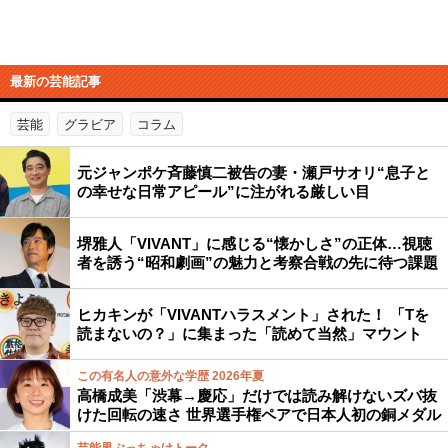
最新の芸能記事
芸能
グラビア
コラム
元ジャンポケ斉藤慎二被告の妻・瀬戸サオリ“息子と
の幸せな日常アピール”に注がれる厳しい目
堺雅人「VIVANT」に感じる“懐かしさ”の正体…視聴
者を誘う“昭和劇画”の魅力と考察合戦の先に待つ課題
ヒカキンが「VIVANTハラスメント」された！ 「Tを
読まないの？」に集まった「読めて当然」マウント
この有名人の意外な学歴 2026年夏
高橋成美「渋幕→慶応」だけでは読み解けないズバ抜
けた回転の速さ 世界選手権ペアで日本人初の銅メダル