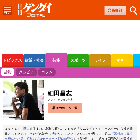
トピックス
政治・社会
芸能
スポーツ
ライフ
マネー
ボートレース
競輪
オートレース
芸能
グラビア
コラム
細田昌志
ノンフィクション作家
著者のコラム一覧
１９７１年、岡山市生まれ、鳥取市育ち。ＣＳ放送「サムライＴＶ」キャスターから放送作
家としてラジオ、テレビの制作に携わり、ノンフィクション作家に。７月に「
沢村忠に真空
を飛ばせた男 昭和のプロモーター・野口修評伝
」（新潮社）が、第４３回講談社本田靖春