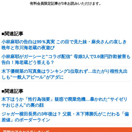
有料会員限定記事が3本お読みいただけます。
■関連記事
小林麻耶の告白は99％真実 この目で見た妹・麻央さんの哀しき
晩年と市川海老蔵の夜遊び
小林麻耶がガーシーと“コラボ配信” 母娘3人で3.6億円詐欺被害も
告白！海老蔵どう答える？
木下優樹菜の写真集はランキング1位取れず…出たがり根性丸出
しも“一般人アピール”がアダに
■関連記事
木下ほうか「性行為強要」疑惑で廃業危機…暴かれた“サイゼリ
ヤおじさん”の裏の顔
ジャガー横田長男の3年後は？ 父親・木下博勝氏がこだわる「偏
差値」のボーダーライン