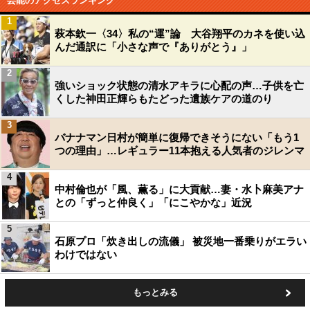
芸能のアクセスランキング
1
萩本欽一〈34〉私の“運”論 大谷翔平のカネを使い込
んだ通訳に「小さな声で『ありがとう』」
2
強いショック状態の清水アキラに心配の声…子供を亡
くした神田正輝らもたどった遺族ケアの道のり
3
バナナマン日村が簡単に復帰できそうにない「もう1
つの理由」…レギュラー11本抱える人気者のジレンマ
4
中村倫也が「風、薫る」に大貢献…妻・水卜麻美アナ
との「ずっと仲良く」「にこやかな」近況
5
石原プロ「炊き出しの流儀」 被災地一番乗りがエラい
わけではない
もっとみる