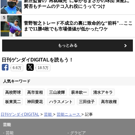
新庄監督の“再就職先”に挙がるまさかの球団 采配に
賛否もチームのテコ入れ役にうってつけ
5
菅野智之トレード不成立の裏に致命的な“前科”…ここ
まで11勝4敗でも市場価値が低かったワケ
もっとみる
日刊ゲンダイDIGITALを読もう！
6.6万
18.5万
人気キーワード
高校野球
高市首相
三山凌輝
萩本欽一
清水アキラ
板東英二
神田愛花
ハラスメント
三田佳子
高市政権
日刊ゲンダイDIGITAL
芸能
芸能ニュース
記事
芸能
芸能
グラビア