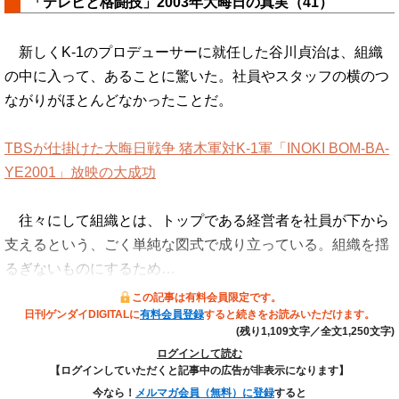
「テレビと格闘技」2003年大晦日の真実（41）
新しくK-1のプロデューサーに就任した谷川貞治は、組織
の中に入って、あることに驚いた。社員やスタッフの横のつ
ながりがほとんどなかったことだ。
TBSが仕掛けた大晦日戦争 猪木軍対K-1軍「INOKI BOM-BA-
YE2001」放映の大成功
往々にして組織とは、トップである経営者を社員が下から
支えるという、ごく単純な図式で成り立っている。組織を揺
るぎないものにするため…
この記事は有料会員限定です。
日刊ゲンダイDIGITALに
有料会員登録
すると続きをお読みいただけます。
(残り1,109文字／全文1,250文字)
ログインして読む
【ログインしていただくと記事中の広告が非表示になります】
今なら！
メルマガ会員（無料）に登録
すると