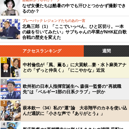
芸能界ぶっちゃけトーク
なぜ女優たちは酷暑の中でも汗ひとつかかず撮影でき
るのか？
プレーバック レジェンドたちのあの一言
北島三郎（1）「ここでいっぺん、ひと区切り。一本
の線を引いてみたい」サブちゃんの卒業がNHK紅白歌
合戦の歴史を変えた
アクセスランキング
週間
1
中村倫也が「風、薫る」に大貢献…妻・水卜麻美アナ
との「ずっと仲良く」「にこやかな」近況
2
欧州初の日本人指揮官誕生へ 森保一監督の“再就職
先”は「ベルギー1部の日系クラブ」一択か
3
萩本欽一〈34〉私の“運”論 大谷翔平のカネを使い込
んだ通訳に「小さな声で『ありがとう』」
4