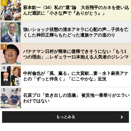
1
萩本欽一〈34〉私の“運”論 大谷翔平のカネを使い込
んだ通訳に「小さな声で『ありがとう』」
2
強いショック状態の清水アキラに心配の声…子供を亡
くした神田正輝らもたどった遺族ケアの道のり
3
バナナマン日村が簡単に復帰できそうにない「もう1
つの理由」…レギュラー11本抱える人気者のジレンマ
4
中村倫也が「風、薫る」に大貢献…妻・水卜麻美アナ
との「ずっと仲良く」「にこやかな」近況
5
石原プロ「炊き出しの流儀」 被災地一番乗りがエラい
わけではない
もっとみる