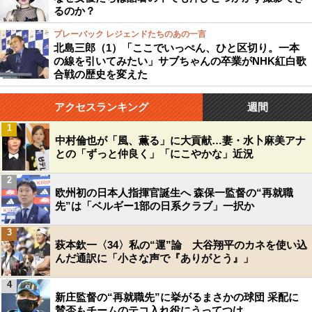
るのか？
プレーバック レジェンドたちのあの一言
北島三郎（1）「ここでいっぺん、ひと区切り。一本
の線を引いてみたい」サブちゃんの卒業がNHK紅白歌
合戦の歴史を変えた
アクセスランキング
週間
1
中村倫也が「風、薫る」に大貢献…妻・水卜麻美アナ
との「ずっと仲良く」「にこやかな」近況
2
欧州初の日本人指揮官誕生へ 森保一監督の“再就職
先”は「ベルギー1部の日系クラブ」一択か
3
萩本欽一〈34〉私の“運”論 大谷翔平のカネを使い込
んだ通訳に「小さな声で『ありがとう』」
4
新庄監督の“再就職先”に挙がるまさかの球団 采配に
賛否もチームのテコ入れ役にうってつけ