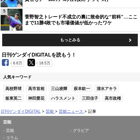
5
菅野智之トレード不成立の裏に致命的な“前科”…ここ
まで11勝4敗でも市場価値が低かったワケ
もっとみる
日刊ゲンダイDIGITALを読もう！
6.6万
18.5万
人気キーワード
高校野球
高市首相
三山凌輝
萩本欽一
清水アキラ
板東英二
神田愛花
ハラスメント
三田佳子
高市政権
日刊ゲンダイDIGITAL
芸能
芸能ニュース
記事
芸能
芸能
グラビア
コラム