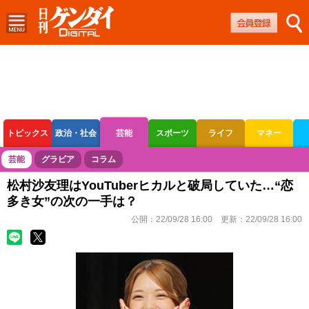
トピックス
政治・社会
芸能
スポーツ
ライフ
マネー
ボートレース
競輪
オートレース
芸能
グラビア
コラム
松村沙友理はYouTuberヒカルと破局していた…“恋
多き女”の次の一手は？
公開：
22/09/28 16:00
更新：
22/09/28 16:00