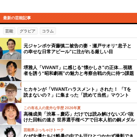
最新の芸能記事
芸能
グラビア
コラム
元ジャンポケ斉藤慎二被告の妻・瀬戸サオリ“息子と
の幸せな日常アピール”に注がれる厳しい目
堺雅人「VIVANT」に感じる“懐かしさ”の正体…視聴
者を誘う“昭和劇画”の魅力と考察合戦の先に待つ課題
ヒカキンが「VIVANTハラスメント」された！ 「Tを
読まないの？」に集まった「読めて当然」マウント
この有名人の意外な学歴 2026年夏
高橋成美「渋幕→慶応」だけでは読み解けないズバ抜
けた回転の速さ 世界選手権ペアで日本人初の銅メダル
芸能界ぶっちゃけトーク
なぜ女優たちは酷暑の中でも汗ひとつかかず撮影でき