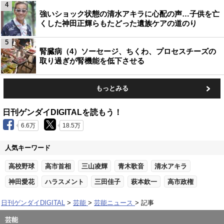
4
強いショック状態の清水アキラに心配の声…子供を亡
くした神田正輝らもたどった遺族ケアの道のり
5
腎臓病（4）ソーセージ、ちくわ、プロセスチーズの
取り過ぎが腎機能を低下させる
もっとみる
日刊ゲンダイDIGITALを読もう！
6.6万
18.5万
人気キーワード
高校野球
高市首相
三山凌輝
青木歌音
清水アキラ
神田愛花
ハラスメント
三田佳子
萩本欽一
高市政権
日刊ゲンダイDIGITAL
芸能
芸能ニュース
記事
芸能