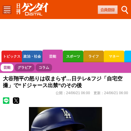
トピックス
政治・社会
芸能
スポーツ
ライフ
マネー
ボートレース
競輪
オートレース
芸能
グラビア
コラム
大谷翔平の怒りは収まらず…日テレ&フジ「自宅空
撮」で“ドジャース出禁”のその後
公開：
24/06/21 06:00
更新：
24/06/21 06:00