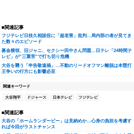
■関連記事
フジテレビ日枝久相談役に「超老害」批判…局内部の者が見てき
た数々のエピソード
募金横領、旧ジャニ、セクシー田中さん問題…日テレ「24時間テ
レビ」が“三重苦”で打ち切り危機
大谷を襲う「申告敬遠禍」…不動のリードオフマン離脱は本塁打
王争いの行方にも影響必至
関連キーワード
大谷翔平
ドジャース
日本テレビ
フジテレビ
■関連記事
大谷の「ホームランダービー」は見納めか…心身の負担を考慮す
れば今回がラストチャンス