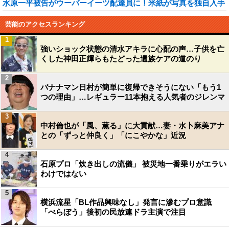
水原一平被告がウーバーイーツ配達員に！米紙が写真を独自入手
芸能のアクセスランキング
1
強いショック状態の清水アキラに心配の声…子供を亡
くした神田正輝らもたどった遺族ケアの道のり
2
バナナマン日村が簡単に復帰できそうにない「もう1
つの理由」…レギュラー11本抱える人気者のジレンマ
3
中村倫也が「風、薫る」に大貢献…妻・水卜麻美アナ
との「ずっと仲良く」「にこやかな」近況
4
石原プロ「炊き出しの流儀」 被災地一番乗りがエラい
わけではない
5
横浜流星「BL作品興味なし」発言に滲むプロ意識
「べらぼう」後初の民放連ドラ主演で注目