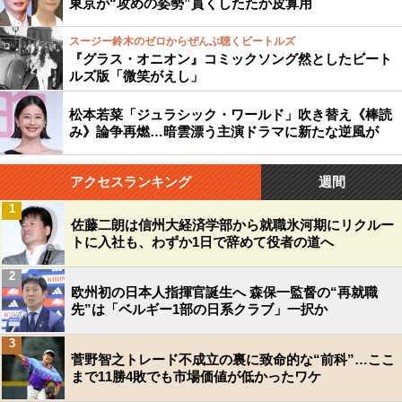
東京が“攻めの姿勢”貫くしたたか皮算用
スージー鈴木のゼロからぜんぶ聴くビートルズ
『グラス・オニオン』コミックソング然としたビート
ルズ版「微笑がえし」
松本若菜「ジュラシック・ワールド」吹き替え《棒読
み》論争再燃…暗雲漂う主演ドラマに新たな逆風が
アクセスランキング
週間
1
佐藤二朗は信州大経済学部から就職氷河期にリクルー
トに入社も、わずか1日で辞めて役者の道へ
2
欧州初の日本人指揮官誕生へ 森保一監督の“再就職
先”は「ベルギー1部の日系クラブ」一択か
3
菅野智之トレード不成立の裏に致命的な“前科”…ここ
まで11勝4敗でも市場価値が低かったワケ