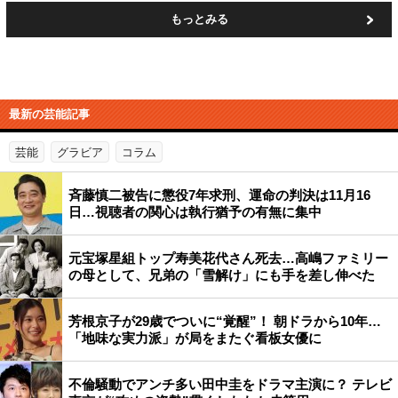
もっとみる
最新の芸能記事
芸能
グラビア
コラム
斉藤慎二被告に懲役7年求刑、運命の判決は11月16
日…視聴者の関心は執行猶予の有無に集中
元宝塚星組トップ寿美花代さん死去…高嶋ファミリー
の母として、兄弟の「雪解け」にも手を差し伸べた
芳根京子が29歳でついに“覚醒”！ 朝ドラから10年…
「地味な実力派」が局をまたぐ看板女優に
不倫騒動でアンチ多い田中圭をドラマ主演に？ テレビ