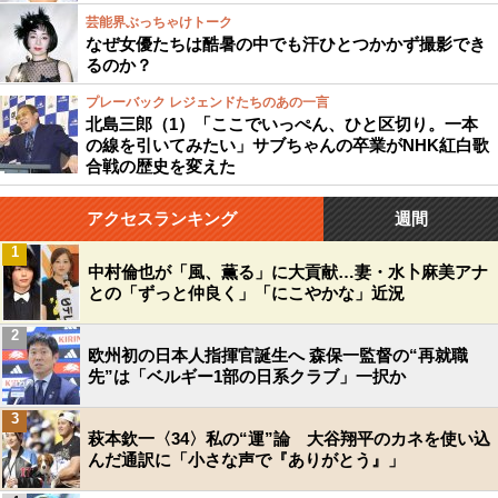
芸能界ぶっちゃけトーク
なぜ女優たちは酷暑の中でも汗ひとつかかず撮影でき
るのか？
プレーバック レジェンドたちのあの一言
北島三郎（1）「ここでいっぺん、ひと区切り。一本
の線を引いてみたい」サブちゃんの卒業がNHK紅白歌
合戦の歴史を変えた
アクセスランキング
週間
1
中村倫也が「風、薫る」に大貢献…妻・水卜麻美アナ
との「ずっと仲良く」「にこやかな」近況
2
欧州初の日本人指揮官誕生へ 森保一監督の“再就職
先”は「ベルギー1部の日系クラブ」一択か
3
萩本欽一〈34〉私の“運”論 大谷翔平のカネを使い込
んだ通訳に「小さな声で『ありがとう』」