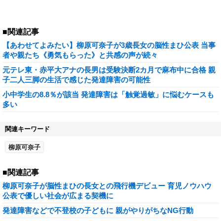
■関連記事
【あわせてよみたい】柳原可奈子が3歳長女の脳性まひ公表 当事
者や親たち《勇気もらった》と共感の声が続々
元テレ東・赤平大アナの長男は受験決断2カ月で麻布中に合格 親
子二人三脚の生活で感じた発達障害の可能性
小中学生の8.8％が該当 発達障害は「触覚過敏」に悩むケースも
多い
関連キーワード
柳原可奈子
■関連記事
柳原可奈子が脳性まひの長女との飛行機デビュー 育児ノウハウ
公表で優しい社会が広まる契機に
発達障害などで不登校の子どもに 親がやりがちなNG行動