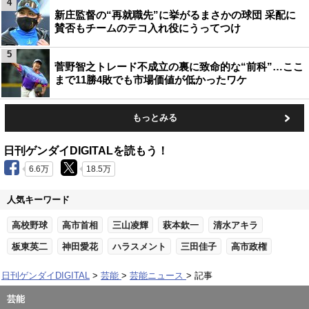
4
新庄監督の“再就職先”に挙がるまさかの球団 采配に
賛否もチームのテコ入れ役にうってつけ
5
菅野智之トレード不成立の裏に致命的な“前科”…ここ
まで11勝4敗でも市場価値が低かったワケ
もっとみる
日刊ゲンダイDIGITALを読もう！
6.6万
18.5万
人気キーワード
高校野球
高市首相
三山凌輝
萩本欽一
清水アキラ
板東英二
神田愛花
ハラスメント
三田佳子
高市政権
日刊ゲンダイDIGITAL
芸能
芸能ニュース
記事
芸能