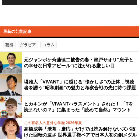
最新の芸能記事
芸能
グラビア
コラム
元ジャンポケ斉藤慎二被告の妻・瀬戸サオリ“息子と
の幸せな日常アピール”に注がれる厳しい目
堺雅人「VIVANT」に感じる“懐かしさ”の正体…視聴
者を誘う“昭和劇画”の魅力と考察合戦の先に待つ課題
ヒカキンが「VIVANTハラスメント」された！ 「Tを
読まないの？」に集まった「読めて当然」マウント
この有名人の意外な学歴 2026年夏
高橋成美「渋幕→慶応」だけでは読み解けないズバ抜
けた回転の速さ 世界選手権ペアで日本人初の銅メダル