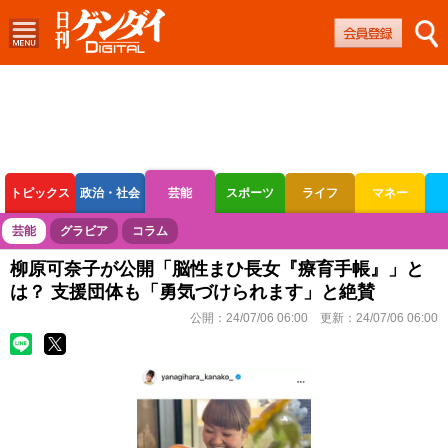
トピックス
政治・社会
芸能
スポーツ
ライフ
マネー
ボートレース
競輪
オートレース
芸能
グラビア
コラム
柳原可奈子が公開「脳性まひ長女『療育手帳』」と
は？ 支援団体も「勇気づけられます」と絶賛
公開：
24/07/06 06:00
更新：
24/07/06 06:00