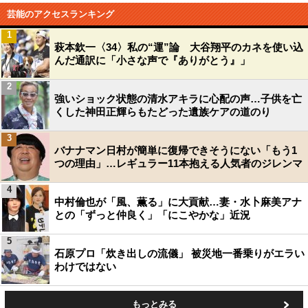
芸能のアクセスランキング
1
萩本欽一〈34〉私の“運”論 大谷翔平のカネを使い込
んだ通訳に「小さな声で『ありがとう』」
2
強いショック状態の清水アキラに心配の声…子供を亡
くした神田正輝らもたどった遺族ケアの道のり
3
バナナマン日村が簡単に復帰できそうにない「もう1
つの理由」…レギュラー11本抱える人気者のジレンマ
4
中村倫也が「風、薫る」に大貢献…妻・水卜麻美アナ
との「ずっと仲良く」「にこやかな」近況
5
石原プロ「炊き出しの流儀」 被災地一番乗りがエラい
わけではない
もっとみる