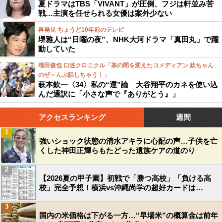
夏ドラマはTBS「VIVANT」が圧倒、フジは軒並み苦
戦…主演を任せられる女優は案外少ない
再発見 ちょうど10年前のテレビ
堺雅人は“日曜の夜”、NHK大河ドラマ「真田丸」で躍
動していた
増田俊也 口述クロニクル「茶の間を変えたコメディアン 欽ちゃん
のぜ～んぶ話しちゃう！」
萩本欽一〈34〉私の“運”論 大谷翔平のカネを使い込
んだ通訳に「小さな声で『ありがとう』」
アクセスランキング
週間
1
強いショック状態の清水アキラに心配の声…子供を亡
くした神田正輝らもたどった遺族ケアの道のり
2
【2026夏の甲子園】初戦で「勝つ高校」「負ける高
校」完全予想！横浜vs沖縄尚学の超好カードは…
3
国内の米価格は下がる一方…“早場米”の概算金は前年