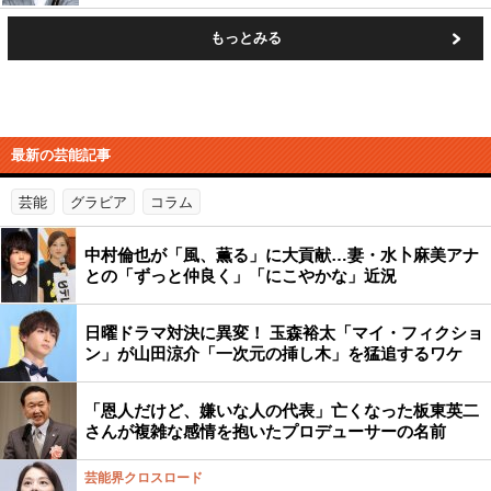
もっとみる
最新の芸能記事
芸能
グラビア
コラム
中村倫也が「風、薫る」に大貢献…妻・水卜麻美アナ
との「ずっと仲良く」「にこやかな」近況
日曜ドラマ対決に異変！ 玉森裕太「マイ・フィクショ
ン」が山田涼介「一次元の挿し木」を猛追するワケ
「恩人だけど、嫌いな人の代表」亡くなった板東英二
さんが複雑な感情を抱いたプロデューサーの名前
芸能界クロスロード