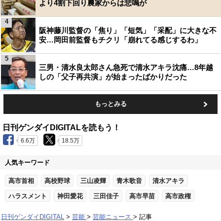
より4割下回り農家からは悲鳴が
4
阪神藤川監督の「焦り」「短気」「采配」に大きな不
安…岡田前監督もチクリ「崩れてる感じするわ」
5
三男・清水良太郎さん急死で清水アキラ沈痛…8年越
しの「父子再共演」が始まったばかりだった
もっとみる
日刊ゲンダイDIGITALを読もう！
6.6万
18.5万
人気キーワード
高市首相
高校野球
三山凌輝
青木歌音
清水アキラ
ハラスメント
神田愛花
三田佳子
高市早苗
高市政権
日刊ゲンダイDIGITAL
芸能
芸能ニュース
記事