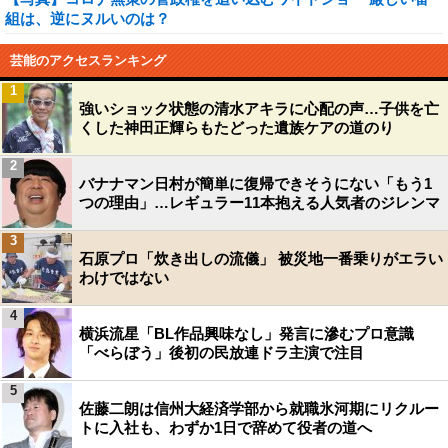
組は、逆にヌルいのは？
芸能のアクセスランキング
1
強いショック状態の清水アキラに心配の声…子供を亡
くした神田正輝らもたどった遺族ケアの道のり
2
バナナマン日村が簡単に復帰できそうにない「もう1
つの理由」…レギュラー11本抱える人気者のジレンマ
3
石原プロ「炊き出しの流儀」 被災地一番乗りがエラい
わけではない
4
横浜流星「BL作品興味なし」発言に滲むプロ意識
「べらぼう」後初の民放連ドラ主演で注目
5
佐藤二朗は信州大経済学部から就職氷河期にリクルー
トに入社も、わずか1日で辞めて役者の道へ