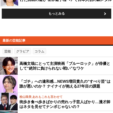
もっとみる
最新の芸能記事
芸能
グラビア
コラム
高橋文哉にとって主演映画「ブルーロック」が俳優と
して“絶対に負けられない戦い”なワケ
「ゴチ」への違和感…NEWS増田貴久の“すべり芸”は
誰が悪いのか？ ナイナイが抱える27年目の課題
桧山珠美 あれもこれも言わせて
街歩き食べ歩きばかりの売れっ子芸人ばかり…漫才師
はネタを見せてナンボじゃないの？