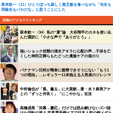
萩本欽一（11）ひとりぼっち寂しく貧乏飯を食べながら「先生も
同級生もバカだな」と思うことにした
芸能のアクセスランキング
1
萩本欽一〈34〉私の“運”論 大谷翔平のカネを使い込
んだ通訳に「小さな声で『ありがとう』」
2
強いショック状態の清水アキラに心配の声…子供を亡
くした神田正輝らもたどった遺族ケアの道のり
3
バナナマン日村が簡単に復帰できそうにない「もう1
つの理由」…レギュラー11本抱える人気者のジレンマ
4
中村倫也が「風、薫る」に大貢献…妻・水卜麻美アナ
との「ずっと仲良く」「にこやかな」近況
5
高橋成美「渋幕→慶応」だけでは読み解けないズバ抜
けた回転の速さ 世界選手権ペアで日本人初の銅メダル