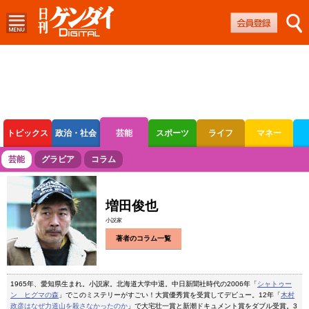
トピックス
政治・社会
芸能
スポーツ
ライフ
マネー
ボートレース
競輪
オートレース
芸能
グラビア
コラム
増田俊也
小説家
著者のコラム一覧
1965年、愛知県生まれ。小説家。北海道大学中退。中日新聞社時代の2006年「
シャトゥー
ン ヒグマの森
」でこのミステリーがすごい！大賞優秀賞を受賞してデビュー。12年「
木村
政彦はなぜ力道山を殺さなかったのか
」で大宅壮一賞と新潮ドキュメント賞をダブル受賞。3