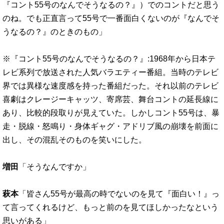
『コント55号のなんでそうなるの？』）でのコントだと思う
のね。でも正直言って55号で一番面白くないのが『なんでそ
うなるの？』のときのもの」
※『コント55号のなんでそうなるの？』:1968年から日本テ
レビ系列で放送された人気バラエティー番組。当時のテレビ
界では異様な速度感を持った番組だった。それ以前のテレビ
喜劇はクレージーキャッツ、寄席芸、舞台コントの延長線に
あり、比較的段取りが見えていた。しかしコント55号は、暴
走・脱線・怒鳴り・身体ギャグ・アドリブ風の崩壊を前面に
出し、その混乱そのものを笑いにした。
増田
「そうなんですか」
萩本
「皆さん55号が最高の時でないのを見て『面白い！』っ
て言ってくれるけど、もっと前のを見てほしかったなという
思いがある」