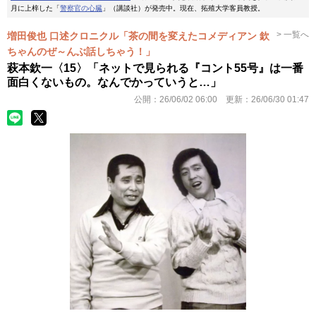
月に上梓した「
警察官の心臓
」（講談社）が発売中。現在、拓殖大学客員教授。
> 一覧へ
増田俊也 口述クロニクル「茶の間を変えたコメディアン 欽
ちゃんのぜ～んぶ話しちゃう！」
萩本欽一〈15〉「ネットで見られる『コント55号』は一番
面白くないもの。なんでかっていうと…」
公開：
26/06/02 06:00
更新：
26/06/30 01:47