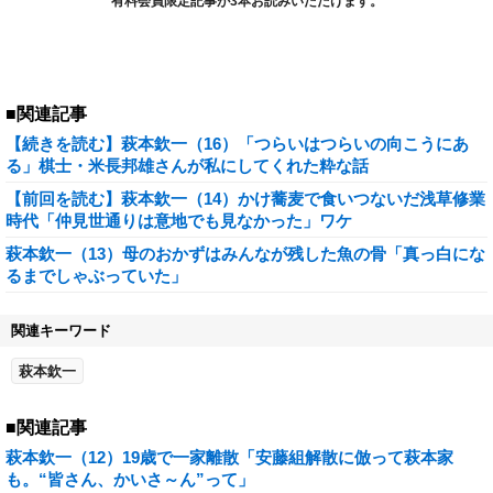
有料会員限定記事が3本お読みいただけます。
■関連記事
【続きを読む】萩本欽一（16）「つらいはつらいの向こうにあ
る」棋士・米長邦雄さんが私にしてくれた粋な話
【前回を読む】萩本欽一（14）かけ蕎麦で食いつないだ浅草修業
時代「仲見世通りは意地でも見なかった」ワケ
萩本欽一（13）母のおかずはみんなが残した魚の骨「真っ白にな
るまでしゃぶっていた」
関連キーワード
萩本欽一
■関連記事
萩本欽一（12）19歳で一家離散「安藤組解散に倣って萩本家
も。“皆さん、かいさ～ん”って」