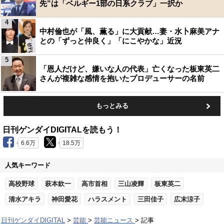
先”は「ベルギー1部の日系クラブ」一択か
4
中村倫也が「風、薫る」に大貢献…妻・水卜麻美アナ
との「ずっと仲良く」「にこやかな」近況
5
「恩人だけど、嫌いな人の代表」亡くなった板東英二
さんが複雑な感情を抱いたプロデューサーの名前
もっとみる
日刊ゲンダイDIGITALを読もう！
6.6万
18.5万
人気キーワード
高校野球
萩本欽一
高市首相
三山凌輝
板東英二
清水アキラ
神田愛花
ハラスメント
三田佳子
広末涼子
日刊ゲンダイDIGITAL
芸能
芸能ニュース
記事