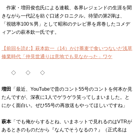
作家・増田俊也氏による連載、各界レジェンドの生涯を聞
きながら一代記を紡ぐ口述クロニクル。待望の第2弾は、
「視聴率100％男」として昭和のテレビ界を席巻したコメデ
ィアンの萩本欽一氏です。
【前回を読む】萩本欽一（14）かけ蕎麦で食いつないだ浅草
修業時代「仲見世通りは意地でも見なかった」ワケ
◇ ◇ ◇
増田
「最近、YouTubeで昔のコント55号のコントを何本か見
たんですが、深夜に1人でゲラゲラ笑ってしまいました。と
にかく面白い。ぜひ55号の再放送もやってほしいですね」
萩本
「でも俺からするとね、いまネットで見れるのはVTRが
あるときのものだから『なんでそうなるの？』（正式名は