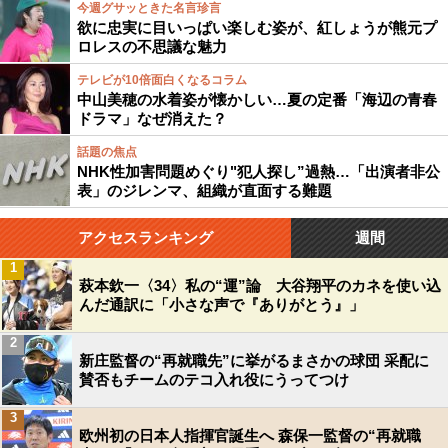
今週グサッときた名言珍言
欲に忠実に目いっぱい楽しむ姿が、紅しょうが熊元プ
ロレスの不思議な魅力
テレビが10倍面白くなるコラム
中山美穂の水着姿が懐かしい…夏の定番「海辺の青春
ドラマ」なぜ消えた？
話題の焦点
NHK性加害問題めぐり"犯人探し”過熱…「出演者非公
表」のジレンマ、組織が直面する難題
アクセスランキング
週間
1
萩本欽一〈34〉私の“運”論 大谷翔平のカネを使い込
んだ通訳に「小さな声で『ありがとう』」
2
新庄監督の“再就職先”に挙がるまさかの球団 采配に
賛否もチームのテコ入れ役にうってつけ
3
欧州初の日本人指揮官誕生へ 森保一監督の“再就職