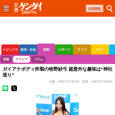
トピックス
政治・社会
芸能
スポーツ
ライフ
マネー
ボートレース
競輪
オートレース
芸能
グラビア
コラム
ガイアナボディ炸裂の牧野紗弓 超意外な趣味は“神社
巡り”
公開：
18/07/27 06:00
更新：
18/07/27 06:00