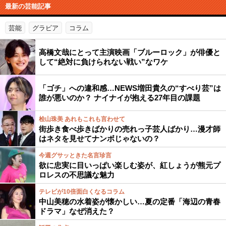
最新の芸能記事
芸能
グラビア
コラム
高橋文哉にとって主演映画「ブルーロック」が俳優と
して“絶対に負けられない戦い”なワケ
「ゴチ」への違和感…NEWS増田貴久の“すべり芸”は
誰が悪いのか？ ナイナイが抱える27年目の課題
桧山珠美 あれもこれも言わせて
街歩き食べ歩きばかりの売れっ子芸人ばかり…漫才師
はネタを見せてナンボじゃないの？
今週グサッときた名言珍言
欲に忠実に目いっぱい楽しむ姿が、紅しょうが熊元プ
ロレスの不思議な魅力
テレビが10倍面白くなるコラム
中山美穂の水着姿が懐かしい…夏の定番「海辺の青春
ドラマ」なぜ消えた？