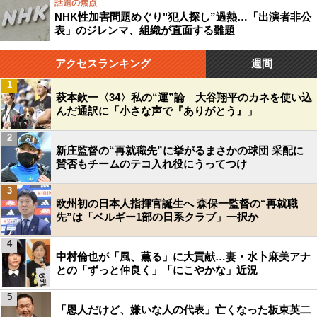
話題の焦点
NHK性加害問題めぐり"犯人探し”過熱…「出演者非公
表」のジレンマ、組織が直面する難題
アクセスランキング
週間
1
萩本欽一〈34〉私の“運”論 大谷翔平のカネを使い込
んだ通訳に「小さな声で『ありがとう』」
2
新庄監督の“再就職先”に挙がるまさかの球団 采配に
賛否もチームのテコ入れ役にうってつけ
3
欧州初の日本人指揮官誕生へ 森保一監督の“再就職
先”は「ベルギー1部の日系クラブ」一択か
4
中村倫也が「風、薫る」に大貢献…妻・水卜麻美アナ
との「ずっと仲良く」「にこやかな」近況
5
「恩人だけど、嫌いな人の代表」亡くなった板東英二