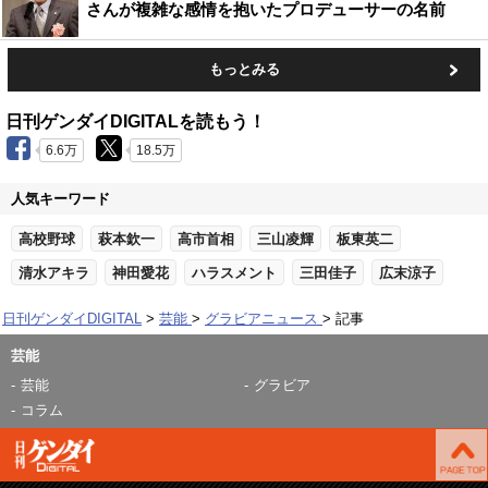
さんが複雑な感情を抱いたプロデューサーの名前
もっとみる
日刊ゲンダイDIGITALを読もう！
6.6万
18.5万
人気キーワード
高校野球
萩本欽一
高市首相
三山凌輝
板東英二
清水アキラ
神田愛花
ハラスメント
三田佳子
広末涼子
日刊ゲンダイDIGITAL
芸能
グラビアニュース
記事
芸能
芸能
グラビア
コラム