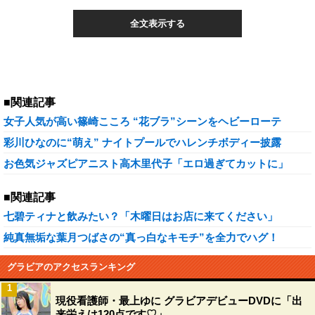
全文表示する
■関連記事
女子人気が高い篠崎こころ “花ブラ”シーンをヘビーローテ
彩川ひなのに“萌え” ナイトプールでハレンチボディー披露
お色気ジャズピアニスト高木里代子「エロ過ぎてカットに」
■関連記事
七碧ティナと飲みたい？「木曜日はお店に来てください」
純真無垢な葉月つばさの“真っ白なキモチ”を全力でハグ！
グラビアのアクセスランキング
1
現役看護師・最上ゆに グラビアデビューDVDに「出
来栄えは120点です♡」