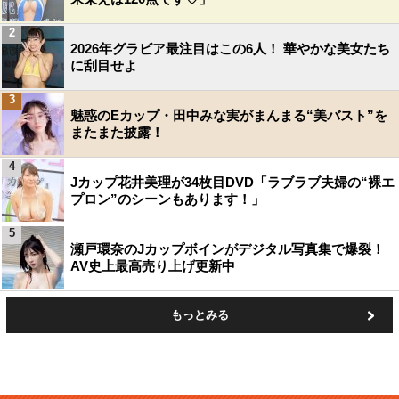
2
2026年グラビア最注目はこの6人！ 華やかな美女たち
に刮目せよ
3
魅惑のEカップ・田中みな実がまんまる“美バスト”を
またまた披露！
4
Jカップ花井美理が34枚目DVD「ラブラブ夫婦の“裸エ
プロン”のシーンもあります！」
5
瀬戸環奈のJカップボインがデジタル写真集で爆裂！
AV史上最高売り上げ更新中
もっとみる