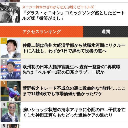
スージー鈴木のゼロからぜんぶ聴くビートルズ
『グラス・オニオン』コミックソング然としたビート
ルズ版「微笑がえし」
アクセスランキング
週間
1
佐藤二朗は信州大経済学部から就職氷河期にリクルー
トに入社も、わずか1日で辞めて役者の道へ
2
欧州初の日本人指揮官誕生へ 森保一監督の“再就職
先”は「ベルギー1部の日系クラブ」一択か
3
菅野智之トレード不成立の裏に致命的な“前科”…ここ
まで11勝4敗でも市場価値が低かったワケ
4
強いショック状態の清水アキラに心配の声…子供を亡
くした神田正輝らもたどった遺族ケアの道のり
5