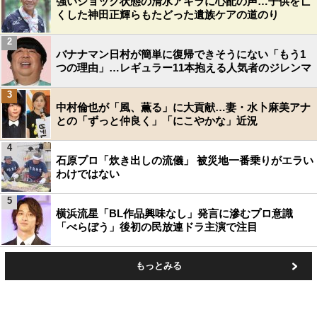
強いショック状態の清水アキラに心配の声…子供を亡
くした神田正輝らもたどった遺族ケアの道のり
2
バナナマン日村が簡単に復帰できそうにない「もう1
つの理由」…レギュラー11本抱える人気者のジレンマ
3
中村倫也が「風、薫る」に大貢献…妻・水卜麻美アナ
との「ずっと仲良く」「にこやかな」近況
4
石原プロ「炊き出しの流儀」 被災地一番乗りがエラい
わけではない
5
横浜流星「BL作品興味なし」発言に滲むプロ意識
「べらぼう」後初の民放連ドラ主演で注目
もっとみる