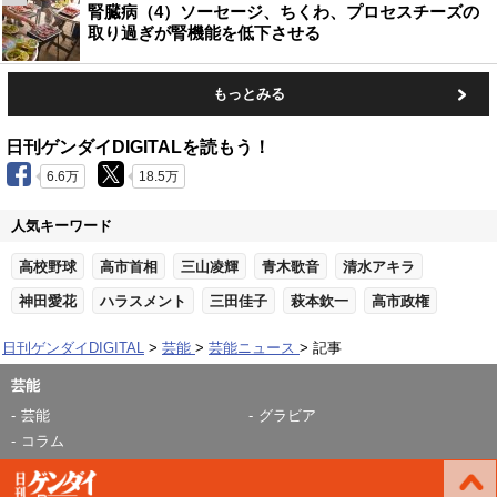
腎臓病（4）ソーセージ、ちくわ、プロセスチーズの
取り過ぎが腎機能を低下させる
もっとみる
日刊ゲンダイDIGITALを読もう！
6.6万
18.5万
人気キーワード
高校野球
高市首相
三山凌輝
青木歌音
清水アキラ
神田愛花
ハラスメント
三田佳子
萩本欽一
高市政権
日刊ゲンダイDIGITAL
芸能
芸能ニュース
記事
芸能
芸能
グラビア
コラム