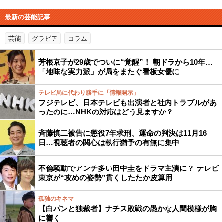
最新の芸能記事
芸能
グラビア
コラム
芳根京子が29歳でついに“覚醒”！ 朝ドラから10年…
「地味な実力派」が局をまたぐ看板女優に
テレビ局に代わり勝手に「情報開示」
フジテレビ、日本テレビも出演者と社内トラブルがあ
ったのに…NHKの対応はどう見ますか？
斉藤慎二被告に懲役7年求刑、運命の判決は11月16
日…視聴者の関心は執行猶予の有無に集中
不倫騒動でアンチ多い田中圭をドラマ主演に？ テレビ
東京が“攻めの姿勢”貫くしたたか皮算用
孤独のキネマ
【白パンと独裁者】ナチス敗戦の愚かな人間模様が胸
に響く