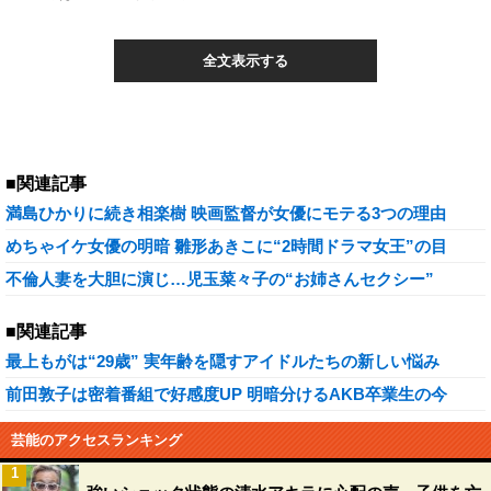
全文表示する
■関連記事
満島ひかりに続き相楽樹 映画監督が女優にモテる3つの理由
めちゃイケ女優の明暗 雛形あきこに“2時間ドラマ女王”の目
不倫人妻を大胆に演じ…児玉菜々子の“お姉さんセクシー”
■関連記事
最上もがは“29歳” 実年齢を隠すアイドルたちの新しい悩み
前田敦子は密着番組で好感度UP 明暗分けるAKB卒業生の今
芸能のアクセスランキング
1