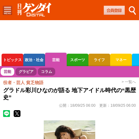
トピックス
政治・社会
芸能
スポーツ
ライフ
マネー
ボートレース
競輪
オートレース
芸能
グラビア
コラム
> 一覧へ
役者・芸人 貧乏物語
グラドル彩川ひなのが語る 地下アイドル時代の“黒歴
史”
公開：
18/09/25 06:00
更新：
18/09/25 06:00