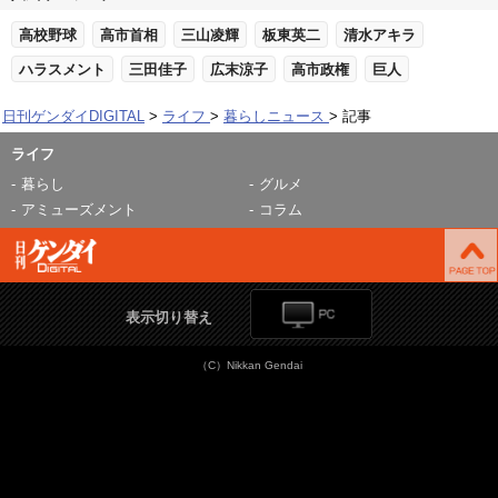
高校野球
高市首相
三山凌輝
板東英二
清水アキラ
ハラスメント
三田佳子
広末涼子
高市政権
巨人
日刊ゲンダイDIGITAL
ライフ
暮らしニュース
記事
ライフ
暮らし
グルメ
アミューズメント
コラム
表示切り替え
（C）Nikkan Gendai