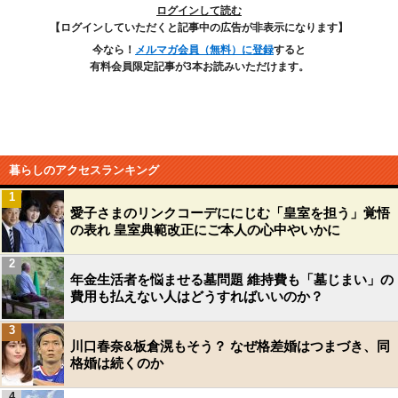
ログインして読む
【ログインしていただくと記事中の広告が非表示になります】
今なら！
メルマガ会員（無料）に登録
すると
有料会員限定記事が3本お読みいただけます。
暮らしのアクセスランキング
1
愛子さまのリンクコーデににじむ「皇室を担う」覚悟
の表れ 皇室典範改正にご本人の心中やいかに
2
年金生活者を悩ませる墓問題 維持費も「墓じまい」の
費用も払えない人はどうすればいいのか？
3
川口春奈&板倉滉もそう？ なぜ格差婚はつまづき、同
格婚は続くのか
4