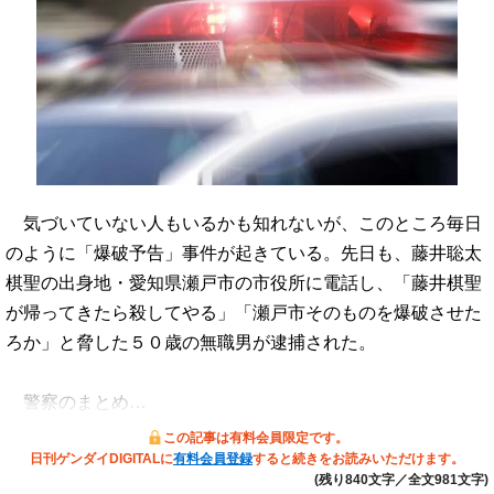
気づいていない人もいるかも知れないが、このところ毎日
のように「爆破予告」事件が起きている。先日も、藤井聡太
棋聖の出身地・愛知県瀬戸市の市役所に電話し、「藤井棋聖
が帰ってきたら殺してやる」「瀬戸市そのものを爆破させた
ろか」と脅した５０歳の無職男が逮捕された。
警察のまとめ…
この記事は有料会員限定です。
日刊ゲンダイDIGITALに
有料会員登録
すると続きをお読みいただけます。
(残り840文字／全文981文字)