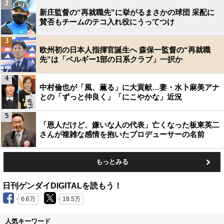
2
新庄監督の“再就職先”に挙がるまさかの球団 采配に
賛否もチームのテコ入れ役にうってつけ
3
欧州初の日本人指揮官誕生へ 森保一監督の“再就職
先”は「ベルギー1部の日系クラブ」一択か
4
中村倫也が「風、薫る」に大貢献…妻・水卜麻美アナ
との「ずっと仲良く」「にこやかな」近況
5
「恩人だけど、嫌いな人の代表」亡くなった板東英二
さんが複雑な感情を抱いたプロデューサーの名前
もっとみる
日刊ゲンダイDIGITALを読もう！
6.6万
18.5万
人気キーワード