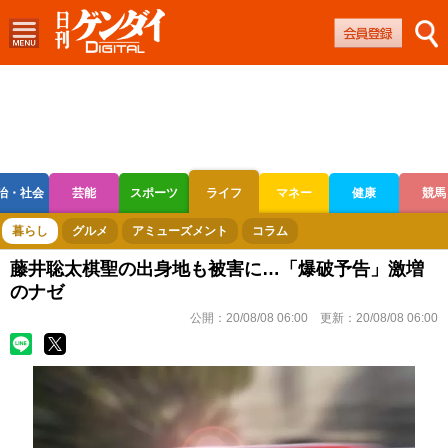
治・社会
芸能
スポーツ
ライフ
マネー
健康
競馬
ボートレース
競輪
オートレース
暮らし
グルメ
アミューズメント
コラム
藤井聡太棋聖の出身地も被害に…「爆破予告」激増
のナゼ
公開：
20/08/08 06:00
更新：
20/08/08 06:00