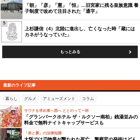
「朝」「彦」「憲」「恒」…旧宮家に残る皇族意識 養
子制度で改めて注目された「通字」
5
上杉謙信（4）北陸に進出し、亡くなった時「蔵には
カネがうなっていた」
もっとみる
最新のライフ記事
暮らし
グルメ
アミューズメント
コラム
サウナを求め東へ西へ ととのって一杯
「グランパークホテル ザ・ルクソー南柏」銭湯並みの
料金で無料ナイトキャップサービスも
「表と裏」の法律知識
大阪では刃物男が撃たれた死亡…警察官の発砲はどん