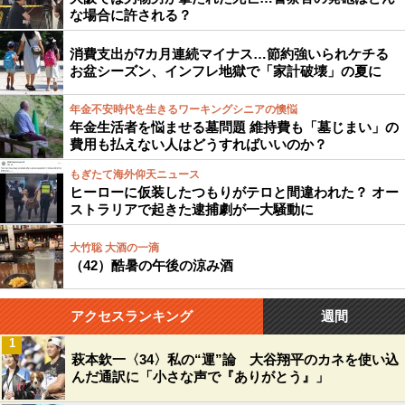
な場合に許される？
消費支出が7カ月連続マイナス…節約強いられケチる
お盆シーズン、インフレ地獄で「家計破壊」の夏に
年金不安時代を生きるワーキングシニアの懊悩
年金生活者を悩ませる墓問題 維持費も「墓じまい」の
費用も払えない人はどうすればいいのか？
もぎたて海外仰天ニュース
ヒーローに仮装したつもりがテロと間違われた？ オー
ストラリアで起きた逮捕劇が一大騒動に
大竹聡 大酒の一滴
（42）酷暑の午後の涼み酒
アクセスランキング
週間
1
萩本欽一〈34〉私の“運”論 大谷翔平のカネを使い込
んだ通訳に「小さな声で『ありがとう』」