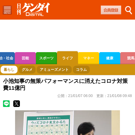
治・社会
芸能
スポーツ
ライフ
マネー
健康
競馬
ボートレース
競輪
オートレース
暮らし
グルメ
アミューズメント
コラム
小池知事の無策パフォーマンスに消えたコロナ対策
費11億円
公開：
21/01/07 06:00
更新：
21/01/08 09:48