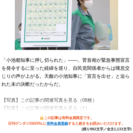
「小池都知事に押し切られた」――。菅首相が緊急事態宣言
を発令するに至った経緯を巡り、自民党関係者からは嘆息交
じりの声が上がる。天敵の小池知事に「宣言を出せ」と迫ら
れた末の決断だったからだ。
【写真】この記事の関連写真を見る（08枚）
【写真】この記事の関連写真を見る（11…
この記事は有料会員限定です。
日刊ゲンダイDIGITALに
有料会員登録
すると続きをお読みいただけます。
(残り992文字／全文1,133文字)