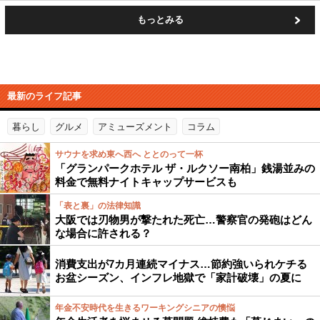
もっとみる
最新のライフ記事
暮らし
グルメ
アミューズメント
コラム
サウナを求め東へ西へ ととのって一杯
「グランパークホテル ザ・ルクソー南柏」銭湯並みの
料金で無料ナイトキャップサービスも
「表と裏」の法律知識
大阪では刃物男が撃たれた死亡…警察官の発砲はどん
な場合に許される？
消費支出が7カ月連続マイナス…節約強いられケチる
お盆シーズン、インフレ地獄で「家計破壊」の夏に
年金不安時代を生きるワーキングシニアの懊悩