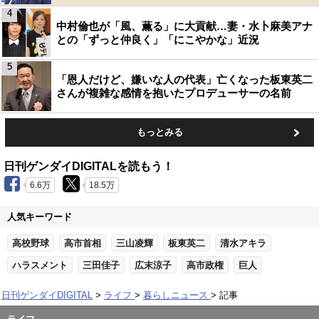
4
中村倫也が「風、薫る」に大貢献…妻・水卜麻美アナ
との「ずっと仲良く」「にこやかな」近況
5
「恩人だけど、嫌いな人の代表」亡くなった板東英二
さんが複雑な感情を抱いたプロデューサーの名前
もっとみる
日刊ゲンダイDIGITALを読もう！
6.6万
18.5万
人気キーワード
高校野球
高市首相
三山凌輝
板東英二
清水アキラ
ハラスメント
三田佳子
広末涼子
高市政権
巨人
日刊ゲンダイDIGITAL
ライフ
暮らしニュース
記事