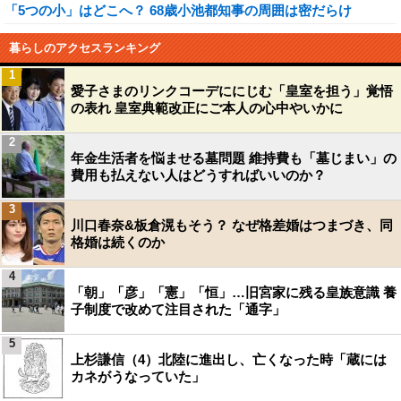
「5つの小」はどこへ？ 68歳小池都知事の周囲は密だらけ
暮らしのアクセスランキング
1
愛子さまのリンクコーデににじむ「皇室を担う」覚悟
の表れ 皇室典範改正にご本人の心中やいかに
2
年金生活者を悩ませる墓問題 維持費も「墓じまい」の
費用も払えない人はどうすればいいのか？
3
川口春奈&板倉滉もそう？ なぜ格差婚はつまづき、同
格婚は続くのか
4
「朝」「彦」「憲」「恒」…旧宮家に残る皇族意識 養
子制度で改めて注目された「通字」
5
上杉謙信（4）北陸に進出し、亡くなった時「蔵には
カネがうなっていた」