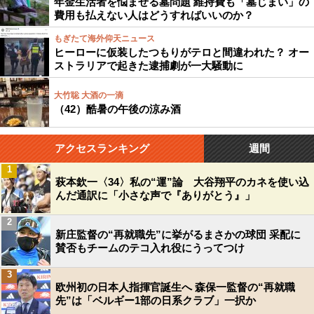
年金生活者を悩ませる墓問題 維持費も「墓じまい」の
費用も払えない人はどうすればいいのか？
もぎたて海外仰天ニュース
ヒーローに仮装したつもりがテロと間違われた？ オー
ストラリアで起きた逮捕劇が一大騒動に
大竹聡 大酒の一滴
（42）酷暑の午後の涼み酒
アクセスランキング
週間
1
萩本欽一〈34〉私の“運”論 大谷翔平のカネを使い込
んだ通訳に「小さな声で『ありがとう』」
2
新庄監督の“再就職先”に挙がるまさかの球団 采配に
賛否もチームのテコ入れ役にうってつけ
3
欧州初の日本人指揮官誕生へ 森保一監督の“再就職
先”は「ベルギー1部の日系クラブ」一択か