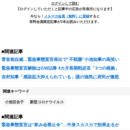
ログインして読む
【ログインしていただくと記事中の広告が非表示になります】
今なら！
メルマガ会員（無料）に登録
すると
有料会員限定記事が3本お読みいただけます。
■関連記事
菅首相自滅…緊急事態宣言発出で“不戦勝”小池知事の高笑い
緊急事態宣言解除はGW以降 4カ月長期戦必至「3つの根拠」
吉村知事「感染拡大抑えられている」謎の強気に府民が激怒
関連キーワード
小池百合子
新型コロナウイルス
■関連記事
緊急事態宣言は“飲み会禁止令”…中身スカスカで効果あるか