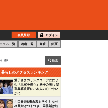
会員登録
ログイン
コラム一覧
著者一覧
書籍
紙面
暮らしのアクセスランキング
愛子さまのリンクコーデににじ
む「皇室を担う」覚悟の表れ 皇
室典範改正にご本人の心中やい
かに
川口春奈&板倉滉もそう？ なぜ
格差婚はつまづき、同格婚は続