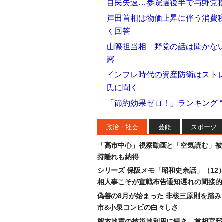
自民失速…参院選後半で与野党接
岸田首相は物価上昇に伴う消費税
く回答
山際担当相「野党の話は聞かない
露
インフレ時代の資産防衛はスト
氏に聞く
「節約効果ゼロ！」ランキング 
政治・社会
芸能
スポーツ
「高市中心」視察動画と「空気読む」被
持離れも納得
シリーズ 保阪メモ「昭和史余話」（12
相人事こそが宣戦布告通知遅れの間接的
偽善の8月が始まった 非核三原則を踏
市&小泉コンビの白々しさ
熊本地震の被災地利用に続き…首相官邸