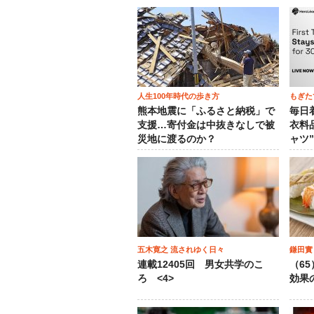
人生100年時代の歩き方
もぎた
熊本地震に「ふるさと納税」で
毎日
支援…寄付金は中抜きなしで被
衣料
災地に渡るのか？
ャツ
五木寛之 流されゆく日々
鎌田實
連載12405回 男女共学のこ
（6
ろ <4>
効果