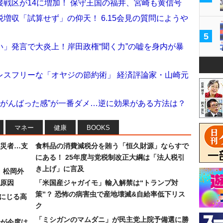
戦区が14に増加！ 保守王国の福井、宮崎も黄信号
増収「試算せず」の仰天！ 6.15会見の質問にようや
5
」発言で大炎上！岸田政権“聞く力”の嘘を身内が暴
レスフリーな「オヤジの節約術」 経済評論家・山崎元
“がんばった感”が一番ダメ…逆に効果がある方法は？
マネー
健康
BOOKS
災者…支
食料品の消費減税分を賄う「恒久財源」ならすで
にある！ 25年度与党税制改正大綱は「法人税引
き上げ」に言及
）松岡外
原因
「米国産ジャガイモ」輸入解禁は“トランプ対
策”？ 恐怖の病害虫で産地壊滅&自給率低下リス
みにじる高
ク
「ミシガンのマムダニ」が民主党上院予備選に勝
が今度は