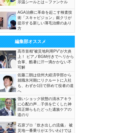
示温シールとは～ファンケル
AGA治療に革命を起こす検査技
術「スキャビジョン」銀クリが
提示する新しい薄毛治療のあり
方
編集部オススメ
高市首相“被災地利用PV”が大炎
上！ ピアノBGM付きでヘリから
合掌、酷暑に汗一滴かかない不
可解
佐藤二朗は信州大経済学部から
就職氷河期にリクルートに入社
も、わずか1日で辞めて役者の道
へ
強いショック状態の清水アキラ
に心配の声…子供を亡くした神
田正輝らもたどった遺族ケアの
道のり
石原プロ「炊き出しの流儀」 被
災地一番乗りがエラいわけでは