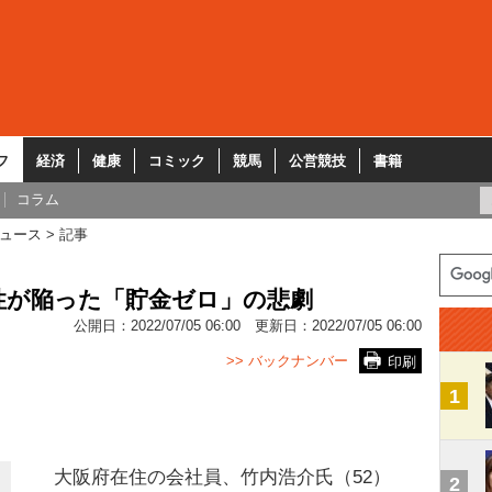
フ
経済
健康
コミック
競馬
公営競技
書籍
コラム
ュース
記事
性が陥った「貯金ゼロ」の悲劇
公開日：
2022/07/05 06:00
更新日：
2022/07/05 06:00
>> バックナンバー
印刷
1
大阪府在住の会社員、竹内浩介氏（52）
2