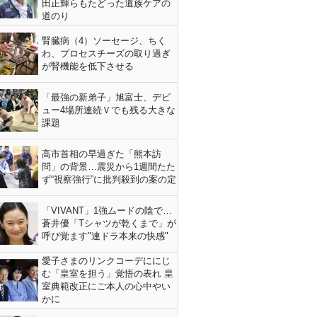
田正輝らもたどった遺族ケアの
道のり
腎臓病（4）ソーセージ、ちく
わ、プロセスチーズの取り過ぎ
が腎機能を低下させる
「最強の新弟子」旭富士、デビ
ュー4場所連続Ｖでも残る大きな
課題
高市首相の早過ぎた「熊本訪
問」の背景…震災から1週間たた
ず“視察強行”に批判殺到の案の定
「VIVANT」1強ムードの陰で…
蒼井優「Tシャツが乾くまで」が
呼び覚ます"連ドラ本来の快感"
愛子さまのリンクコーデににじ
む「皇室を担う」覚悟の表れ 皇
室典範改正にご本人の心中やい
かに