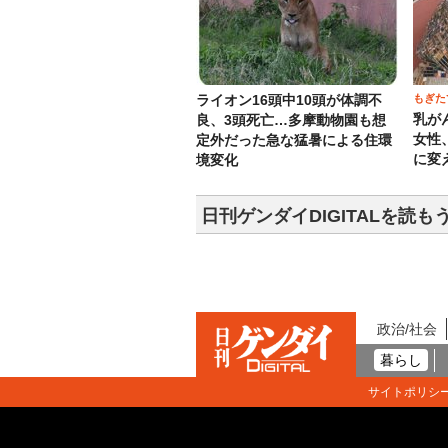
もぎた
ライオン16頭中10頭が体調不
乳が
良、3頭死亡…多摩動物園も想
女性
定外だった急な猛暑による住環
に変
境変化
日刊ゲンダイDIGITALを読も
政治/社会
暮らし
サイトポリシ