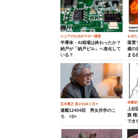
シニアのためのマネー講座
もぎた
半導体・AI相場は終わったか？
落雷
納戸が「納戸ビル」へ進化して
歳の
いる？
まる
本郷史
五木寛之 流されゆく日々
上杉
連載12404回 男女共学のこ
旗 
ろ <3>
でき