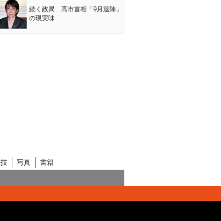
続く政局…高市首相「9月退陣」
の現実味
競技
写真
書籍