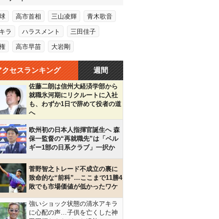
球
高市首相
三山凌輝
青木歌音
キラ
ハラスメント
三田佳子
権
高市早苗
大岩剛
アクセスランキング
週間
佐藤二朗は信州大経済学部から
就職氷河期にリクルートに入社
も、わずか1日で辞めて役者の道
へ
欧州初の日本人指揮官誕生へ 森
保一監督の“再就職先”は「ベル
ギー1部の日系クラブ」一択か
菅野智之トレード不成立の裏に
致命的な“前科”…ここまで11勝4
敗でも市場価値が低かったワケ
強いショック状態の清水アキラ
に心配の声…子供を亡くした神