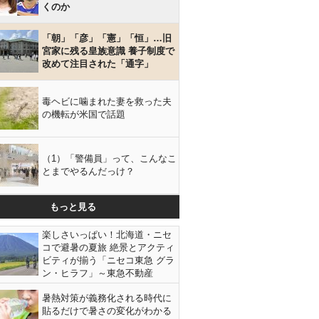
くのか
「朝」「彦」「憲」「恒」…旧
宮家に残る皇族意識 養子制度で
改めて注目された「通字」
毒ヘビに噛まれた妻を救った夫
の機転が米国で話題
（1）「警備員」って、こんなこ
とまでやるんだっけ？
もっと見る
楽しさいっぱい！北海道・ニセ
コで避暑の夏旅 絶景とアクティ
ビティが揃う「ニセコ東急 グラ
ン・ヒラフ」～東急不動産
暑熱対策が義務化される時代に
貼るだけで暑さの変化がわかる