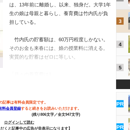
は、13年前に離婚し、以来、独身だ。大学1年
生の娘は母親と暮らし、養育費は竹内氏が負
3
担している。
竹内氏の貯蓄額は、60万円程度しかない。
4
そのお金も来春には、娘の授業料に消える。
実質的な貯蓄はゼロに等しい。
5
「月々の養育費は1…
の記事は有料会員限定です。
PR
有料会員登録
すると続きをお読みいただけます。
(残り806文字／全文947文字)
ログインして読む
PR
ただくと記事中の広告が非表示になります】