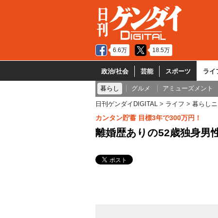
6.6万
18.5万
政治/社会
芸能
スポーツ
ライ
暮らし
グルメ
アミューズメント
日刊ゲンダイDIGITAL
ライフ
暮らしニ
カンタン貯蓄 目標3年で300万円！
離婚歴ありの52歳独身男