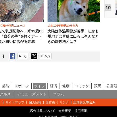
10
て海外仰天ニュース
人生100年時代の歩き方
んで乳房切除へ…米35歳DJ
犬猫は体温調節が苦手、しかも
、“自分の胸”を輝くアート
夏バテは胃腸に出る…そんなと
えた思いに広がる共感
きの対処法とは？
う！
6.6万
18.5万
芸能
スポーツ
ライフ
経済
健康
コミック
競馬
公営
グルメ
アミューズメント
コラム
ー
サイトマップ
個人情報
著作権
リンク
定期購読申込み
広告掲載について
会社概要
採用情報