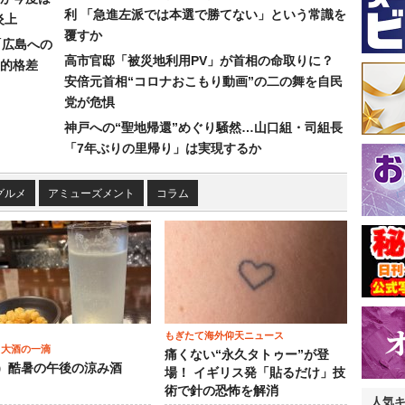
利 「急進左派では本選で勝てない」という常識を
炎上
覆すか
「広島への
高市官邸「被災地利用PV」が首相の命取りに？
的格差
安倍元首相“コロナおこもり動画”の二の舞を自民
党が危惧
神戸への“聖地帰還”めぐり騒然…山口組・司組長
「7年ぶりの里帰り」は実現するか
グルメ
アミューズメント
コラム
もぎたて海外仰天ニュース
 大酒の一滴
痛くない“永久タトゥー”が登
2）酷暑の午後の涼み酒
場！ イギリス発「貼るだけ」技
術で針の恐怖を解消
人気