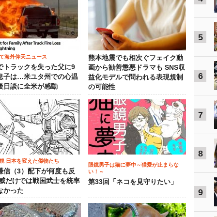
5
て海外仰天ニュース
熊本地震でも相次ぐフェイク動
でトラックを失った父に9
画から勧善懲悪ドラマも SNS収
6
息子は…米ユタ州での心温
益化モデルで問われる表現規制
後日談に全米が感動
の可能性
7
8
観 日本を変えた傑物たち
眼鏡男子は猫に夢中～猫愛が止まらな
謙信（3）配下が何度も反
い！～
権威だけでは戦国武士を統率
第33回「ネコを見守りたい」
なかった
9