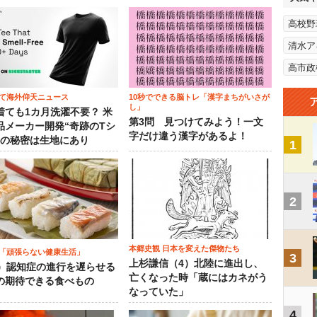
高校野
清水ア
高市政
て海外仰天ニュース
10秒でできる脳トレ「漢字まちがいさが
し」
着ても1カ月洗濯不要？ 米
第3問 見つけてみよう！一文
品メーカー開発“奇跡のTシ
字だけ違う漢字があるよ！
”の秘密は生地にあり
1
2
本郷史観 日本を変えた傑物たち
「頑張らない健康生活」
3
上杉謙信（4）北陸に進出し、
5）認知症の進行を遅らせる
亡くなった時「蔵にはカネがう
の期待できる食べもの
なっていた」
4