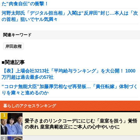
た“肉食自伝”の衝撃！
河野太郎氏「デジタル担当相」入閣は“反岸田”封じ…本人は「次
の首相」狙いでヤル気満々
関連キーワード
岸田政権
■関連記事
【表】上場会社3213社「平均給与ランキング」を大公開！ 1000
万円超は過去最多の57社
“コロナ無能大臣”加藤厚労相なぜ再登板…「責任転嫁」体制づく
りを粛々と進めるのか
暮らしのアクセスランキング
1
愛子さまのリンクコーデににじむ「皇室を担う」覚悟
の表れ 皇室典範改正にご本人の心中やいかに
2