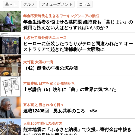
暮らし
グルメ
アミューズメント
コラム
年金不安時代を生きるワーキングシニアの懊悩
年金生活者を悩ませる墓問題 維持費も「墓じまい」の
費用も払えない人はどうすればいいのか？
もぎたて海外仰天ニュース
ヒーローに仮装したつもりがテロと間違われた？ オー
ストラリアで起きた逮捕劇が一大騒動に
大竹聡 大酒の一滴
（42）酷暑の午後の涼み酒
本郷史観 日本を変えた傑物たち
上杉謙信（5）晩年に「義」の世界に気づいた
五木寛之 流されゆく日々
連載12406回 男女共学のころ <5>
人生100年時代の歩き方
熊本地震に「ふるさと納税」で支援…寄付金は中抜き