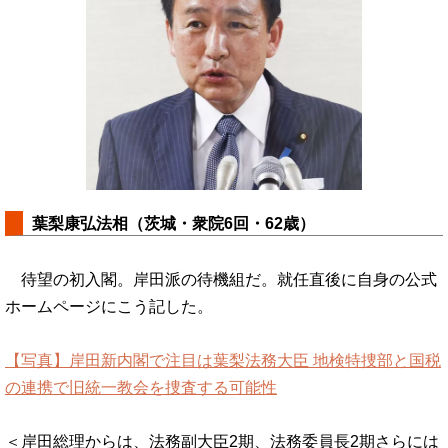
葉梨康弘法相（茨城・衆院6回・62歳）
待望の初入閣。岸田派の待機組だ。就任直後に自身の公式
ホームページにこう記した。
【写真】岸田新内閣で注目は葉梨法務大臣 地検特捜部と国税
の連携で旧統一教会を捜査する可能性
＜岸田総理からは、法務副大臣2期、法務委員長2期さらには