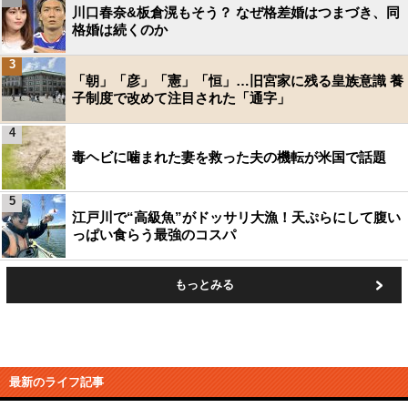
川口春奈&板倉滉もそう？ なぜ格差婚はつまづき、同
格婚は続くのか
3
「朝」「彦」「憲」「恒」…旧宮家に残る皇族意識 養
子制度で改めて注目された「通字」
4
毒ヘビに噛まれた妻を救った夫の機転が米国で話題
5
江戸川で“高級魚”がドッサリ大漁！天ぷらにして腹い
っぱい食らう最強のコスパ
もっとみる
最新のライフ記事