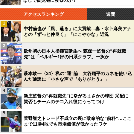
なしで被災地に渡るのか？
アクセスランキング
週間
1
中村倫也が「風、薫る」に大貢献…妻・水卜麻美アナ
との「ずっと仲良く」「にこやかな」近況
2
欧州初の日本人指揮官誕生へ 森保一監督の“再就職
先”は「ベルギー1部の日系クラブ」一択か
3
萩本欽一〈34〉私の“運”論 大谷翔平のカネを使い込
んだ通訳に「小さな声で『ありがとう』」
4
新庄監督の“再就職先”に挙がるまさかの球団 采配に
賛否もチームのテコ入れ役にうってつけ
5
菅野智之トレード不成立の裏に致命的な“前科”…ここ
まで11勝4敗でも市場価値が低かったワケ