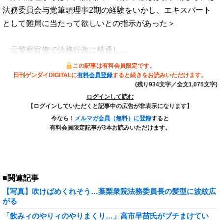
法務委員会与党筆頭理事2期の経験をいかし、エキスパート
として難局に当たって欲しいとの指示があった＞
元警察官僚で法務行政に精通し…
この記事は有料会員限定です。
日刊ゲンダイDIGITALに
有料会員登録
すると続きをお読みいただけます。
(残り934文字／全文1,075文字)
ログインして読む
【ログインしていただくと記事中の広告が非表示になります】
今なら！
メルマガ会員（無料）に登録
すると
有料会員限定記事が3本お読みいただけます。
■関連記事
【写真】吹けばめくれそう…葉梨衆院法務委員長の髪型に波紋広
がる
「飲みィのやりィのやりまくり…」高市早苗氏がブチまけてい