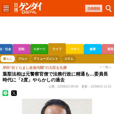
治・社会
芸能
スポーツ
ライフ
マネー
健康
競馬
ボートレース
競輪
オートレース
暮らし
グルメ
アミューズメント
コラム
> 一覧へ
岸田“目くらまし改造内閣”の大臣を丸裸
葉梨法相は元警察官僚で法務行政に精通も…委員長
時代に「2度」やらかしの過去
公開：
22/08/23 06:00
更新：
22/08/23 11:51