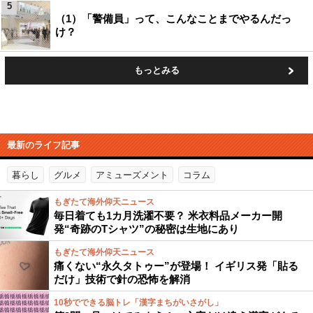
5
（1）「警備員」って、こんなことまでやるんだっ
け？
もっとみる
最新のライフ記事
暮らし
グルメ
アミューズメント
コラム
もぎたて海外仰天ニュース
毎日着ても1カ月洗濯不要？ 米衣料品メーカー開
発“奇跡のTシャツ”の秘密は生地にあり
もぎたて海外仰天ニュース
痛くない“永久タトゥー”が登場！ イギリス発「貼る
だけ」技術で針の恐怖を解消
10秒でできる脳トレ「漢字まちがいさがし」