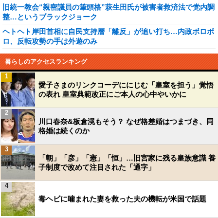
旧統一教会“親密議員の筆頭格”萩生田氏が被害者救済法で党内調
整…というブラックジョーク
ヘトヘト岸田首相に自民支持層「離反」が追い打ち…内政ボロボ
ロ、反転攻勢の手は外遊のみ
暮らしのアクセスランキング
1
愛子さまのリンクコーデににじむ「皇室を担う」覚悟
の表れ 皇室典範改正にご本人の心中やいかに
2
川口春奈&板倉滉もそう？ なぜ格差婚はつまづき、同
格婚は続くのか
3
「朝」「彦」「憲」「恒」…旧宮家に残る皇族意識 養
子制度で改めて注目された「通字」
4
毒ヘビに噛まれた妻を救った夫の機転が米国で話題