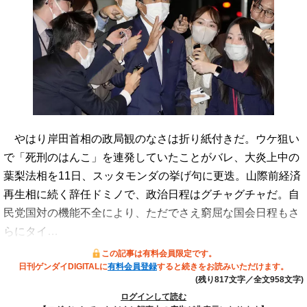
やはり岸田首相の政局観のなさは折り紙付きだ。ウケ狙い
で「死刑のはんこ」を連発していたことがバレ、大炎上中の
葉梨法相を11日、スッタモンダの挙げ句に更迭。山際前経済
再生相に続く辞任ドミノで、政治日程はグチャグチャだ。自
民党国対の機能不全により、ただでさえ窮屈な国会日程もさ
らにタイ…
この記事は有料会員限定です。
日刊ゲンダイDIGITALに
有料会員登録
すると続きをお読みいただけます。
(残り817文字／全文958文字)
ログインして読む