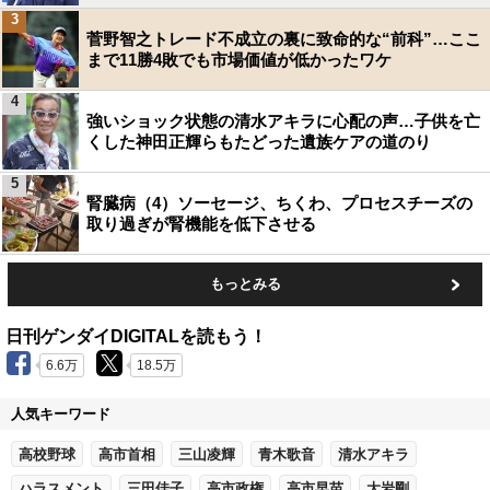
3
菅野智之トレード不成立の裏に致命的な“前科”…ここ
まで11勝4敗でも市場価値が低かったワケ
4
強いショック状態の清水アキラに心配の声…子供を亡
くした神田正輝らもたどった遺族ケアの道のり
5
腎臓病（4）ソーセージ、ちくわ、プロセスチーズの
取り過ぎが腎機能を低下させる
もっとみる
日刊ゲンダイDIGITALを読もう！
6.6万
18.5万
人気キーワード
高校野球
高市首相
三山凌輝
青木歌音
清水アキラ
ハラスメント
三田佳子
高市政権
高市早苗
大岩剛