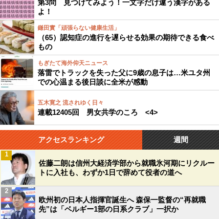
第3問 見つけてみよう！一文字だけ違う漢字がある
よ！
鎌田實「頑張らない健康生活」
（65）認知症の進行を遅らせる効果の期待できる食べ
もの
もぎたて海外仰天ニュース
落雷でトラックを失った父に9歳の息子は…米ユタ州
での心温まる後日談に全米が感動
五木寛之 流されゆく日々
連載12405回 男女共学のころ <4>
アクセスランキング
週間
1
佐藤二朗は信州大経済学部から就職氷河期にリクルー
トに入社も、わずか1日で辞めて役者の道へ
2
欧州初の日本人指揮官誕生へ 森保一監督の“再就職
先”は「ベルギー1部の日系クラブ」一択か