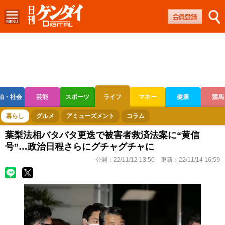
治・社会
芸能
スポーツ
ライフ
マネー
健康
競馬
ボートレース
競輪
オートレース
暮らし
グルメ
アミューズメント
コラム
葉梨法相バタバタ更迭で被害者救済法案に“黄信
号”…政治日程さらにグチャグチャに
公開：
22/11/12 13:50
更新：
22/11/14 16:59