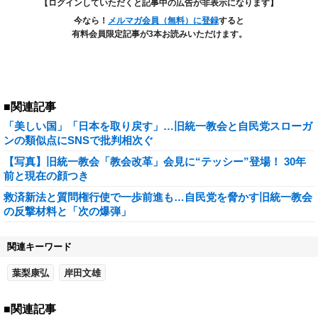
【ログインしていただくと記事中の広告が非表示になります】
今なら！
メルマガ会員（無料）に登録
すると
有料会員限定記事が3本お読みいただけます。
■関連記事
「美しい国」「日本を取り戻す」…旧統一教会と自民党スローガ
ンの類似点にSNSで批判相次ぐ
【写真】旧統一教会「教会改革」会見に“テッシー”登場！ 30年
前と現在の顔つき
救済新法と質問権行使で一歩前進も…自民党を脅かす旧統一教会
の反撃材料と「次の爆弾」
関連キーワード
葉梨康弘
岸田文雄
■関連記事