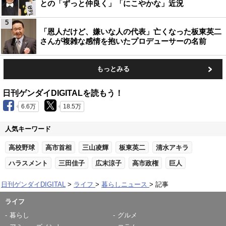
との「ずっと仲良く」「にこやかな」近況
5
「恩人だけど、嫌いな人の代表」亡くなった板東英二
さんが複雑な感情を抱いたプロデューサーの名前
もっとみる
日刊ゲンダイDIGITALを読もう！
6.6万
18.5万
人気キーワード
高校野球
高市首相
三山凌輝
板東英二
清水アキラ
ハラスメント
三田佳子
広末涼子
高市政権
巨人
日刊ゲンダイDIGITAL
ライフ
暮らしニュース
記事
ライフ
暮らし
グルメ