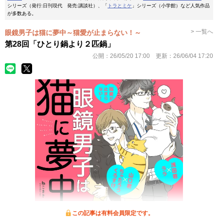
シリーズ（発行:日刊現代 発売:講談社）、「
トラとミケ
」シリーズ（小学館）など人気作品
が多数ある。
> 一覧へ
眼鏡男子は猫に夢中～猫愛が止まらない！～
第28回「ひとり鍋より２匹鍋」
公開：
26/05/20 17:00
更新：
26/06/04 17:20
この記事は有料会員限定です。