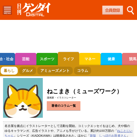
治・社会
芸能
スポーツ
ライフ
マネー
健康
競馬
ボートレース
競輪
オートレース
暮らし
グルメ
アミューズメント
コラム
ねこまき（ミューズワーク）
漫画家・イラストレーター
著者のコラム一覧
名古屋を拠点にイラストレーターとして活動を開始。コミックエッセイをはじめ、犬や猫の
ゆるキャラマンガ、広告イラストや、アニメも手がけている。累計約100万部の「
ねことじい
ちゃん
」シリーズ（KADOKAWA）は映画化された。ほかに「
新版 しっぽのお医者さん
」