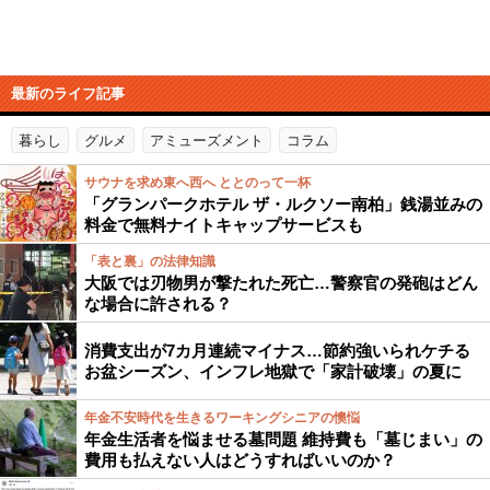
最新のライフ記事
暮らし
グルメ
アミューズメント
コラム
サウナを求め東へ西へ ととのって一杯
「グランパークホテル ザ・ルクソー南柏」銭湯並みの
料金で無料ナイトキャップサービスも
「表と裏」の法律知識
大阪では刃物男が撃たれた死亡…警察官の発砲はどん
な場合に許される？
消費支出が7カ月連続マイナス…節約強いられケチる
お盆シーズン、インフレ地獄で「家計破壊」の夏に
年金不安時代を生きるワーキングシニアの懊悩
年金生活者を悩ませる墓問題 維持費も「墓じまい」の
費用も払えない人はどうすればいいのか？