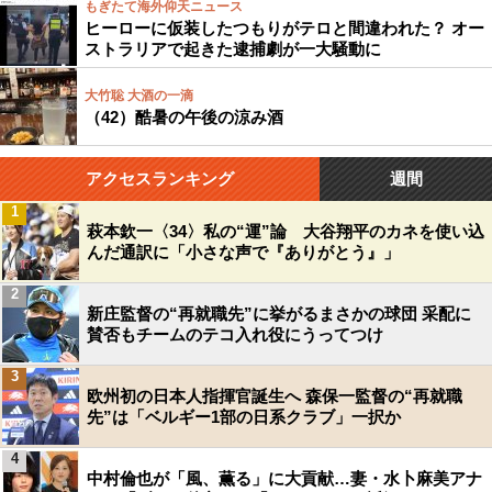
もぎたて海外仰天ニュース
ヒーローに仮装したつもりがテロと間違われた？ オー
ストラリアで起きた逮捕劇が一大騒動に
大竹聡 大酒の一滴
（42）酷暑の午後の涼み酒
アクセスランキング
週間
1
萩本欽一〈34〉私の“運”論 大谷翔平のカネを使い込
んだ通訳に「小さな声で『ありがとう』」
2
新庄監督の“再就職先”に挙がるまさかの球団 采配に
賛否もチームのテコ入れ役にうってつけ
3
欧州初の日本人指揮官誕生へ 森保一監督の“再就職
先”は「ベルギー1部の日系クラブ」一択か
4
中村倫也が「風、薫る」に大貢献…妻・水卜麻美アナ