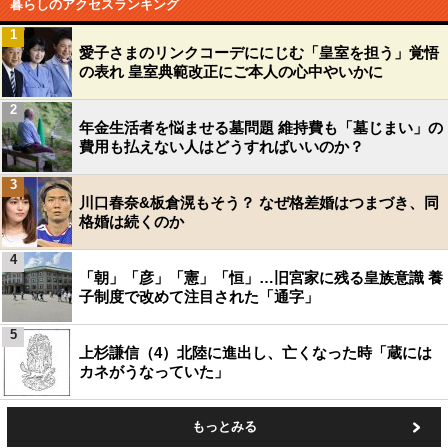
暮らしのアクセスランキング
1
愛子さまのリンクコーデににじむ「皇室を担う」覚悟
の表れ 皇室典範改正にご本人の心中やいかに
2
年金生活者を悩ませる墓問題 維持費も「墓じまい」の
費用も払えない人はどうすればいいのか？
3
川口春奈&板倉滉もそう？ なぜ格差婚はつまづき、同
格婚は続くのか
4
「朝」「彦」「憲」「恒」…旧宮家に残る皇族意識 養
子制度で改めて注目された「通字」
5
上杉謙信（4）北陸に進出し、亡くなった時「蔵には
カネがうなっていた」
もっとみる