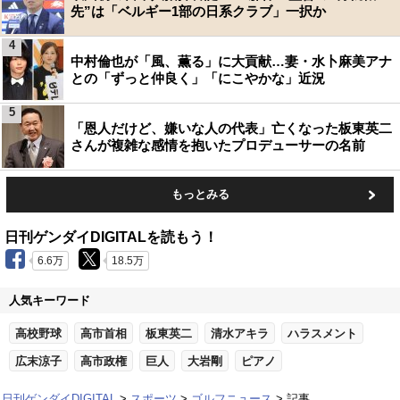
先”は「ベルギー1部の日系クラブ」一択か
4
中村倫也が「風、薫る」に大貢献…妻・水卜麻美アナ
との「ずっと仲良く」「にこやかな」近況
5
「恩人だけど、嫌いな人の代表」亡くなった板東英二
さんが複雑な感情を抱いたプロデューサーの名前
もっとみる
日刊ゲンダイDIGITALを読もう！
6.6万
18.5万
人気キーワード
高校野球
高市首相
板東英二
清水アキラ
ハラスメント
広末涼子
高市政権
巨人
大岩剛
ピアノ
日刊ゲンダイDIGITAL
スポーツ
ゴルフニュース
記事