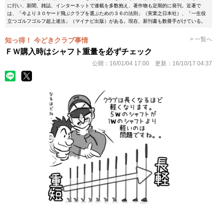
に行い、新聞、雑誌、インターネットで連載を多数抱え、著作物も定期的に発刊。近著で
は、「今より３０ヤード飛ぶクラブを選ぶための３６の法則」（実業之日本社）、「一生役
立つゴルフゴルフ超上達法」（マイナビ出版）がある。現在、新刊書も数冊手がけている。
> 一覧へ
知っ得！ 今どきクラブ事情
ＦＷ購入時はシャフト重量を必ずチェック
公開：
16/01/04 17:00
更新：
16/10/17 04:37