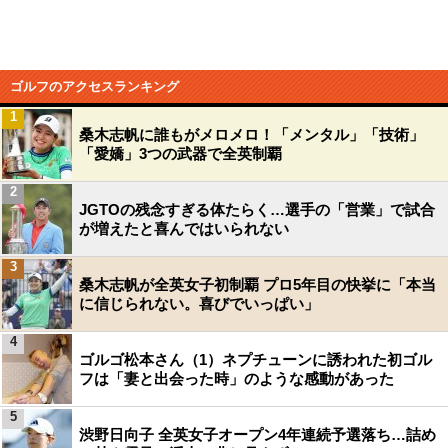
ゴルフのアクセスランキング
1
桑木志帆に誰もがメロメロ！「メンタル」「技術」
「愛嬌」3つの武器で全英制覇
2
JGTOの残念すぎる体たらく…選手の「営業」で試合
が増えたと喜んではいられない
3
桑木志帆が全英女子初制覇 プロ5年目の快挙に「本当
に信じられない。喜びでいっぱい」
4
ゴルゴ松本さん（1）ネプチューンに誘われた初ゴル
フは「妻と出会った時」のような感動があった
5
渋野日向子 全英女子オープン4年連続予選落ち…詰め