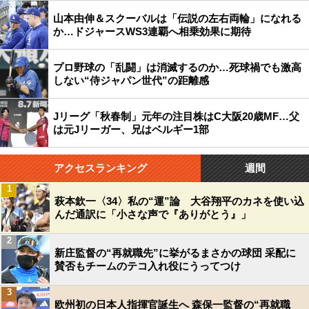
山本由伸＆スクーバルは「伝説の左右両輪」になれる
か…ドジャースWS3連覇へ相乗効果に期待
プロ野球の「乱闘」は消滅するのか…死球禍でも激高
しない“侍ジャパン世代”の距離感
Jリーグ「秋春制」元年の注目株はC大阪20歳MF…父
は元Jリーガー、兄はベルギー1部
アクセスランキング
週間
1
萩本欽一〈34〉私の“運”論 大谷翔平のカネを使い込
んだ通訳に「小さな声で『ありがとう』」
2
新庄監督の“再就職先”に挙がるまさかの球団 采配に
賛否もチームのテコ入れ役にうってつけ
3
欧州初の日本人指揮官誕生へ 森保一監督の“再就職