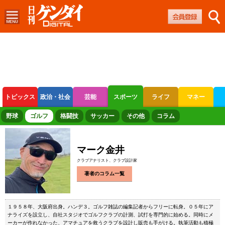
トピックス
政治・社会
芸能
スポーツ
ライフ
マネー
ボートレース
競輪
オートレース
野球
ゴルフ
格闘技
サッカー
その他
コラム
マーク金井
クラブアナリスト、クラブ設計家
著者のコラム一覧
１９５８年、大阪府出身。ハンデ３。ゴルフ雑誌の編集記者からフリーに転身。０５年にア
ナライズを設立し、自社スタジオでゴルフクラブの計測、試打を専門的に始める。同時にメ
ーカーが作れなかった、アマチュアを救うクラブを設計し販売も手がける。執筆活動も積極