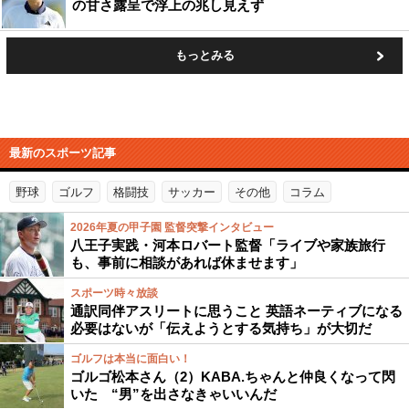
の甘さ露呈で浮上の兆し見えず
もっとみる
最新のスポーツ記事
野球
ゴルフ
格闘技
サッカー
その他
コラム
2026年夏の甲子園 監督突撃インタビュー
八王子実践・河本ロバート監督「ライブや家族旅行
も、事前に相談があれば休ませます」
スポーツ時々放談
通訳同伴アスリートに思うこと 英語ネーティブになる
必要はないが「伝えようとする気持ち」が大切だ
ゴルフは本当に面白い！
ゴルゴ松本さん（2）KABA.ちゃんと仲良くなって閃
いた “男”を出さなきゃいいんだ