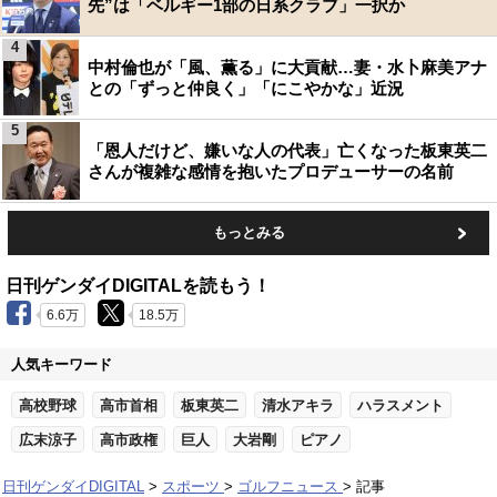
先”は「ベルギー1部の日系クラブ」一択か
4
中村倫也が「風、薫る」に大貢献…妻・水卜麻美アナ
との「ずっと仲良く」「にこやかな」近況
5
「恩人だけど、嫌いな人の代表」亡くなった板東英二
さんが複雑な感情を抱いたプロデューサーの名前
もっとみる
日刊ゲンダイDIGITALを読もう！
6.6万
18.5万
人気キーワード
高校野球
高市首相
板東英二
清水アキラ
ハラスメント
広末涼子
高市政権
巨人
大岩剛
ピアノ
日刊ゲンダイDIGITAL
スポーツ
ゴルフニュース
記事