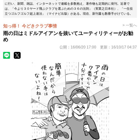
に行い、新聞、雑誌、インターネットで連載を多数抱え、著作物も定期的に発刊。近著で
は、「今より３０ヤード飛ぶクラブを選ぶための３６の法則」（実業之日本社）、「一生役
立つゴルフゴルフ超上達法」（マイナビ出版）がある。現在、新刊書も数冊手がけている。
> 一覧へ
知っ得！ 今どきクラブ事情
雨の日はミドルアイアンを抜いてユーティリティーがお勧
め
公開：
16/06/20 17:00
更新：
16/10/17 04:37