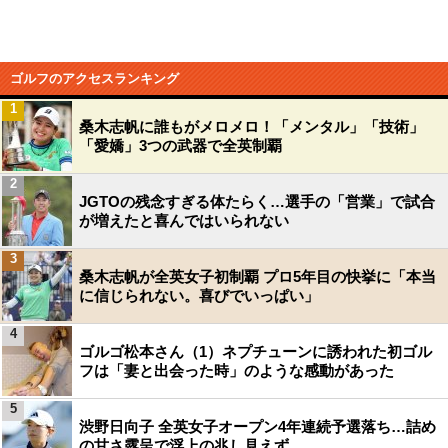
ゴルフのアクセスランキング
1
桑木志帆に誰もがメロメロ！「メンタル」「技術」
「愛嬌」3つの武器で全英制覇
2
JGTOの残念すぎる体たらく…選手の「営業」で試合
が増えたと喜んではいられない
3
桑木志帆が全英女子初制覇 プロ5年目の快挙に「本当
に信じられない。喜びでいっぱい」
4
ゴルゴ松本さん（1）ネプチューンに誘われた初ゴル
フは「妻と出会った時」のような感動があった
5
渋野日向子 全英女子オープン4年連続予選落ち…詰め
の甘さ露呈で浮上の兆し見えず