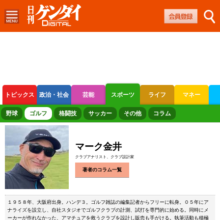
トピックス
政治・社会
芸能
スポーツ
ライフ
マネー
ボートレース
競輪
オートレース
野球
ゴルフ
格闘技
サッカー
その他
コラム
マーク金井
クラブアナリスト、クラブ設計家
著者のコラム一覧
１９５８年、大阪府出身。ハンデ３。ゴルフ雑誌の編集記者からフリーに転身。０５年にア
ナライズを設立し、自社スタジオでゴルフクラブの計測、試打を専門的に始める。同時にメ
ーカーが作れなかった、アマチュアを救うクラブを設計し販売も手がける。執筆活動も積極