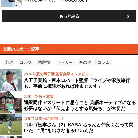
もっとみる
最新のスポーツ記事
野球
ゴルフ
格闘技
サッカー
その他
コラム
2026年夏の甲子園 監督突撃インタビュー
八王子実践・河本ロバート監督「ライブや家族旅行
も、事前に相談があれば休ませます」
スポーツ時々放談
通訳同伴アスリートに思うこと 英語ネーティブになる
必要はないが「伝えようとする気持ち」が大切だ
ゴルフは本当に面白い！
ゴルゴ松本さん（2）KABA.ちゃんと仲良くなって閃
いた “男”を出さなきゃいいんだ