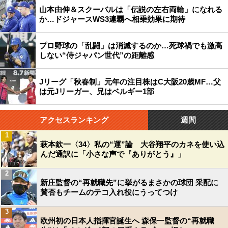
山本由伸＆スクーバルは「伝説の左右両輪」になれる
か…ドジャースWS3連覇へ相乗効果に期待
プロ野球の「乱闘」は消滅するのか…死球禍でも激高
しない“侍ジャパン世代”の距離感
Jリーグ「秋春制」元年の注目株はC大阪20歳MF…父
は元Jリーガー、兄はベルギー1部
アクセスランキング
週間
1
萩本欽一〈34〉私の“運”論 大谷翔平のカネを使い込
んだ通訳に「小さな声で『ありがとう』」
2
新庄監督の“再就職先”に挙がるまさかの球団 采配に
賛否もチームのテコ入れ役にうってつけ
3
欧州初の日本人指揮官誕生へ 森保一監督の“再就職