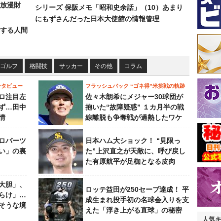
放漫財
シリーズ 保阪メモ「昭和史余話」（10）あまり
にもずさんだった日本大使館の情報管理
する人間
ゴルフ
格闘技
サッカー
その他
コラム
ンタビュー
フラッシュバック “ゴネ得”米挑戦の軌跡
ロ注目左
佐々木朗希にメジャー30球団が
ず…田中
抱いた“故障疑惑” １カ月半の戦
情
線離脱も争奪戦が過熱したワケ
ロバーツ
日本ハム大ショック！ “見限っ
い」の裏
た”上沢直之が天敵に、呼び戻し
た有原航平が足枷となる皮肉
大胆」、
ロッテ益田が250セーブ達成！ 平
らけ」…
成生まれ投手初の名球会入りを支
そうな境
えた「浮き上がる直球」の秘密
人気