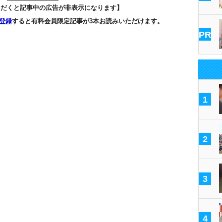
ただくと記事中の広告が非表示になります】
登録
すると有料会員限定記事が3本お読みいただけます。
PR
1
2
3
4