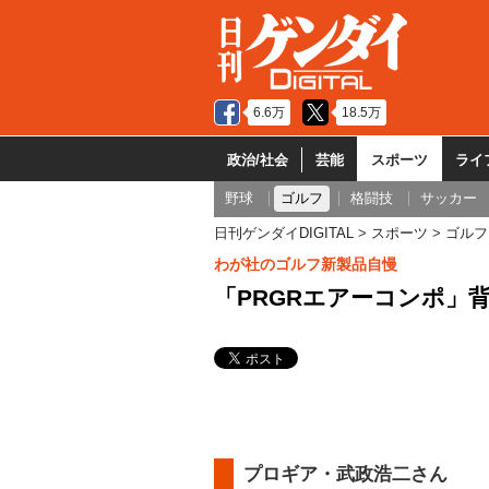
6.6万
18.5万
政治/社会
芸能
スポーツ
ライ
野球
ゴルフ
格闘技
サッカー
日刊ゲンダイDIGITAL
スポーツ
ゴルフ
わが社のゴルフ新製品自慢
「PRGRエアーコンポ」
プロギア・武政浩二さん