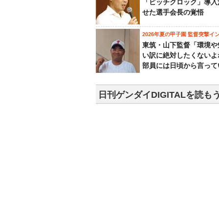
「ピッチクロック」導入
せた選手会長の覚悟
2026年夏の甲子園 監督突撃イ
東筑・山下監督「環境や
い訳に絶対したくないよ
部員には日頃から言って
日刊ゲンダイDIGITALを読も