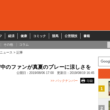
フ
経済
健康
コミック
競馬
公営競技
書籍
その他
コラム
ニュース
記事
背中のファンが真夏のプレーに涼しさを
公開日：
2019/08/06 17:00
更新日：
2019/08/19 16:45
>> バックナンバー
印刷
1
2