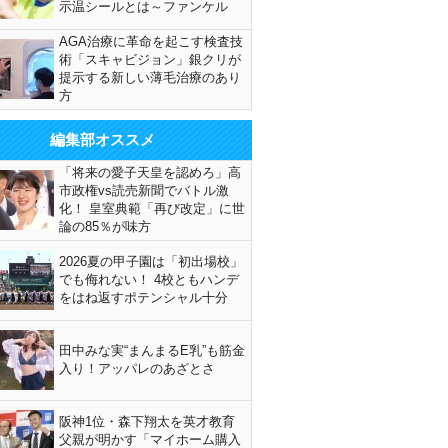
示温シールとは～ファンケル
AGA治療に革命を起こす検査技
術「スキャビジョン」銀クリが
提示する新しい薄毛治療のあり
方
編集部オススメ
「将来の愛子天皇を認めろ」高
市政権vs読売新聞でバトル激
化！ 皇室典範「再び改定」に世
論の85％が味方
2026夏の甲子園は「初出場校」
でも侮れない！ 4校ともハンデ
をはね返すポテンシャル十分
田中みな実“まんまるE乳”も筋金
入り！アッパレのあざとさ
阪神1位・森下翔太を英才教育
父親が明かす「マイホーム購入