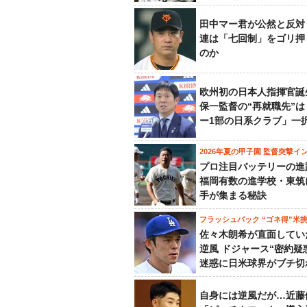
田中マー君が公然と反対
連は「七回制」をゴリ押
のか
欧州初の日本人指揮官誕
保一監督の“再就職先”
ー1部の日系クラブ」一
2026年夏の甲子園 監督突撃イ
プロ注目バッテリーの進
福岡有数の進学校・東筑
手が集まる秘訣
フラッシュバック “ゴネ得”米
佐々木朗希が直面してい
逆風 ドジャース“密約疑
迷惑に日米球界がブチ切
自身には逆風だが…近藤