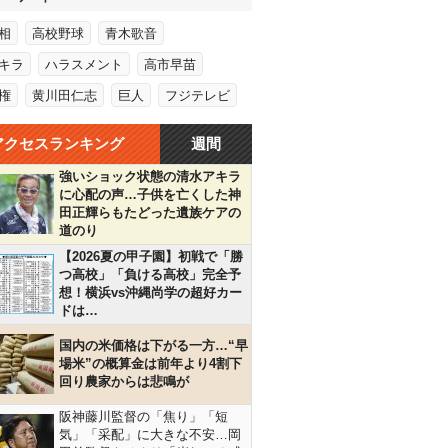
相
高校野球
青木歌音
キラ
ハラスメント
高市早苗
権
黄川田仁志
巨人
フジテレビ
アクセスランキング
週間
強いショック状態の清水アキラ
に心配の声…子供を亡くした神
田正輝らもたどった遺族ケアの
道のり
【2026夏の甲子園】初戦で「勝
つ高校」「負ける高校」完全予
想！横浜vs沖縄尚学の超好カー
ドは…
国内の米価格は下がる一方…“早
場米”の概算金は前年より4割下
回り農家からは悲鳴が
阪神藤川監督の「焦り」「短
気」「采配」に大きな不安…岡