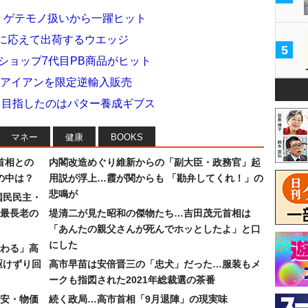
」ゲテモノ扱いから一躍ヒット
望に応えて出荷するウエッジ
5
中古ショップ7代目PB商品がヒット
用のアイアンを限定逆輸入販売
」目指したのはパター養成ギブス
マネー
健康
BOOKS
首相との
内閣改造めぐり維新からの「副大臣・政務官」起
の中は？
用説が浮上…霞が関からも 「勘弁してくれ！」の
悲鳴が
国民民主・
最長老の
堤清二が見た昭和の傑物たち…吉田茂元首相は
「あんたの親父さんが死んでホッとしたよ」と口
にした
わる」高
駆けずり回
高市早苗は安倍晋三の「忠犬」だった…服装もメ
ークも指図された2021年総裁選の茶番
安・物価
続く政局…高市首相「9月退陣」の現実味