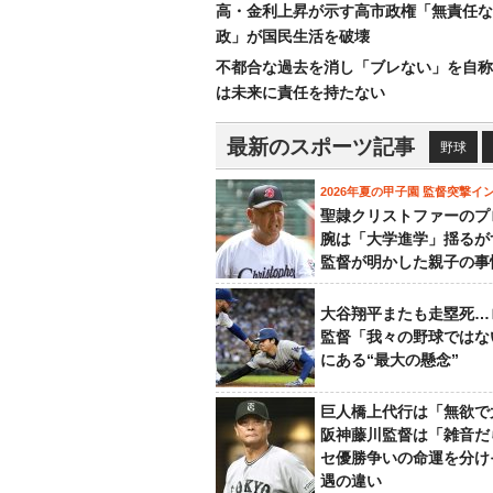
高・金利上昇が示す高市政権「無責任な
政」が国民生活を破壊
不都合な過去を消し「ブレない」を自称
は未来に責任を持たない
最新のスポーツ記事
野球
2026年夏の甲子園 監督突撃イ
聖隷クリストファーのプ
腕は「大学進学」揺るが
監督が明かした親子の事
大谷翔平またも走塁死…
監督「我々の野球ではな
にある“最大の懸念”
巨人橋上代行は「無欲で
阪神藤川監督は「雑音だ
セ優勝争いの命運を分け
遇の違い