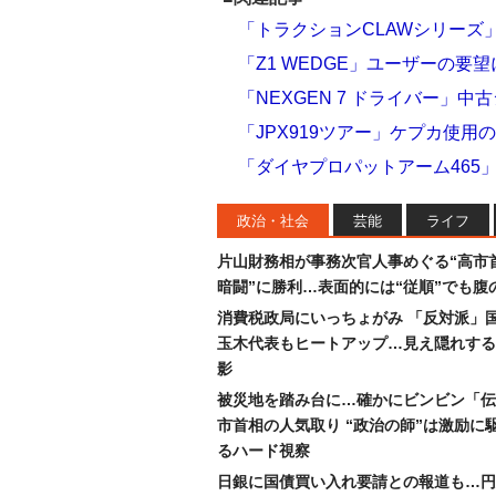
「トラクションCLAWシリーズ
「Z1 WEDGE」ユーザーの要
「NEXGEN 7 ドライバー」
「JPX919ツアー」ケプカ使
「ダイヤプロパットアーム465
政治・社会
芸能
ライフ
片山財務相が事務次官人事めぐる“高市
暗闘”に勝利…表面的には“従順”でも腹
消費税政局にいっちょがみ 「反対派」
玉木代表もヒートアップ…見え隠れする
影
被災地を踏み台に…確かにビンビン「伝
市首相の人気取り “政治の師”は激励に
るハード視察
日銀に国債買い入れ要請との報道も…円