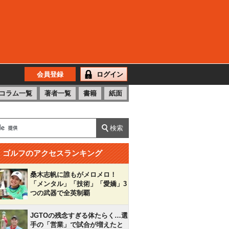
会員登録
ログイン
コラム一覧
著者一覧
書籍
紙面
ゴルフのアクセスランキング
桑木志帆に誰もがメロメロ！
「メンタル」「技術」「愛嬌」3
つの武器で全英制覇
JGTOの残念すぎる体たらく…選
手の「営業」で試合が増えたと