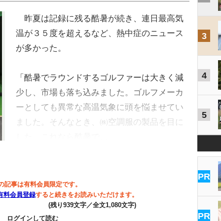
昨夏は記録に残る酷暑が続き、連日最高気
温が３５度を超えるなど、熱中症のニュース
3
が多かった。
4
「酷暑でラウンドするゴルファーは大きく減
少し、市場も落ち込みました。ゴルフメーカ
ーとしても異常な高温気象に頭を悩ませてい
5
ました。そんなとき、㈱空調服の製品を目に
した。これなら酷暑で…
PR
の記事は有料会員限定です。
有料会員登録
すると続きをお読みいただけます。
(残り939文字／全文1,080文字)
PR
ログインして読む