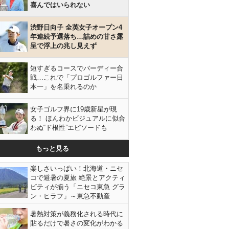
喜んではいられない
渋野日向子 全英女子オープン4
年連続予選落ち…詰めの甘さ露
呈で浮上の兆し見えず
短すぎるコースでバーディー合
戦…これで「プロゴルファー日
本一」を名乗れるのか
女子ゴルフ界に19歳新星が現
る！ ほんわかビジュアルに似合
わぬ“ド根性”エピソードも
もっと見る
楽しさいっぱい！北海道・ニセ
コで避暑の夏旅 絶景とアクティ
ビティが揃う「ニセコ東急 グラ
ン・ヒラフ」～東急不動産
暑熱対策が義務化される時代に
貼るだけで暑さの変化がわかる