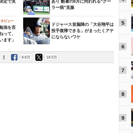
決定で見
あり 酷暑の8月に問われる“クー
ラー病”克服
ンタビュー
5
ドジャース首脳陣の「大谷翔平は
勉強を言
投手復帰できる」がまったくアテ
ねって、
にならないワケ
います」
6
う！
6.6万
18.5万
7
8
9