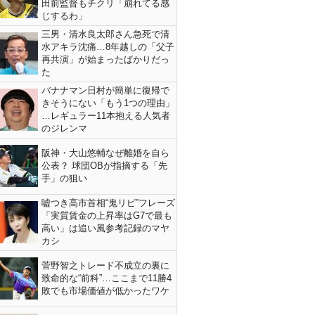
田前監督もチクリ「崩れてる感
じするわ」
三男・清水良太郎さん急死で清
水アキラ沈痛…8年越しの「父子
再共演」が始まったばかりだっ
た
バナナマン日村が簡単に復帰で
きそうにない「もう1つの理由」
…レギュラー11本抱える人気者
のジレンマ
阪神・大山悠輔なぜ離婚を自ら
公表？ 球団OBが指摘する「先
手」の狙い
嘘つき高市首相“鬼リピ”フレーズ
「実質賃金の上昇率はG7で最も
高い」は追い風参考記録のマヤ
カシ
菅野智之トレード不成立の裏に
致命的な“前科”…ここまで11勝4
敗でも市場価値が低かったワケ