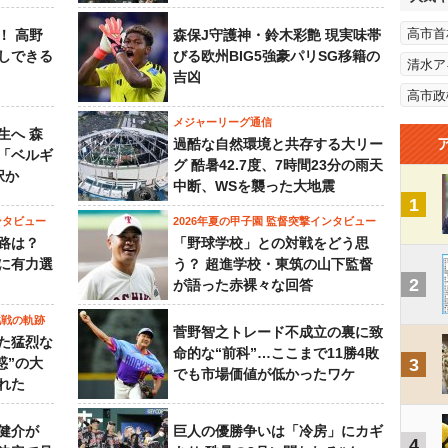
高市首
！ 高野
森保J守護神・鈴木彩艶 現実味帯
しできる
びる欧州BIG5強豪パリSG移籍の
清水ア
吉凶
高市政
メジャーリーグ通信
生へ 森
過酷な自然環境と共存する大リー
は「ベルギ
グ 酷暑42.7度、7時間23分の雨天
択か
中断、WSを襲った大地震
1
ンタビュー
2026年夏の甲子園 監督突撃インタビュー
路は？
「野球学校」との対戦をどう思
に有力選
う？ 超進学校・東筑の山下監督
2
が語った赤裸々な回答
挑戦の軌跡
菅野智之トレード不成立の裏に致
た猛烈な
命的な“前科”…ここまで11勝4敗
惑”の大
3
でも市場価値が低かったワケ
れた
健介が
巨人の優勝争いは「冷房」にカギ
4