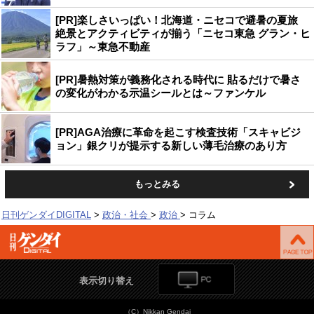
[PR]楽しさいっぱい！北海道・ニセコで避暑の夏旅
絶景とアクティビティが揃う「ニセコ東急 グラン・ヒ
ラフ」～東急不動産
[PR]暑熱対策が義務化される時代に 貼るだけで暑さ
の変化がわかる示温シールとは～ファンケル
[PR]AGA治療に革命を起こす検査技術「スキャビジ
ョン」銀クリが提示する新しい薄毛治療のあり方
もっとみる
日刊ゲンダイDIGITAL
政治・社会
政治
コラム
表示切り替え
（C）Nikkan Gendai