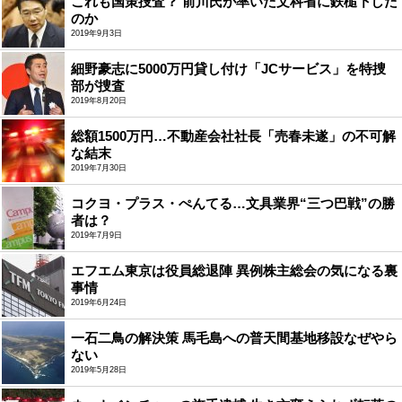
これも国策捜査？ 前川氏が率いた文科省に鉄槌下した
のか
2019年9月3日
細野豪志に5000万円貸し付け「JCサービス」を特捜
部が捜査
2019年8月20日
総額1500万円…不動産会社社長「売春未遂」の不可解
な結末
2019年7月30日
コクヨ・プラス・ぺんてる…文具業界“三つ巴戦”の勝
者は？
2019年7月9日
エフエム東京は役員総退陣 異例株主総会の気になる裏
事情
2019年6月24日
一石二鳥の解決策 馬毛島への普天間基地移設なぜやら
ない
2019年5月28日