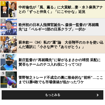
1
中村倫也が「風、薫る」に大貢献…妻・水卜麻美アナ
との「ずっと仲良く」「にこやかな」近況
2
欧州初の日本人指揮官誕生へ 森保一監督の“再就職
先”は「ベルギー1部の日系クラブ」一択か
3
萩本欽一〈34〉私の“運”論 大谷翔平のカネを使い込
んだ通訳に「小さな声で『ありがとう』」
4
新庄監督の“再就職先”に挙がるまさかの球団 采配に
賛否もチームのテコ入れ役にうってつけ
5
菅野智之トレード不成立の裏に致命的な“前科”…ここ
まで11勝4敗でも市場価値が低かったワケ
もっとみる