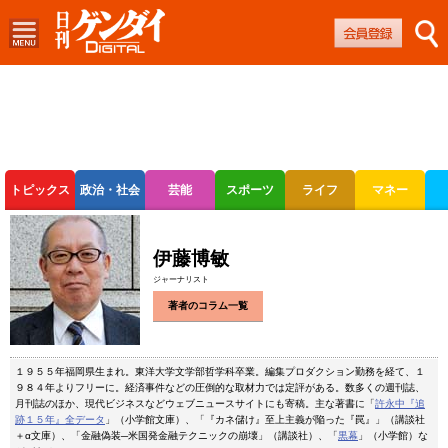
トピックス
政治・社会
芸能
スポーツ
ライフ
マネー
ボートレース
競輪
オートレース
伊藤博敏
ジャーナリスト
著者のコラム一覧
１９５５年福岡県生まれ。東洋大学文学部哲学科卒業。編集プロダクション勤務を経て、１
９８４年よりフリーに。経済事件などの圧倒的な取材力では定評がある。数多くの週刊誌、
月刊誌のほか、現代ビジネスなどウェブニュースサイトにも寄稿。主な著書に「
許永中『追
跡１５年』全データ
」（小学館文庫）、「『カネ儲け』至上主義が陥った『罠』」（講談社
＋α文庫）、「金融偽装─米国発金融テクニックの崩壊」（講談社）、「
黒幕
」（小学館）な