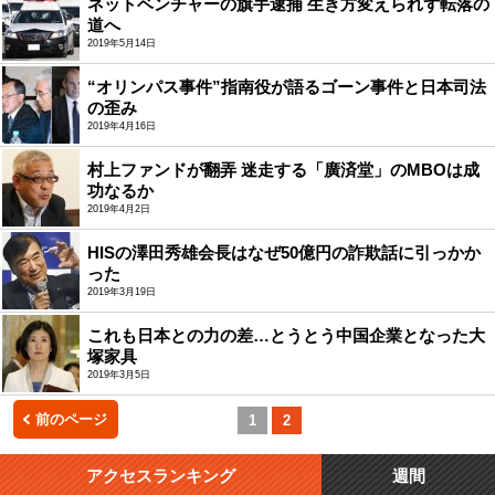
ネットベンチャーの旗手逮捕 生き方変えられず転落の
道へ
2019年5月14日
“オリンパス事件”指南役が語るゴーン事件と日本司法
の歪み
2019年4月16日
村上ファンドが翻弄 迷走する「廣済堂」のMBOは成
功なるか
2019年4月2日
HISの澤田秀雄会長はなぜ50億円の詐欺話に引っかか
った
2019年3月19日
これも日本との力の差…とうとう中国企業となった大
塚家具
2019年3月5日
前のページ
1
2
アクセスランキング
週間