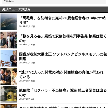
どがある。
経済ニュース深読み
「馬毛島」を防衛省に売却 86歳老経営者の14年の“粘
り腰”
2019年12月10日
「桜を見る会」疑惑で安倍首相を刑事告発 検察は動く
のか
2019年11月26日
国税が税制大綱改正 ソフトバンクビジネスモデルに包
囲網
2019年11月12日
“逃げ”に入った関電の対応 関西検察の真価が問われ
ている
2019年10月22日
龍角散「セクハラ・不当解雇」訴訟 第三者証言は出る
のか
2019年10月1日