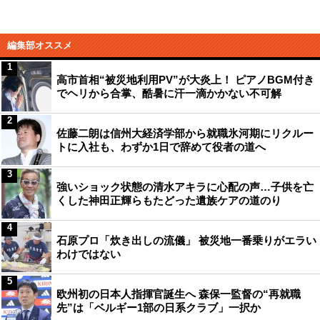
編集部オススメ
1
高市首相“被災地利用PV”が大炎上！ ピアノBGM付き
でヘリから合掌、酷暑に汗一滴かかない不可解
2
佐藤二朗は信州大経済学部から就職氷河期にリクルー
トに入社も、わずか1日で辞めて役者の道へ
3
強いショック状態の清水アキラに心配の声…子供を亡
くした神田正輝らもたどった遺族ケアの道のり
4
石原プロ「炊き出しの流儀」 被災地一番乗りがエラい
わけではない
5
欧州初の日本人指揮官誕生へ 森保一監督の“再就職
先”は「ベルギー1部の日系クラブ」一択か