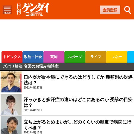
トピックス
政治・社会
芸能
スポーツ
ライフ
マネー
ズバリ解決 名医のお悩み相談室
ボートレース
競輪
オートレース
口内炎が舌や唇にできるのはどうしてか 種類別の対処
法は？
2021年4月27日
汗っかきと多汗症の違いはどこにあるのか 受診の目安
は？
2021年4月20日
立ち上がるとめまいが…どのくらいの頻度で病院に行
くべき？
2021年4月13日