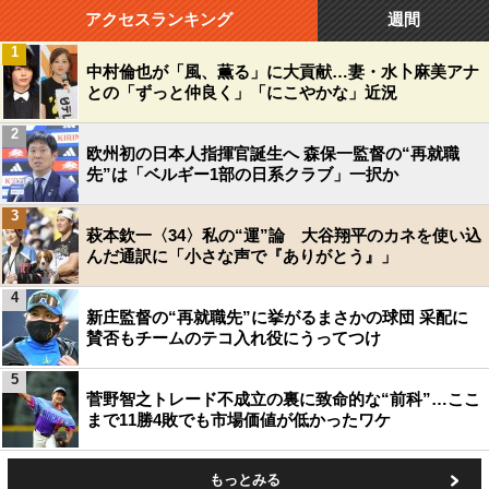
アクセスランキング
週間
1
中村倫也が「風、薫る」に大貢献…妻・水卜麻美アナ
との「ずっと仲良く」「にこやかな」近況
2
欧州初の日本人指揮官誕生へ 森保一監督の“再就職
先”は「ベルギー1部の日系クラブ」一択か
3
萩本欽一〈34〉私の“運”論 大谷翔平のカネを使い込
んだ通訳に「小さな声で『ありがとう』」
4
新庄監督の“再就職先”に挙がるまさかの球団 采配に
賛否もチームのテコ入れ役にうってつけ
5
菅野智之トレード不成立の裏に致命的な“前科”…ここ
まで11勝4敗でも市場価値が低かったワケ
もっとみる