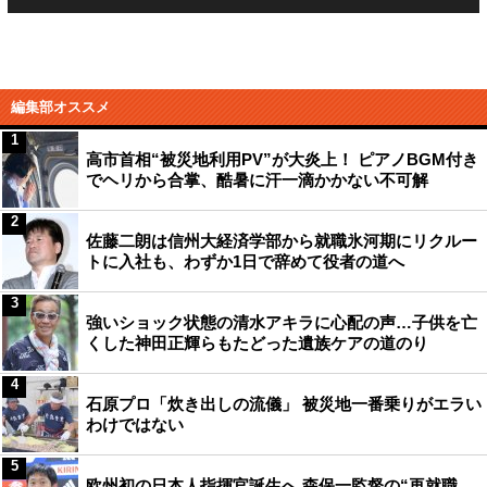
編集部オススメ
1
高市首相“被災地利用PV”が大炎上！ ピアノBGM付き
でヘリから合掌、酷暑に汗一滴かかない不可解
2
佐藤二朗は信州大経済学部から就職氷河期にリクルー
トに入社も、わずか1日で辞めて役者の道へ
3
強いショック状態の清水アキラに心配の声…子供を亡
くした神田正輝らもたどった遺族ケアの道のり
4
石原プロ「炊き出しの流儀」 被災地一番乗りがエラい
わけではない
5
欧州初の日本人指揮官誕生へ 森保一監督の“再就職