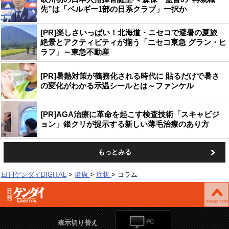
先”は「ベルギー1部の日系クラブ」一択か
[PR]楽しさいっぱい！北海道・ニセコで避暑の夏旅
絶景とアクティビティが揃う「ニセコ東急 グラン・ヒ
ラフ」～東急不動産
[PR]暑熱対策が義務化される時代に 貼るだけで暑さ
の変化がわかる示温シールとは～ファンケル
[PR]AGA治療に革命を起こす検査技術「スキャビジ
ョン」銀クリが提示する新しい薄毛治療のあり方
もっとみる
日刊ゲンダイDIGITAL
健康
症状
コラム
表示切り替え