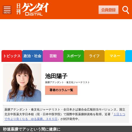
トピックス
政治・社会
芸能
スポーツ
ライフ
マネー
ボートレース
競輪
オートレース
池田陽子
薬膳アテンダント・食文化ジャーナリスト
著者のコラム一覧
薬膳アテンダント・食文化ジャーナリスト・全日本さば連合会広報担当サバジェンヌ。国立
北京中医薬大学日本校（現・日本中医学院）で国際中医薬膳師資格を取得。近著「
１日１つ
で今より良くなる ゆる薬膳。３６５日
」が好評発売中。
秒速薬膳でアッという間に健康に