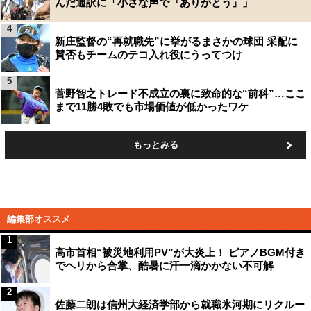
んだ通訳に「小さな声で『ありがとう』」
4
新庄監督の“再就職先”に挙がるまさかの球団 采配に
賛否もチームのテコ入れ役にうってつけ
5
菅野智之トレード不成立の裏に致命的な“前科”…ここ
まで11勝4敗でも市場価値が低かったワケ
もっとみる
編集部オススメ
1
高市首相“被災地利用PV”が大炎上！ ピアノBGM付き
でヘリから合掌、酷暑に汗一滴かかない不可解
2
佐藤二朗は信州大経済学部から就職氷河期にリクルー