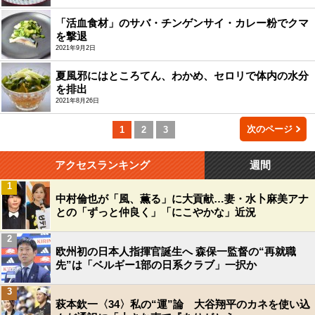
「活血食材」のサバ・チンゲンサイ・カレー粉でクマ
を撃退
2021年9月2日
夏風邪にはところてん、わかめ、セロリで体内の水分
を排出
2021年8月26日
次のページ
1
2
3
アクセスランキング
週間
1
中村倫也が「風、薫る」に大貢献…妻・水卜麻美アナ
との「ずっと仲良く」「にこやかな」近況
2
欧州初の日本人指揮官誕生へ 森保一監督の“再就職
先”は「ベルギー1部の日系クラブ」一択か
3
萩本欽一〈34〉私の“運”論 大谷翔平のカネを使い込