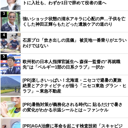
トに入社も、わずか1日で辞めて役者の道へ
3
強いショック状態の清水アキラに心配の声…子供を亡
くした神田正輝らもたどった遺族ケアの道のり
4
石原プロ「炊き出しの流儀」 被災地一番乗りがエラい
わけではない
5
欧州初の日本人指揮官誕生へ 森保一監督の“再就職
先”は「ベルギー1部の日系クラブ」一択か
[PR]楽しさいっぱい！北海道・ニセコで避暑の夏旅
絶景とアクティビティが揃う「ニセコ東急 グラン・ヒ
ラフ」～東急不動産
[PR]暑熱対策が義務化される時代に 貼るだけで暑さ
の変化がわかる示温シールとは～ファンケル
[PR]AGA治療に革命を起こす検査技術「スキャビジ