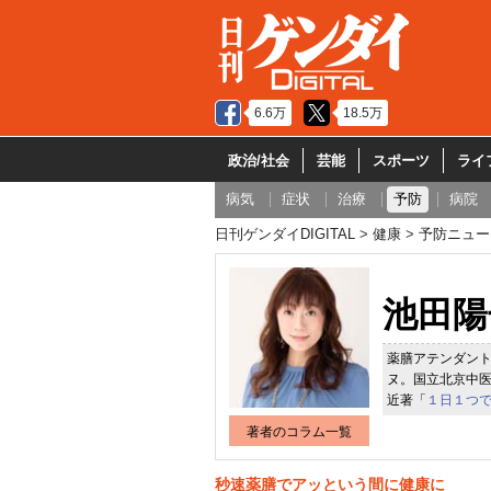
6.6万
18.5万
政治/社会
芸能
スポーツ
ライ
病気
症状
治療
予防
病院
日刊ゲンダイDIGITAL
健康
予防ニュー
池田陽
薬膳アテンダン
ヌ。国立北京中
近著「
１日１つ
著者のコラム一覧
秒速薬膳でアッという間に健康に