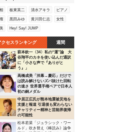
相
板東英二
清水アキラ
ピアノ
権
黒田みゆ
黄川田仁志
女性
美
Hey! Say! JUMP
アクセスランキング
週間
萩本欽一〈34〉私の“運”論 大
谷翔平のカネを使い込んだ通訳
に「小さな声で『ありがと
う』」
高橋成美「渋幕→慶応」だけで
は読み解けないズバ抜けた回転
の速さ 世界選手権ペアで日本人
初の銅メダル
中居正広氏が熊本地震被災地を
支援と報道 引退後も変わらない
チャリティー精神と芸能界復帰
の可能性
松本若菜「ジュラシック・ワー
ルド」吹き替え《棒読み》論争