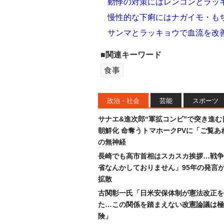
動悸の対策にはレンコンとラッ
慢性的な下痢にはナガイモ・も
サンマとラッキョウで血流を改
■関連キーワード
食事
政治・社会
芸能
スポーツ
サナエ&進次郎“軍拡コンビ”で突き進む
朝鮮化 命奪うトマホークPVに「ご覧あ
の無神経
長崎でも高市首相はスカスカ挨拶…戦争
省なんかしておりません」95年の発言が
拡散
古関彰一氏「日米安保体制が憲法改正を
た…この関係を踏まえない改憲論議は極
険」