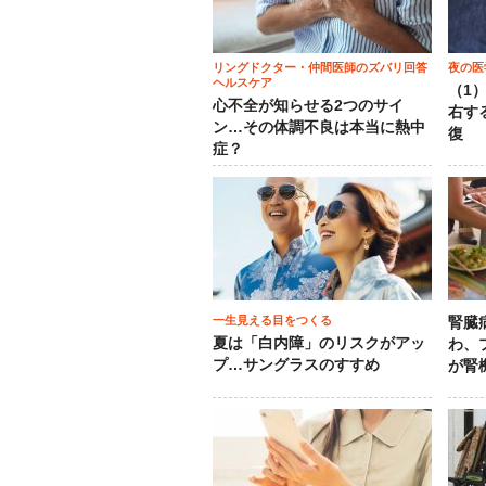
リングドクター・仲間医師のズバリ回答
夜の医
ヘルスケア
（1
心不全が知らせる2つのサイ
右す
ン…その体調不良は本当に熱中
復
症？
一生見える目をつくる
腎臓
夏は「白内障」のリスクがアッ
わ、
プ…サングラスのすすめ
が腎