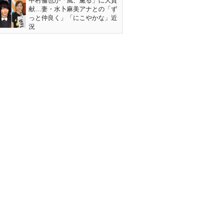
中村倫也が「風、薫る」に大貢
献…妻・水卜麻美アナとの「ず
っと仲良く」「にこやかな」近
況