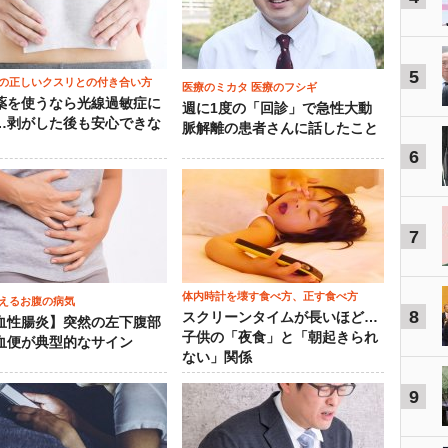
5
の正しいクスリとの付き合い方
医療のミカタ 医療のフシギ
薬を使うなら光線過敏症に
週に1度の「回診」で急性大動
…剥がした後も安心できな
脈解離の患者さんに話したこと
6
7
体内時計を壊す食べ方、正す食べ方
えるお腹の病気
8
スクリーンタイムが長いほど…
血性腸炎】突然の左下腹部
子供の「夜食」と「朝起きられ
血便が典型的なサイン
ない」関係
9