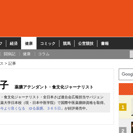
フ
経済
健康
コミック
競馬
公営競技
書籍
闘病記
健康
コラム
ス
記事
子
薬膳アテンダント・食文化ジャーナリスト
ト・食文化ジャーナリスト・全日本さば連合会広報担当サバジェン
医薬大学日本校（現・日本中医学院）で国際中医薬膳師資格を取得。
1
で今より良くなる ゆる薬膳。３６５日
」が好評発売中。
2