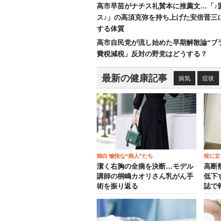
高市早苗がナチス礼賛本に推薦文…「♪
ス♪」の高須克弥を持ち上げた安倍晋三
する体質
高市自民党が流し始めた早期解散論“ブラ
費税減税」反対の野党はどうする？
最新の健康記事
病気
症状
独白 愉快な“病人”たち
役に立
潔く右胸の全摘を決断…モデル
高断
講師の桐嶋カオリさん乳がん手
低下
術を振り返る
誌で