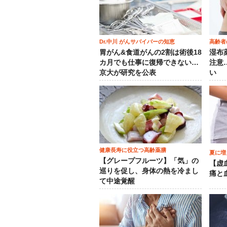
Dr.中川 がんサバイバーの知恵
高齢者
胃がん&食道がんの2割は術後18
湿布
カ月でも仕事に復帰できない…
注意
京大が研究を公表
い
健康長寿に役立つ高齢薬膳
夏に増
【グレープフルーツ】「気」の
【虚
巡りを促し、身体の熱を冷まし
痛と
て中途覚醒