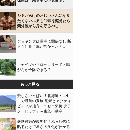
理由は「菜食中心の食習慣」
シミだらけのおじいさんになり
たくない…男も40歳を超えたら
紫外線から身を守るべし
ジョギングは長寿に関係なし 断
トツに死亡率が低かったのは…
キャベツやブロッコリーで大腸
がんが予防できる？
もっと見る
楽しさいっぱい！北海道・ニセ
コで避暑の夏旅 絶景とアクティ
ビティが揃う「ニセコ東急 グラ
ン・ヒラフ」～東急不動産
暑熱対策が義務化される時代に
貼るだけで暑さの変化がわかる