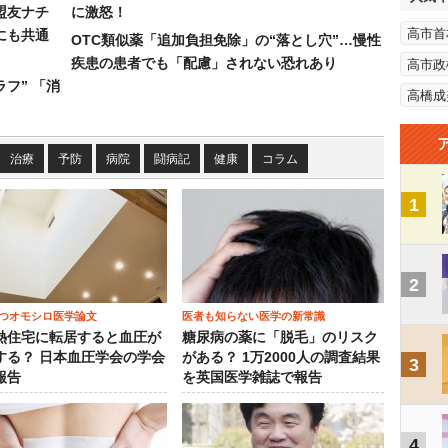
盟友ナチ
に激怒！
高市首
にも共通
OTC類似薬「追加負担免除」の“落とし穴”…慢性
疾患の患者でも「配慮」されない恐れあり
高市政
フ” 「消
高橋成
治療
予防
病院
闘病記
健康
コラム
1
2
つオモシロ医学論文
医者も知らない医学の新常識
熱住宅に転居すると血圧が
糖尿病の薬に「脱毛」のリスク
する？ 日本血圧学会の学会
がある？ 1万2000人の調査結果
3
報告
を英国医学雑誌で報告
4