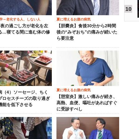
10
学～老化する人、しない人
夏に増えるお腹の病気
）夜の過ごし方が老化を左
【胆嚢炎】食後30分から2時間
る…寝てる間に進む体の修
後の“みぞおち”の痛みが続いた
ら要注意
夏に増えるお腹の病気
病（4）ソーセージ、ちく
【憩室炎】激しい痛みが続き、
プロセスチーズの取り過ぎ
高熱、血便、嘔吐があればすぐ
機能を低下させる
に受診すべし