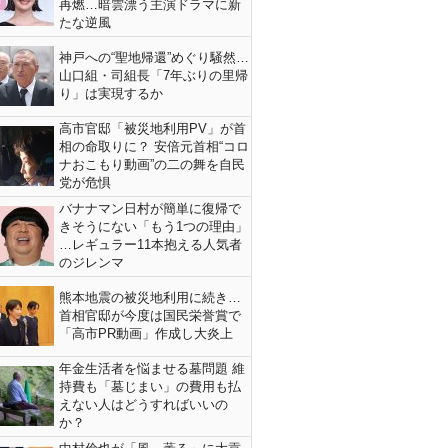
再燃…暗雲漂う主演ドラマに新
たな逆風
神戸への“聖地帰還”めぐり騒然…
山口組・司組長「7年ぶりの里帰
り」は実現するか
高市官邸「被災地利用PV」が首
相の命取りに？ 安倍元首相“コロ
ナおこもり動画”の二の舞を自民
党が危惧
バナナマン日村が簡単に復帰で
きそうにない「もう1つの理由」
…レギュラー11本抱える人気者
のジレンマ
熊本地震の被災地利用に続き…
首相官邸が今度は国民栄誉賞で
「高市PR動画」作成し大炎上
年金生活者を悩ませる墓問題 維
持費も「墓じまい」の費用も払
えない人はどうすればいいの
か？