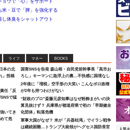
キョウで「心」をサポート
ち米・豆で「脾」を強化する
善し体臭をシャットアウト
ライフ
マネー
BOOKS
日本の北
国害SNSを告発 森山裕・自民党前幹事長「高市お
れ」投稿
ろし」キーマンに急浮上の裏…不快感に国境なし
2年後に「増税」空手形の大笑い こんなボロ政権
責任「反
が2年も持つわけがない
SNSで猛
“財政のプロ”斎藤元彦知事はなぜ粉飾まがいの決
算見抜けず？ 兵庫県が都道府県で初の「早期健全
強いてき
化団体」転落危機
めて危
軍事大国がなぜ？ 米が「兵器枯渇」でイラン戦争
は継続困難…トランプ大統領がヘグセス国防長官
人気