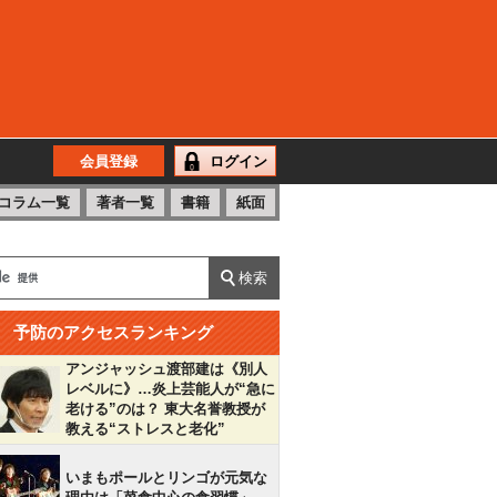
会員登録
ログイン
コラム一覧
著者一覧
書籍
紙面
予防のアクセスランキング
アンジャッシュ渡部建は《別人
レベルに》…炎上芸能人が“急に
老ける”のは？ 東大名誉教授が
教える“ストレスと老化”
いまもポールとリンゴが元気な