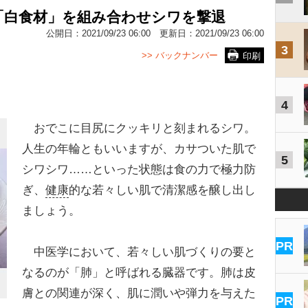
「白食材」を組み合わせシワを撃退
公開日：
2021/09/23 06:00
更新日：
2021/09/23 06:00
3
>> バックナンバー
印刷
4
おでこに目尻にクッキリと刻まれるシワ。
人生の年輪ともいいますが、カサついた肌で
5
シワシワ……といった状態は食の力で極力防
ぎ、
健康
的な若々しい肌で清潔感を醸し出し
ましょう。
PR
中医学において、若々しい肌づくりの要と
なるのが「肺」と呼ばれる臓器です。肺は皮
膚との関連が深く、肌に潤いや弾力を与えた
PR