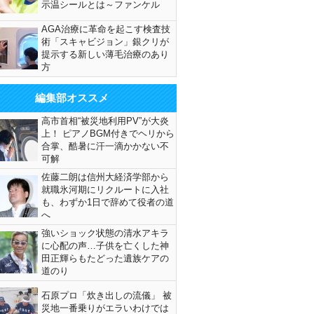
示温シールとは～ファンケル
AGA治療に革命を起こす検査技
術「スキャビジョン」銀クリが
提示する新しい薄毛治療のあり
方
編集部オススメ
高市首相“被災地利用PV”が大炎
上！ ピアノBGM付きでヘリから
合掌、酷暑に汗一滴かかない不
可解
佐藤二朗は信州大経済学部から
就職氷河期にリクルートに入社
も、わずか1日で辞めて役者の道
へ
強いショック状態の清水アキラ
に心配の声…子供を亡くした神
田正輝らもたどった遺族ケアの
道のり
石原プロ「炊き出しの流儀」 被
災地一番乗りがエラいわけでは