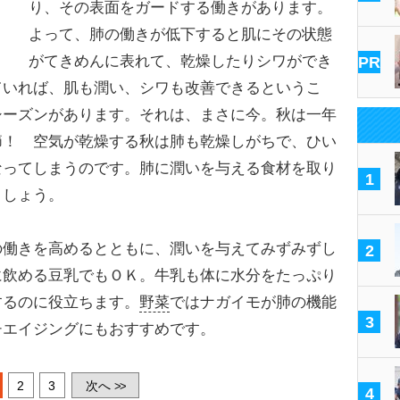
り、その表面をガードする働きがあります。
よって、肺の働きが低下すると肌にその状態
がてきめんに表れて、乾燥したりシワができ
PR
ていれば、肌も潤い、シワも改善できるというこ
シーズンがあります。それは、まさに今。秋は一年
節！ 空気が乾燥する秋は肺も乾燥しがちで、ひい
なってしまうのです。肺に潤いを与える食材を取り
1
ましょう。
働きを高めるとともに、潤いを与えてみずみずし
2
に飲める豆乳でもＯＫ。牛乳も体に水分をたっぷり
するのに役立ちます。
野菜
ではナガイモが肺の機能
3
チエイジングにもおすすめです。
2
3
次へ
>>
4