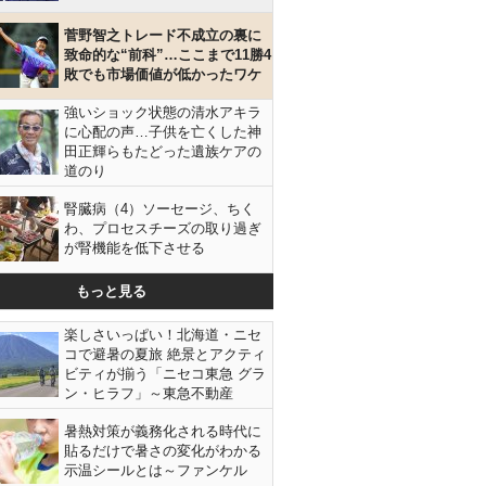
菅野智之トレード不成立の裏に
致命的な“前科”…ここまで11勝4
敗でも市場価値が低かったワケ
強いショック状態の清水アキラ
に心配の声…子供を亡くした神
田正輝らもたどった遺族ケアの
道のり
腎臓病（4）ソーセージ、ちく
わ、プロセスチーズの取り過ぎ
が腎機能を低下させる
もっと見る
楽しさいっぱい！北海道・ニセ
コで避暑の夏旅 絶景とアクティ
ビティが揃う「ニセコ東急 グラ
ン・ヒラフ」～東急不動産
暑熱対策が義務化される時代に
貼るだけで暑さの変化がわかる
示温シールとは～ファンケル