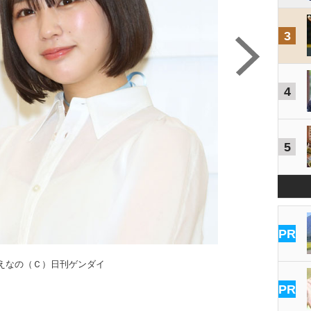
3
4
5
PR
えなの（Ｃ）日刊ゲンダイ
PR