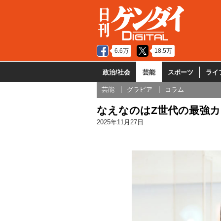
6.6万
18.5万
政治/社会
芸能
スポーツ
ライ
芸能
グラビア
コラム
なえなのはZ世代の最強カ
2025年11月27日