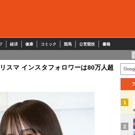
フ
経済
健康
コミック
競馬
公営競技
書籍
リスマ インスタフォロワーは80万人超
1
2