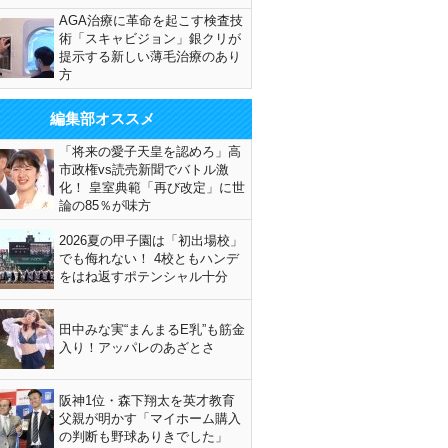
AGA治療に革命を起こす検査技
術「スキャビジョン」銀クリが
提示する新しい薄毛治療のあり
方
編集部オススメ
「将来の愛子天皇を認めろ」高
市政権vs読売新聞でバトル激
化！ 皇室典範「再び改定」に世
論の85％が味方
2026夏の甲子園は「初出場校」
でも侮れない！ 4校ともハンデ
をはね返すポテンシャル十分
田中みな実“まんまるE乳”も筋金
入り！アッパレのあざとさ
阪神1位・森下翔太を英才教育
父親が明かす「マイホーム購入
の判断も野球ありきでした」