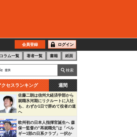
会員登録
ログイン
コラム一覧
著者一覧
書籍
紙面
アクセスランキング
週間
佐藤二朗は信州大経済学部から
就職氷河期にリクルートに入社
も、わずか1日で辞めて役者の道
へ
欧州初の日本人指揮官誕生へ 森
保一監督の“再就職先”は「ベル
ギー1部の日系クラブ」一択か