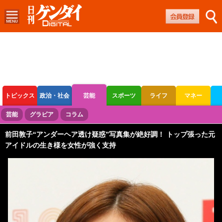
トピックス
政治・社会
芸能
スポーツ
ライフ
マネー
ボートレース
競輪
オートレース
芸能
グラビア
コラム
前田敦子“アンダーヘア透け疑惑”写真集が絶好調！ トップ張った元
アイドルの生き様を女性が強く支持