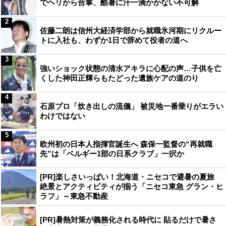
でヘリから合掌、酷暑に汗一滴かかない不可解
2
佐藤二朗は信州大経済学部から就職氷河期にリクルー
トに入社も、わずか1日で辞めて役者の道へ
3
強いショック状態の清水アキラに心配の声…子供を亡
くした神田正輝らもたどった遺族ケアの道のり
4
石原プロ「炊き出しの流儀」 被災地一番乗りがエラい
わけではない
5
欧州初の日本人指揮官誕生へ 森保一監督の“再就職
先”は「ベルギー1部の日系クラブ」一択か
[PR]楽しさいっぱい！北海道・ニセコで避暑の夏旅
絶景とアクティビティが揃う「ニセコ東急 グラン・ヒ
ラフ」～東急不動産
[PR]暑熱対策が義務化される時代に 貼るだけで暑さ