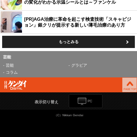
の変化がわかる示温シールとは～ファンケル
[PR]AGA治療に革命を起こす検査技術「スキャビジ
ョン」銀クリが提示する新しい薄毛治療のあり方
もっとみる
芸能
芸能
グラビア
コラム
表示切り替え
（C）Nikkan Gendai