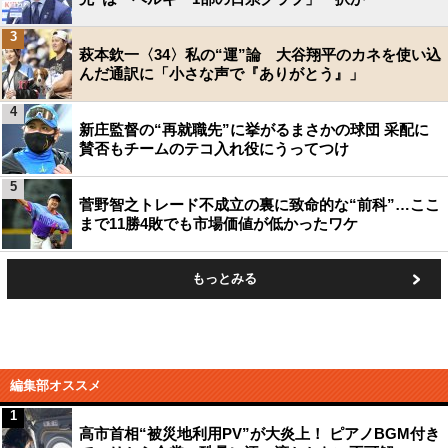
3
萩本欽一〈34〉私の“運”論 大谷翔平のカネを使い込
んだ通訳に「小さな声で『ありがとう』」
4
新庄監督の“再就職先”に挙がるまさかの球団 采配に
賛否もチームのテコ入れ役にうってつけ
5
菅野智之トレード不成立の裏に致命的な“前科”…ここ
まで11勝4敗でも市場価値が低かったワケ
もっとみる
編集部オススメ
1
高市首相“被災地利用PV”が大炎上！ ピアノBGM付き