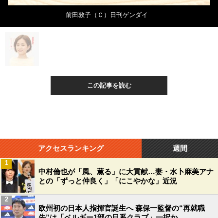
前田敦子（Ｃ）日刊ゲンダイ
この記事を読む
アクセスランキング
週間
1
中村倫也が「風、薫る」に大貢献…妻・水卜麻美アナ
との「ずっと仲良く」「にこやかな」近況
2
欧州初の日本人指揮官誕生へ 森保一監督の“再就職
先”は「ベルギー1部の日系クラブ」一択か