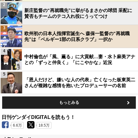
2
新庄監督の“再就職先”に挙がるまさかの球団 采配に
賛否もチームのテコ入れ役にうってつけ
3
欧州初の日本人指揮官誕生へ 森保一監督の“再就職
先”は「ベルギー1部の日系クラブ」一択か
4
中村倫也が「風、薫る」に大貢献…妻・水卜麻美アナ
との「ずっと仲良く」「にこやかな」近況
5
「恩人だけど、嫌いな人の代表」亡くなった板東英二
さんが複雑な感情を抱いたプロデューサーの名前
もっとみる
日刊ゲンダイDIGITALを読もう！
6.6万
18.5万