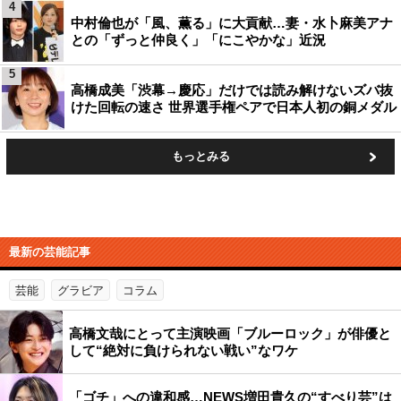
4
中村倫也が「風、薫る」に大貢献…妻・水卜麻美アナ
との「ずっと仲良く」「にこやかな」近況
5
高橋成美「渋幕→慶応」だけでは読み解けないズバ抜
けた回転の速さ 世界選手権ペアで日本人初の銅メダル
もっとみる
最新の芸能記事
芸能
グラビア
コラム
高橋文哉にとって主演映画「ブルーロック」が俳優と
して“絶対に負けられない戦い”なワケ
「ゴチ」への違和感…NEWS増田貴久の“すべり芸”は