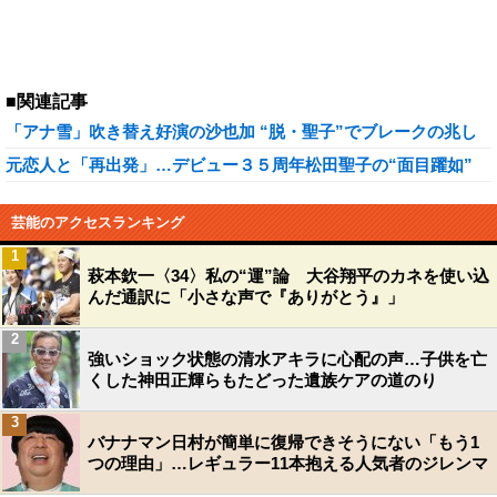
■関連記事
「アナ雪」吹き替え好演の沙也加 “脱・聖子”でブレークの兆し
元恋人と「再出発」…デビュー３５周年松田聖子の“面目躍如”
芸能のアクセスランキング
1
萩本欽一〈34〉私の“運”論 大谷翔平のカネを使い込
んだ通訳に「小さな声で『ありがとう』」
2
強いショック状態の清水アキラに心配の声…子供を亡
くした神田正輝らもたどった遺族ケアの道のり
3
バナナマン日村が簡単に復帰できそうにない「もう1
つの理由」…レギュラー11本抱える人気者のジレンマ