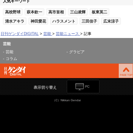
人気キーワード
高校野球
萩本欽一
高市首相
三山凌輝
板東英二
清水アキラ
神田愛花
ハラスメント
三田佳子
広末涼子
日刊ゲンダイDIGITAL
芸能
芸能ニュース
記事
芸能
芸能
グラビア
コラム
表示切り替え
（C）Nikkan Gendai