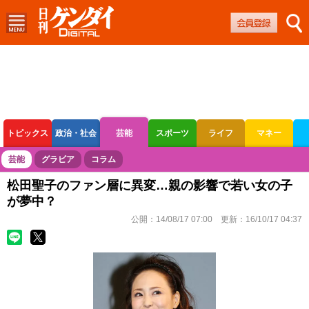
トピックス
政治・社会
芸能
スポーツ
ライフ
マネー
ボートレース
競輪
オートレース
芸能
グラビア
コラム
松田聖子のファン層に異変…親の影響で若い女の子
が夢中？
公開：
14/08/17 07:00
更新：
16/10/17 04:37