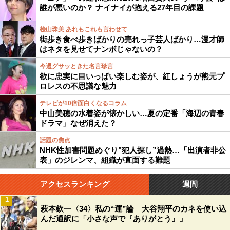
誰が悪いのか？ ナイナイが抱える27年目の課題
桧山珠美 あれもこれも言わせて
街歩き食べ歩きばかりの売れっ子芸人ばかり…漫才師
はネタを見せてナンボじゃないの？
今週グサッときた名言珍言
欲に忠実に目いっぱい楽しむ姿が、紅しょうが熊元プ
ロレスの不思議な魅力
テレビが10倍面白くなるコラム
中山美穂の水着姿が懐かしい…夏の定番「海辺の青春
ドラマ」なぜ消えた？
話題の焦点
NHK性加害問題めぐり"犯人探し”過熱…「出演者非公
表」のジレンマ、組織が直面する難題
アクセスランキング
週間
1
萩本欽一〈34〉私の“運”論 大谷翔平のカネを使い込
んだ通訳に「小さな声で『ありがとう』」