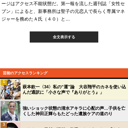
ージはアクセス不能状態だ。第一報を流した週刊誌「女性セ
ブン」によると、新事務所は聖子の元恋人で長らく専属マネ
ジャーを務めたＡ氏（４０）と…
全文表示する
芸能のアクセスランキング
1
萩本欽一〈34〉私の“運”論 大谷翔平のカネを使い込
んだ通訳に「小さな声で『ありがとう』」
2
強いショック状態の清水アキラに心配の声…子供を亡
くした神田正輝らもたどった遺族ケアの道のり
3