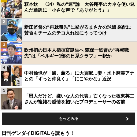
萩本欽一〈34〉私の“運”論 大谷翔平のカネを使い込
んだ通訳に「小さな声で『ありがとう』」
2
新庄監督の“再就職先”に挙がるまさかの球団 采配に
賛否もチームのテコ入れ役にうってつけ
3
欧州初の日本人指揮官誕生へ 森保一監督の“再就職
先”は「ベルギー1部の日系クラブ」一択か
4
中村倫也が「風、薫る」に大貢献…妻・水卜麻美アナ
との「ずっと仲良く」「にこやかな」近況
5
「恩人だけど、嫌いな人の代表」亡くなった板東英二
さんが複雑な感情を抱いたプロデューサーの名前
もっとみる
日刊ゲンダイDIGITALを読もう！