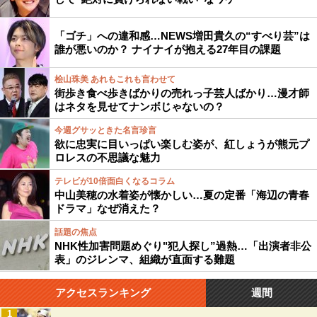
「ゴチ」への違和感…NEWS増田貴久の“すべり芸”は
誰が悪いのか？ ナイナイが抱える27年目の課題
桧山珠美 あれもこれも言わせて
街歩き食べ歩きばかりの売れっ子芸人ばかり…漫才師
はネタを見せてナンボじゃないの？
今週グサッときた名言珍言
欲に忠実に目いっぱい楽しむ姿が、紅しょうが熊元プ
ロレスの不思議な魅力
テレビが10倍面白くなるコラム
中山美穂の水着姿が懐かしい…夏の定番「海辺の青春
ドラマ」なぜ消えた？
話題の焦点
NHK性加害問題めぐり"犯人探し”過熱…「出演者非公
表」のジレンマ、組織が直面する難題
アクセスランキング
週間
1