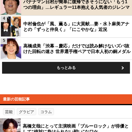
バナナマン日村が簡単に復帰できそうにない「もう1
つの理由」…レギュラー11本抱える人気者のジレンマ
4
中村倫也が「風、薫る」に大貢献…妻・水卜麻美アナ
との「ずっと仲良く」「にこやかな」近況
5
高橋成美「渋幕→慶応」だけでは読み解けないズバ抜
けた回転の速さ 世界選手権ペアで日本人初の銅メダル
もっとみる
最新の芸能記事
芸能
グラビア
コラム
高橋文哉にとって主演映画「ブルーロック」が俳優と
して“絶対に負けられない戦い”なワケ