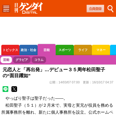
トピックス
政治・社会
芸能
スポーツ
ライフ
マネー
ボートレース
競輪
オートレース
芸能
グラビア
コラム
元恋人と「再出発」…デビュー３５周年松田聖子
の“面目躍如”
公開：
14/03/07 07:00
更新：
16/10/17 04:37
やっぱり聖子は聖子だった――。
松田聖子（５１）が２月末で、実母と実兄が役員を務める
所属事務所を離れ、新たに個人事務所を設立。公式ホームペ