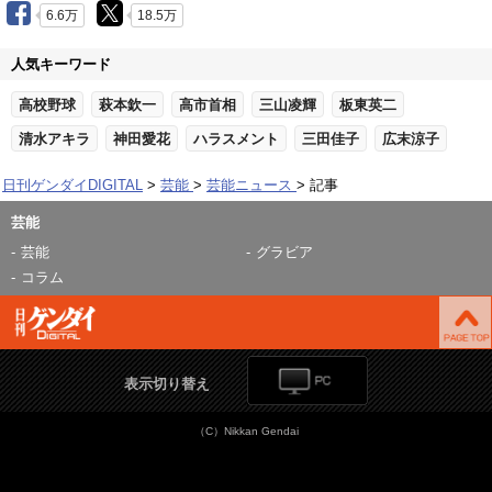
6.6万
18.5万
人気キーワード
高校野球
萩本欽一
高市首相
三山凌輝
板東英二
清水アキラ
神田愛花
ハラスメント
三田佳子
広末涼子
日刊ゲンダイDIGITAL
芸能
芸能ニュース
記事
芸能
芸能
グラビア
コラム
表示切り替え
（C）Nikkan Gendai