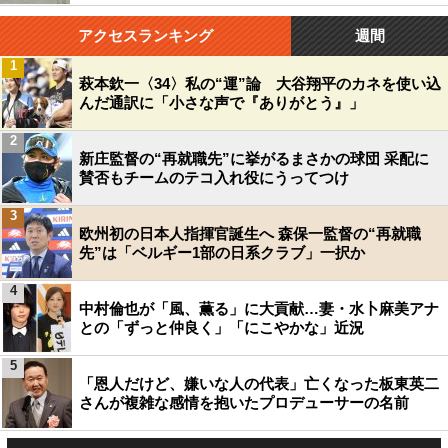
アクセスランキング
週間
1
萩本欽一〈34〉私の“運”論 大谷翔平のカネを使い込
んだ通訳に「小さな声で『ありがとう』」
2
新庄監督の“再就職先”に挙がるまさかの球団 采配に
賛否もチームのテコ入れ役にうってつけ
3
欧州初の日本人指揮官誕生へ 森保一監督の“再就職
先”は「ベルギー1部の日系クラブ」一択か
4
中村倫也が「風、薫る」に大貢献…妻・水卜麻美アナ
との「ずっと仲良く」「にこやかな」近況
5
「恩人だけど、嫌いな人の代表」亡くなった板東英二
さんが複雑な感情を抱いたプロデューサーの名前