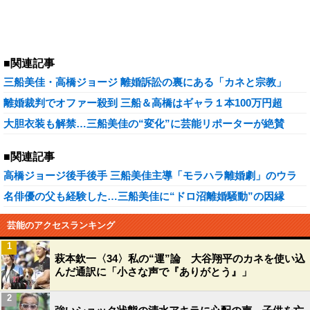
■関連記事
三船美佳・高橋ジョージ 離婚訴訟の裏にある「カネと宗教」
離婚裁判でオファー殺到 三船＆高橋はギャラ１本100万円超
大胆衣装も解禁…三船美佳の“変化”に芸能リポーターが絶賛
■関連記事
高橋ジョージ後手後手 三船美佳主導「モラハラ離婚劇」のウラ
名俳優の父も経験した…三船美佳に“ドロ沼離婚騒動”の因縁
芸能のアクセスランキング
1
萩本欽一〈34〉私の“運”論 大谷翔平のカネを使い込
んだ通訳に「小さな声で『ありがとう』」
2