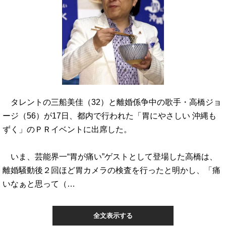
タレントの三船美佳（32）と離婚係争中の歌手・高橋ジョ
ージ（56）が17日、都内で行われた「胃にやさしい 沖縄も
ずく」のＰＲイベントに出席した。
いま、芸能界一“胃が痛い”ゲストとして登場した高橋は、
離婚騒動後２回ほど胃カメラの検査を行ったと明かし、「痛
いなぁと思って（…
全文表示する