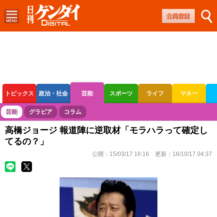
トピックス
政治・社会
芸能
スポーツ
ライフ
マネー
ボートレース
競輪
オートレース
芸能
グラビア
コラム
高橋ジョージ 報道陣に逆取材「モラハラって確定し
てるの？」
公開：
15/03/17 16:16
更新：
16/10/17 04:37