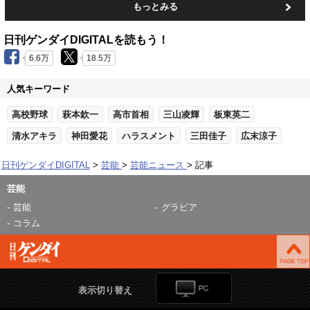
もっとみる
日刊ゲンダイDIGITALを読もう！
6.6万
18.5万
人気キーワード
高校野球
萩本欽一
高市首相
三山凌輝
板東英二
清水アキラ
神田愛花
ハラスメント
三田佳子
広末涼子
日刊ゲンダイDIGITAL
芸能
芸能ニュース
記事
芸能
芸能
グラビア
コラム
表示切り替え