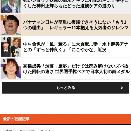
強いショック状態の清水アキラに心配の声…子供を亡
くした神田正輝らもたどった遺族ケアの道のり
3
バナナマン日村が簡単に復帰できそうにない「もう1
つの理由」…レギュラー11本抱える人気者のジレンマ
4
中村倫也が「風、薫る」に大貢献…妻・水卜麻美アナ
との「ずっと仲良く」「にこやかな」近況
5
高橋成美「渋幕→慶応」だけでは読み解けないズバ抜
けた回転の速さ 世界選手権ペアで日本人初の銅メダル
もっとみる
最新の芸能記事