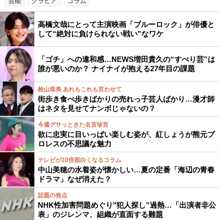
芸能
グラビア
コラム
高橋文哉にとって主演映画「ブルーロック」が俳優と
して“絶対に負けられない戦い”なワケ
「ゴチ」への違和感…NEWS増田貴久の“すべり芸”は
誰が悪いのか？ ナイナイが抱える27年目の課題
桧山珠美 あれもこれも言わせて
街歩き食べ歩きばかりの売れっ子芸人ばかり…漫才師
はネタを見せてナンボじゃないの？
今週グサッときた名言珍言
欲に忠実に目いっぱい楽しむ姿が、紅しょうが熊元プ
ロレスの不思議な魅力
テレビが10倍面白くなるコラム
中山美穂の水着姿が懐かしい…夏の定番「海辺の青春
ドラマ」なぜ消えた？
話題の焦点
NHK性加害問題めぐり"犯人探し”過熱…「出演者非公
表」のジレンマ、組織が直面する難題