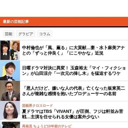
最新の芸能記事
芸能
グラビア
コラム
中村倫也が「風、薫る」に大貢献…妻・水卜麻美アナ
との「ずっと仲良く」「にこやかな」近況
日曜ドラマ対決に異変！ 玉森裕太「マイ・フィクショ
ン」が山田涼介「一次元の挿し木」を猛追するワケ
「恩人だけど、嫌いな人の代表」亡くなった板東英二
さんが複雑な感情を抱いたプロデューサーの名前
芸能界クロスロード
夏ドラマはTBS「VIVANT」が圧倒、フジは軒並み苦
戦…主演を任せられる女優は案外少ない
再発見 ちょうど10年前のテレビ