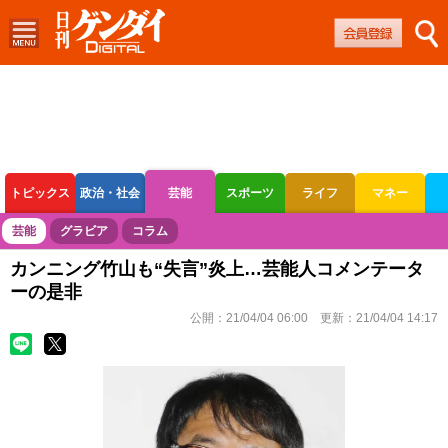
トピックス
政治・社会
芸能
スポーツ
ライフ
マネー
ボートレース
競輪
オートレース
芸能
グラビア
コラム
カンニング竹山も“失言”炎上…芸能人コメンテータ
ーの是非
公開：
21/04/04 06:00
更新：
21/04/04 14:17