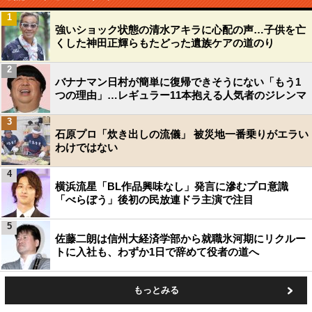
1
強いショック状態の清水アキラに心配の声…子供を亡
くした神田正輝らもたどった遺族ケアの道のり
2
バナナマン日村が簡単に復帰できそうにない「もう1
つの理由」…レギュラー11本抱える人気者のジレンマ
3
石原プロ「炊き出しの流儀」 被災地一番乗りがエラい
わけではない
4
横浜流星「BL作品興味なし」発言に滲むプロ意識
「べらぼう」後初の民放連ドラ主演で注目
5
佐藤二朗は信州大経済学部から就職氷河期にリクルー
トに入社も、わずか1日で辞めて役者の道へ
もっとみる