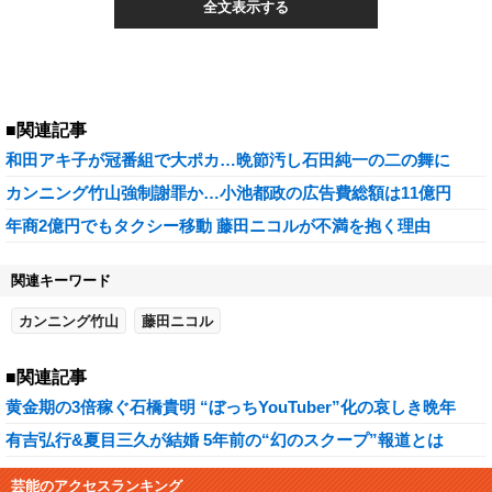
全文表示する
■関連記事
和田アキ子が冠番組で大ポカ…晩節汚し石田純一の二の舞に
カンニング竹山強制謝罪か…小池都政の広告費総額は11億円
年商2億円でもタクシー移動 藤田ニコルが不満を抱く理由
関連キーワード
カンニング竹山
藤田ニコル
■関連記事
黄金期の3倍稼ぐ石橋貴明 “ぼっちYouTuber”化の哀しき晩年
有吉弘行&夏目三久が結婚 5年前の“幻のスクープ”報道とは
芸能のアクセスランキング