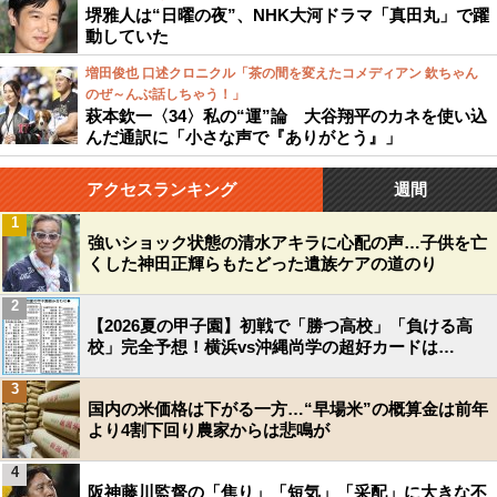
堺雅人は“日曜の夜”、NHK大河ドラマ「真田丸」で躍
動していた
増田俊也 口述クロニクル「茶の間を変えたコメディアン 欽ちゃん
のぜ～んぶ話しちゃう！」
萩本欽一〈34〉私の“運”論 大谷翔平のカネを使い込
んだ通訳に「小さな声で『ありがとう』」
アクセスランキング
週間
1
強いショック状態の清水アキラに心配の声…子供を亡
くした神田正輝らもたどった遺族ケアの道のり
2
【2026夏の甲子園】初戦で「勝つ高校」「負ける高
校」完全予想！横浜vs沖縄尚学の超好カードは…
3
国内の米価格は下がる一方…“早場米”の概算金は前年
より4割下回り農家からは悲鳴が
4
阪神藤川監督の「焦り」「短気」「采配」に大きな不