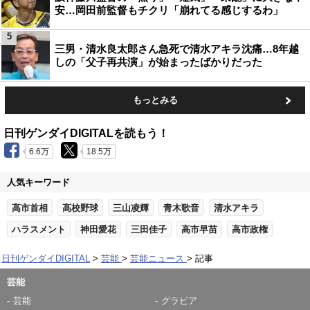
安…岡田前監督もチクリ「崩れてる感じするわ」
5
三男・清水良太郎さん急死で清水アキラ沈痛…8年越
しの「父子再共演」が始まったばかりだった
もっとみる
日刊ゲンダイDIGITALを読もう！
6.6万
18.5万
人気キーワード
高市首相
高校野球
三山凌輝
青木歌音
清水アキラ
ハラスメント
神田愛花
三田佳子
高市早苗
高市政権
日刊ゲンダイDIGITAL
芸能
芸能ニュース
記事
芸能
芸能
グラビア