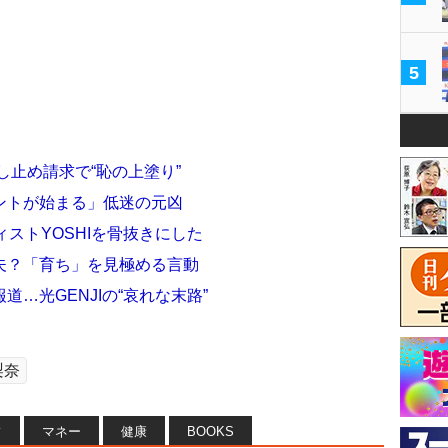
5
し止め請求で“恥の上塗り”
ントが始まる」低迷の元凶
ストYOSHIを骨抜きにした
夫？「育ち」を見極める言動
…光GENJIの“哀れな末路”
梨奈
フ
マネー
健康
BOOKS