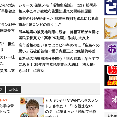
まがいの決
シリーズ 保阪メモ「昭和史余話」（12）松岡外
「早期健全
相人事こそが宣戦布告通知遅れの間接的原因
偽善の8月が始まった 非核三原則を踏みにじる高
イラン戦争
市&小泉コンビの白々しさ
国防長官
熊本地震の被災地利用に続き…首相官邸が今度は
国民栄誉賞で「高市PR動画」作成し大炎上
穴”…慢性
高市首相のあいさつはコピペ率85％…「広島への
り
思い」石破前首相・愛子内親王とは絶望的格差
カレー味
食料品の消費減税分を賄う「恒久財源」ならすで
た
にある！ 25年度与党税制改正大綱は「法人税引
災者…支
き上げ」に言及
ア
コラム
トルズ
ヒカキンが「VIVANTハラスメン
ら学ぶ音
ト」された！ 「Tを読まない
トって
の？」に集まった「読めて当然」
人気