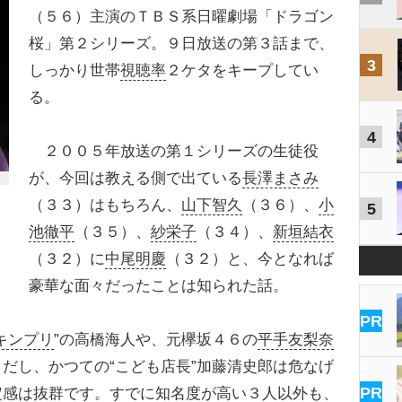
（５６）主演のＴＢＳ系日曜劇場「ドラゴン
桜」第２シリーズ。９日放送の第３話まで、
3
しっかり世帯
視聴率
２ケタをキープしてい
る。
4
２００５年放送の第１シリーズの生徒役
が、今回は教える側で出ている
長澤まさみ
（３３）はもちろん、
山下智久
（３６）、
小
5
池徹平
（３５）、
紗栄子
（３４）、
新垣結衣
（３２）に
中尾明慶
（３２）と、今となれば
豪華な面々だったことは知られた話。
PR
キンプリ
”の高橋海人や、元欅坂４６の
平手友梨奈
だし、かつての“こども店長”加藤清史郎は危なげ
PR
定感は抜群です。すでに知名度が高い３人以外も、