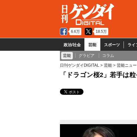
6.6万
18.5万
政治/社会
芸能
スポーツ
ライ
芸能
グラビア
コラム
日刊ゲンダイDIGITAL
芸能
芸能ニュー
「ドラゴン桜2」若手は粒