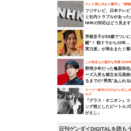
テレビ局に代わり勝手に「情報
フジテレビ、日本テレビ
と社内トラブルがあった
NHKの対応はどう見ま
芳根京子が29歳でついに
醒”！ 朝ドラから10年
実力派」が局をまたぐ看
この有名人の意外な学歴 2026
野球少年だった亀梨和也
ーズ入所も都立水元高校
るまでの“男気”あふれる
スージー鈴木のゼロからぜんぶ
ルズ
『グラス・オニオン』コ
ング然としたビートルズ
がえし」
日刊ゲンダイDIGITALを読も