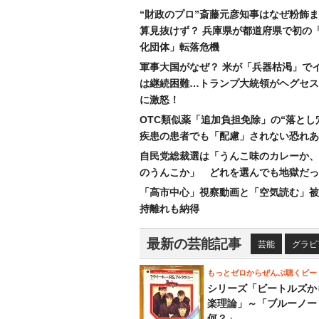
“財政のプロ”斎藤元彦知事はなぜ粉飾
算見抜けず？ 兵庫県が都道府県で初の
化団体」転落危機
軍事大国がなぜ？ 米が「兵器枯渇」で
は継続困難…トランプ大統領がヘグセス
に激怒！
OTC類似薬「追加負担免除」の“落とし
疾患の患者でも「配慮」されない恐れあ
自民党総裁選は「うんこ味のカレーか、
のうんこか」 どれを選んでも地獄だっ
「高市中心」視察動画と「空気読む」被
持離れも納得
最新の芸能記事
芸能
グラビ
もっとゼロからぜんぶ聴くビー
シリーズ「ビートルズか
楽理論」～「ブルーノー
何？」