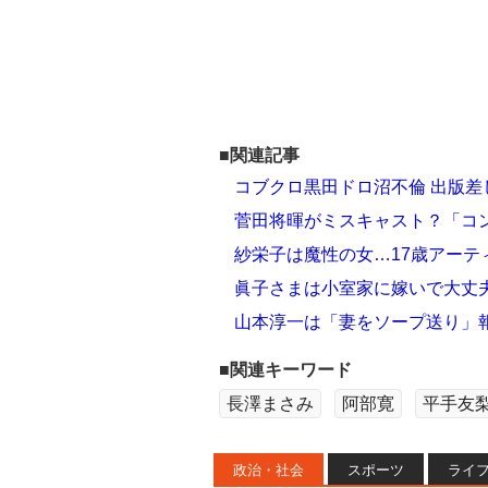
■関連記事
コブクロ黒田ドロ沼不倫 出版差
菅田将暉がミスキャスト？「コ
紗栄子は魔性の女…17歳アーティ
眞子さまは小室家に嫁いで大丈
山本淳一は「妻をソープ送り」報道
■関連キーワード
長澤まさみ
阿部寛
平手友
政治・社会
スポーツ
ライ