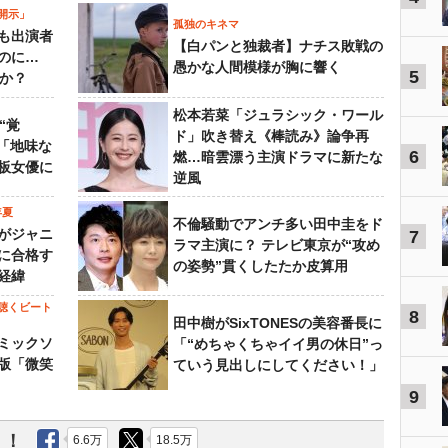
開示」
孤独のキネマ
も出演者
【白パンと独裁者】ナチス敗戦の
のに…
愚かな人間模様が胸に響く
5
すか？
松本若菜「ジュラシック・ワール
“覚
ド」吹き替え《棒読み》論争再
…「地味な
6
燃…暗雲漂う主演ドラマに新たな
板女優に
逆風
年夏
不倫騒動でアンチ多い田中圭をド
がジャニ
7
ラマ主演に？ テレビ東京が“攻め
に合格す
の姿勢”貫くしたたか皮算用
経緯
聴くビート
8
田中樹がSixTONESの美容番長に
ミックソ
「“めちゃくちゃイイ男の休日”っ
版「微笑
ていう見出しにしてください！」
9
う！
6.6万
18.5万