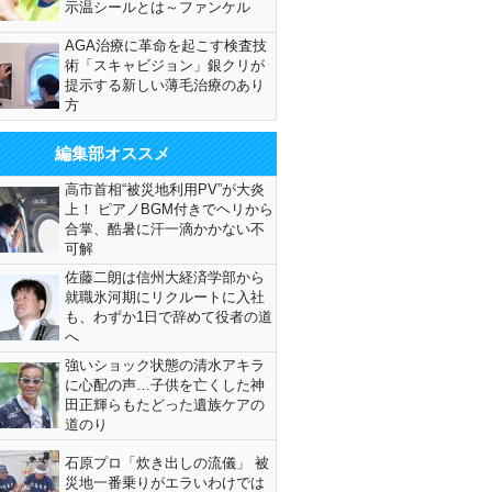
示温シールとは～ファンケル
AGA治療に革命を起こす検査技
術「スキャビジョン」銀クリが
提示する新しい薄毛治療のあり
方
編集部オススメ
高市首相“被災地利用PV”が大炎
上！ ピアノBGM付きでヘリから
合掌、酷暑に汗一滴かかない不
可解
佐藤二朗は信州大経済学部から
就職氷河期にリクルートに入社
も、わずか1日で辞めて役者の道
へ
強いショック状態の清水アキラ
に心配の声…子供を亡くした神
田正輝らもたどった遺族ケアの
道のり
石原プロ「炊き出しの流儀」 被
災地一番乗りがエラいわけでは