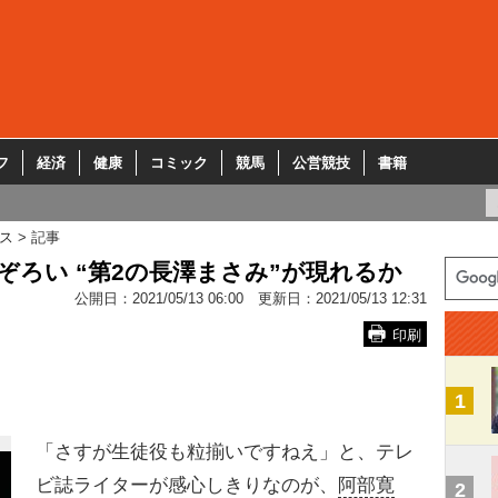
フ
経済
健康
コミック
競馬
公営競技
書籍
ス
記事
ぞろい “第2の長澤まさみ”が現れるか
公開日：
2021/05/13 06:00
更新日：
2021/05/13 12:31
印刷
1
「さすが生徒役も粒揃いですねえ」と、テレ
ビ誌ライターが感心しきりなのが、
阿部寛
2