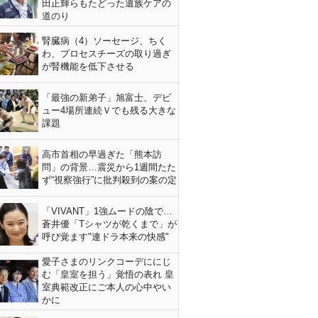
田正輝らもたどった遺族ケアの
道のり
腎臓病（4）ソーセージ、ちく
わ、プロセスチーズの取り過ぎ
が腎機能を低下させる
「最強の新弟子」旭富士、デビ
ュー4場所連続Ｖでも残る大きな
課題
高市首相の早過ぎた「熊本訪
問」の背景…震災から1週間たた
ず“視察強行”に批判殺到の案の定
「VIVANT」1強ムードの陰で…
蒼井優「Tシャツが乾くまで」が
呼び覚ます"連ドラ本来の快感"
愛子さまのリンクコーデににじ
む「皇室を担う」覚悟の表れ 皇
室典範改正にご本人の心中やい
かに