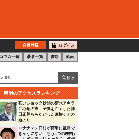
会員登録
ログイン
コラム一覧
著者一覧
書籍
紙面
芸能のアクセスランキング
強いショック状態の清水アキラ
に心配の声…子供を亡くした神
田正輝らもたどった遺族ケアの
道のり
バナナマン日村が簡単に復帰で
きそうにない「もう1つの理由」