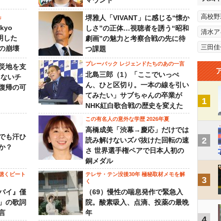
マウント
高校野
」
堺雅人「VIVANT」に感じる“懐か
kyo
しさ”の正体…視聴者を誘う“昭和
清水ア
判明した
劇画”の魅力と考察合戦の先に待
三田佳
の崩壊
つ課題
プレーバック レジェンドたちのあの一言
災地を支
北島三郎（1）「ここでいっぺ
らないチ
ん、ひと区切り。一本の線を引い
復帰の可
てみたい」サブちゃんの卒業が
1
NHK紅白歌合戦の歴史を変えた
この有名人の意外な学歴 2026年夏
高橋成美「渋幕→慶応」だけでは
でも汗ひ
2
読み解けないズバ抜けた回転の速
か？
さ 世界選手権ペアで日本人初の
銅メダル
聴くビート
テレサ・テン没後30年 極秘取材メモを解
3
く
バイ』僅
（69）慢性の喘息発作で緊急入
」の歌詞
院。酸素吸入、点滴、投薬の最晩
言
年
4