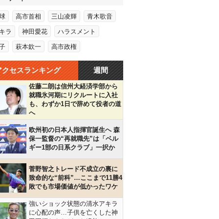
球
高市首相
三山凌輝
青木歌音
キラ
神田愛花
ハラスメント
子
萩本欽一
高市政権
アクセスランキング
週間
佐藤二朗は信州大経済学部から
就職氷河期にリクルートに入社
も、わずか1日で辞めて役者の道
へ
欧州初の日本人指揮官誕生へ 森
保一監督の“再就職先”は「ベル
ギー1部の日系クラブ」一択か
菅野智之トレード不成立の裏に
致命的な“前科”…ここまで11勝4
敗でも市場価値が低かったワケ
強いショック状態の清水アキラ
に心配の声…子供を亡くした神