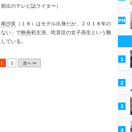
（前出のテレビ誌ライター）
PR
る
南沙良
（１８）はモデル出身だが、２０１８年の
えない」で
映画
初主演。吃音症の女子高生という難
にしている。
1
1
2
次へ
>>
2
3
4