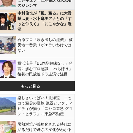
…レギュラー11本抱える人気者
のジレンマ
中村倫也が「風、薫る」に大貢
献…妻・水卜麻美アナとの「ず
っと仲良く」「にこやかな」近
況
石原プロ「炊き出しの流儀」 被
災地一番乗りがエラいわけでは
ない
横浜流星「BL作品興味なし」発
言に滲むプロ意識 「べらぼう」
後初の民放連ドラ主演で注目
もっと見る
楽しさいっぱい！北海道・ニセ
コで避暑の夏旅 絶景とアクティ
ビティが揃う「ニセコ東急 グラ
ン・ヒラフ」～東急不動産
暑熱対策が義務化される時代に
貼るだけで暑さの変化がわかる