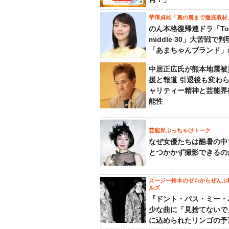
芋澤貞雄「裏の裏まで徹底取材
のん本格復帰連ドラ「To
middle 30」大苦戦で
「あまちゃんブランド」
中居正広氏が熊本地震被
援と報道 引退後も変わ
ャリティー精神と芸能界
能性
芸能界ぶっちゃけトーク
なぜ女優たちは酷暑の中
とつかかず撮影できるの
スージー鈴木のゼロからぜんぶ
ルズ
『ドント・パス・ミー・
少な曲に「見捨てないで
に込められたリンゴの予