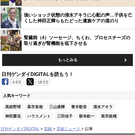
4
強いショック状態の清水アキラに心配の声…子供を亡
くした神田正輝らもたどった遺族ケアの道のり
5
腎臓病（4）ソーセージ、ちくわ、プロセスチーズの
取り過ぎが腎機能を低下させる
もっとみる
日刊ゲンダイDIGITALを読もう！
6.6万
18.5万
人気キーワード
高校野球
高市首相
三山凌輝
青木歌音
清水アキラ
神田愛花
ハラスメント
三田佳子
萩本欽一
高市政権
日刊ゲンダイDIGITAL
芸能
芸能ニュース
記事