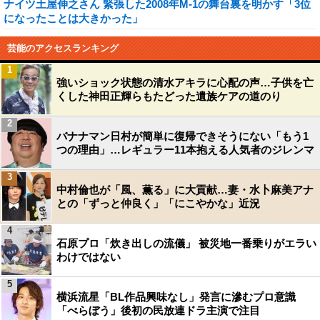
ナイツ土屋伸之さん 緊張した2008年M-1の舞台裏を明かす「3位
になったことは大きかった」
芸能のアクセスランキング
1
強いショック状態の清水アキラに心配の声…子供を亡
くした神田正輝らもたどった遺族ケアの道のり
2
バナナマン日村が簡単に復帰できそうにない「もう1
つの理由」…レギュラー11本抱える人気者のジレンマ
3
中村倫也が「風、薫る」に大貢献…妻・水卜麻美アナ
との「ずっと仲良く」「にこやかな」近況
4
石原プロ「炊き出しの流儀」 被災地一番乗りがエラい
わけではない
5
横浜流星「BL作品興味なし」発言に滲むプロ意識
「べらぼう」後初の民放連ドラ主演で注目