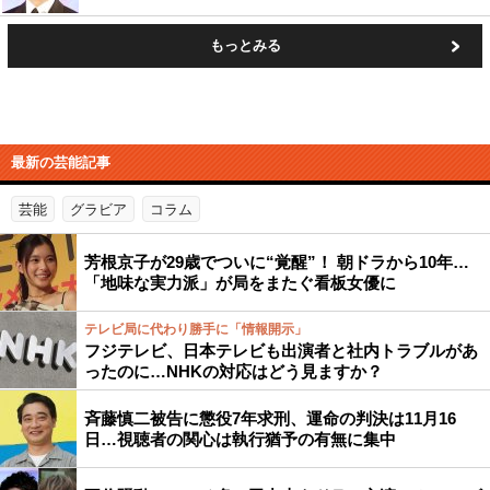
もっとみる
最新の芸能記事
芸能
グラビア
コラム
芳根京子が29歳でついに“覚醒”！ 朝ドラから10年…
「地味な実力派」が局をまたぐ看板女優に
テレビ局に代わり勝手に「情報開示」
フジテレビ、日本テレビも出演者と社内トラブルがあ
ったのに…NHKの対応はどう見ますか？
斉藤慎二被告に懲役7年求刑、運命の判決は11月16
日…視聴者の関心は執行猶予の有無に集中