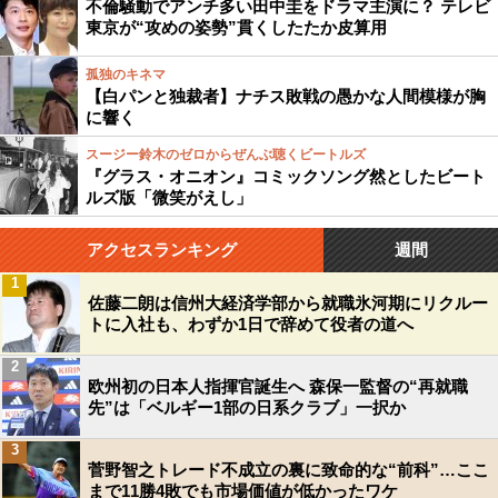
不倫騒動でアンチ多い田中圭をドラマ主演に？ テレビ
東京が“攻めの姿勢”貫くしたたか皮算用
孤独のキネマ
【白パンと独裁者】ナチス敗戦の愚かな人間模様が胸
に響く
スージー鈴木のゼロからぜんぶ聴くビートルズ
『グラス・オニオン』コミックソング然としたビート
ルズ版「微笑がえし」
アクセスランキング
週間
1
佐藤二朗は信州大経済学部から就職氷河期にリクルー
トに入社も、わずか1日で辞めて役者の道へ
2
欧州初の日本人指揮官誕生へ 森保一監督の“再就職
先”は「ベルギー1部の日系クラブ」一択か
3
菅野智之トレード不成立の裏に致命的な“前科”…ここ
まで11勝4敗でも市場価値が低かったワケ