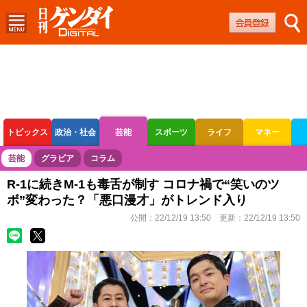
トピックス
政治・社会
芸能
スポーツ
ライフ
マネー
ボートレース
競輪
オートレース
芸能
グラビア
コラム
R-1に続きM‐1も毒舌が制す コロナ禍で“笑いのツ
ボ”変わった？「悪口漫才」がトレンド入り
公開：
22/12/19 13:50
更新：
22/12/19 13:50