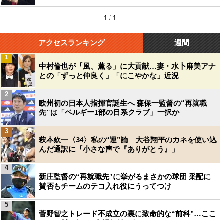
1 / 1
アクセスランキング
週間
1
中村倫也が「風、薫る」に大貢献…妻・水卜麻美アナ
との「ずっと仲良く」「にこやかな」近況
2
欧州初の日本人指揮官誕生へ 森保一監督の“再就職
先”は「ベルギー1部の日系クラブ」一択か
3
萩本欽一〈34〉私の“運”論 大谷翔平のカネを使い込
んだ通訳に「小さな声で『ありがとう』」
4
新庄監督の“再就職先”に挙がるまさかの球団 采配に
賛否もチームのテコ入れ役にうってつけ
5
菅野智之トレード不成立の裏に致命的な“前科”…ここ