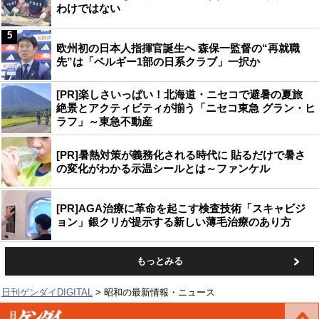
わけではない
5
欧州初の日本人指揮官誕生へ 森保一監督の“再就職
先”は「ベルギー1部の日系クラブ」一択か
[PR]楽しさいっぱい！北海道・ニセコで避暑の夏旅
絶景とアクティビティが揃う「ニセコ東急 グラン・ヒ
ラフ」～東急不動産
[PR]暑熱対策が義務化される時代に 貼るだけで暑さ
の変化がわかる示温シールとは～ファンケル
[PR]AGA治療に革命を起こす検査技術「スキャビジ
ョン」銀クリが提示する新しい薄毛治療のあり方
もっとみる
日刊ゲンダイDIGITAL
昭和の最新情報・ニュース