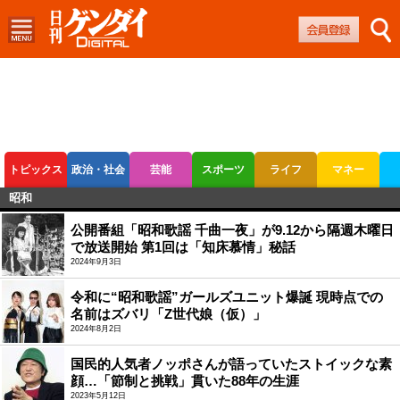
トピックス
政治・社会
芸能
スポーツ
ライフ
マネー
昭和
ボートレース
競輪
オートレース
公開番組「昭和歌謡 千曲一夜」が9.12から隔週木曜日
で放送開始 第1回は「知床慕情」秘話
2024年9月3日
令和に“昭和歌謡”ガールズユニット爆誕 現時点での
名前はズバリ「Z世代娘（仮）」
2024年8月2日
国民的人気者ノッポさんが語っていたストイックな素
顔…「節制と挑戦」貫いた88年の生涯
2023年5月12日