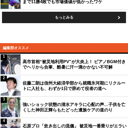
まで11勝4敗でも市場価値が低かったワケ
もっとみる
編集部オススメ
1
高市首相“被災地利用PV”が大炎上！ ピアノBGM付き
でヘリから合掌、酷暑に汗一滴かかない不可解
2
佐藤二朗は信州大経済学部から就職氷河期にリクルー
トに入社も、わずか1日で辞めて役者の道へ
3
強いショック状態の清水アキラに心配の声…子供を亡
くした神田正輝らもたどった遺族ケアの道のり
4
石原プロ「炊き出しの流儀」 被災地一番乗りがエラい