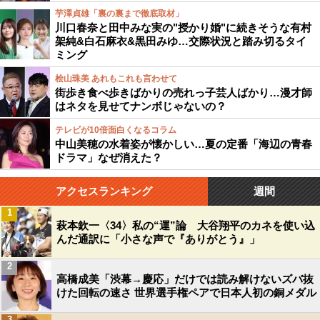
芋澤貞雄「裏の裏まで徹底取材」
川口春奈と田中みな実の"授かり婚"に続きそうな有村
架純&白石麻衣&黒田みゆ…交際状況と踏み切るタイ
ミング
桧山珠美 あれもこれも言わせて
街歩き食べ歩きばかりの売れっ子芸人ばかり…漫才師
はネタを見せてナンボじゃないの？
テレビが10倍面白くなるコラム
中山美穂の水着姿が懐かしい…夏の定番「海辺の青春
ドラマ」なぜ消えた？
アクセスランキング
週間
1
萩本欽一〈34〉私の“運”論 大谷翔平のカネを使い込
んだ通訳に「小さな声で『ありがとう』」
2
高橋成美「渋幕→慶応」だけでは読み解けないズバ抜
けた回転の速さ 世界選手権ペアで日本人初の銅メダル
3