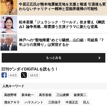
中居正広氏が熊本地震被災地を支援と報道 引退後も変
わらないチャリティー精神と芸能界復帰の可能性
4
松本若菜「ジュラシック・ワールド」吹き替え《棒読
み》論争再燃…暗雲漂う主演ドラマに新たな逆風
5
神戸への“聖地帰還”めぐり騒然…山口組・司組長「7
年ぶりの里帰り」は実現するか
もっとみる
日刊ゲンダイDIGITALを読もう！
6.6万
18.5万
人気キーワード
高校野球
萩本欽一
高市首相
三山凌輝
板東英二
清水アキラ
ハラスメント
三田佳子
中居正広
巨人