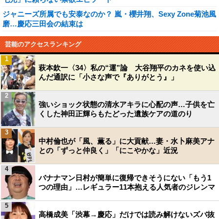
ジャニーズ所属でも安泰なのか？ 嵐・櫻井翔、Sexy Zone菊池風
磨…慶応三田会の結束は
芸能のアクセスランキング
1
萩本欽一〈34〉私の“運”論 大谷翔平のカネを使い込
んだ通訳に「小さな声で『ありがとう』」
2
強いショック状態の清水アキラに心配の声…子供を亡
くした神田正輝らもたどった遺族ケアの道のり
3
中村倫也が「風、薫る」に大貢献…妻・水卜麻美アナ
との「ずっと仲良く」「にこやかな」近況
4
バナナマン日村が簡単に復帰できそうにない「もう1
つの理由」…レギュラー11本抱える人気者のジレンマ
5
高橋成美「渋幕→慶応」だけでは読み解けないズバ抜