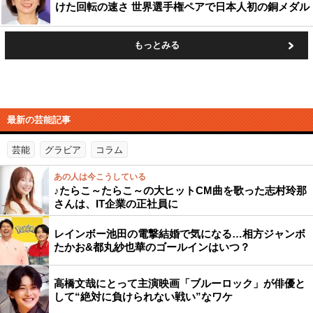
けた回転の速さ 世界選手権ペアで日本人初の銅メダル
もっとみる
最新の芸能記事
芸能
グラビア
コラム
あの人は今こうしている
♪たらこ～たらこ～の大ヒットCM曲を歌った志村玲那
さんは、IT企業の正社員に
レインボー池田の電撃結婚で気になる…相方ジャンボ
たかお&都丸紗也華のゴールインはいつ？
高橋文哉にとって主演映画「ブルーロック」が俳優と
して“絶対に負けられない戦い”なワケ