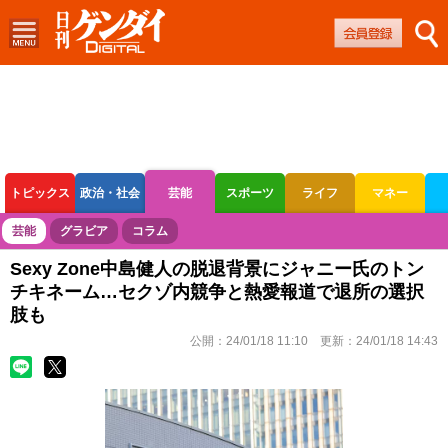
トピックス
政治・社会
芸能
スポーツ
ライフ
マネー
ボートレース
競輪
オートレース
芸能
グラビア
コラム
Sexy Zone中島健人の脱退背景にジャニー氏のトン
チキネーム…セクゾ内競争と熱愛報道で退所の選択
肢も
公開：
24/01/18 11:10
更新：
24/01/18 14:43