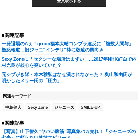
全文表示する
■関連記事
一発退場のAぇ！group福本大晴コンプラ違反に「複数人関与」
疑惑報道…旧ジャニ“インテリ”枠に敬遠の風向き
Sexy Zoneに「セクシーな場所はまずい」…2017年NHK紅白で内
村光良が核心を突いていた？
元シブがき隊・本木雅弘はなぜ潰されなかった？ 奥山和由氏が
明かしたメリー氏の「圧力」
関連キーワード
中島健人
Sexy Zone
ジャニーズ
SMILE-UP.
■関連記事
【写真】山下智久“ヤバい腹筋”写真集バカ売れ！「ジャニーズの
七光」に頼らない禁欲エピソード