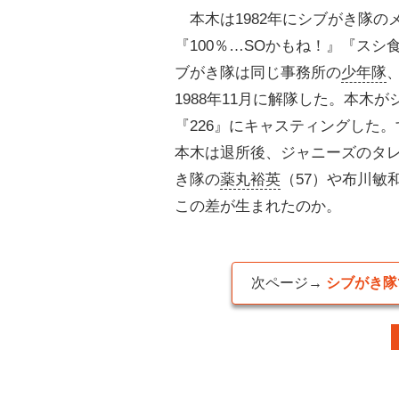
本木は1982年にシブがき隊の
『100％…SOかもね！』『ス
ブがき隊は同じ事務所の
少年隊
1988年11月に解隊した。本木
『226』にキャスティングした
本木は退所後、ジャニーズのタ
き隊の
薬丸裕英
（57）や布川敏
この差が生まれたのか。
次ページ→
シブがき隊