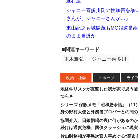
進む道
ジャニー喜多川氏の性加害を暴い
さんが、ジャニーさんが…」
東山紀之も城島茂もMC報道番
のまま自爆か
■関連キーワード
本木雅弘
ジャニー喜多川
政治・社会
スポーツ
ライ
地経学リスクが直撃した我が家で思う被
つらさ
シリーズ 保阪メモ「昭和史余話」（11
身の野村大使と外務省プロパーとの間の
協調介入、日銀恫喝の裏に何があるのか
続けば通貨危機、国債クラッシュに現実
片山財務相が事務次官人事めぐる“高市