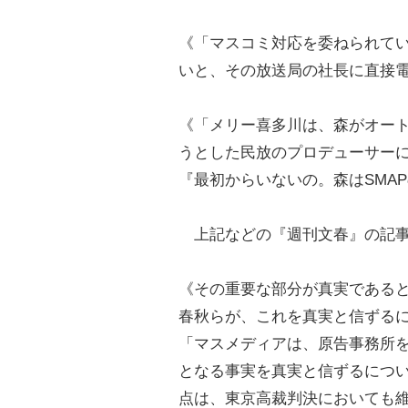
《「マスコミ対応を委ねられて
いと、その放送局の社長に直接
《「メリー喜多川は、森がオー
うとした民放のプロデューサー
『最初からいないの。森はSMA
上記などの『週刊文春』の記事
《その重要な部分が真実である
春秋らが、これを真実と信ずる
「マスメディアは、原告事務所
となる事実を真実と信ずるにつ
点は、東京高裁判決においても