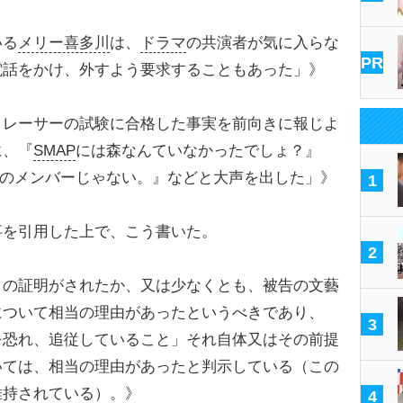
いる
メリー喜多川
は、
ドラマ
の共演者が気に入らな
PR
電話をかけ、外すよう要求することもあった」》
トレーサーの試験に合格した事実を前向きに報じよ
に、『
SMAP
には森なんていなかったでしょ？』
Pのメンバーじゃない。』などと大声を出した」》
1
を引用した上で、こう書いた。
2
との証明がされたか、又は少なくとも、被告の文藝
について相当の理由があったというべきであり、
3
を恐れ、追従していること」それ自体又はその前提
いては、相当の理由があったと判示している（この
維持されている）。》
4