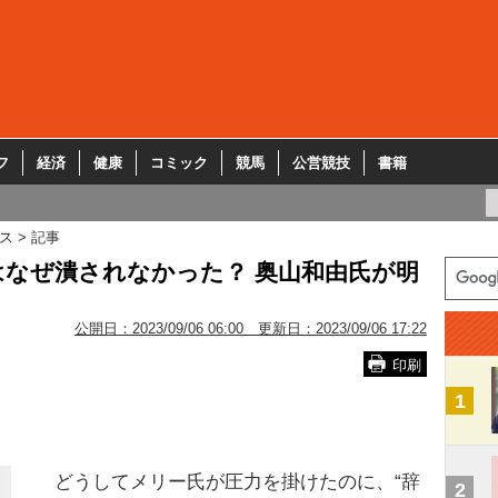
フ
経済
健康
コミック
競馬
公営競技
書籍
ス
記事
なぜ潰されなかった？ 奥山和由氏が明
」
公開日：
2023/09/06 06:00
更新日：
2023/09/06 17:22
印刷
1
どうしてメリー氏が圧力を掛けたのに、“辞
2