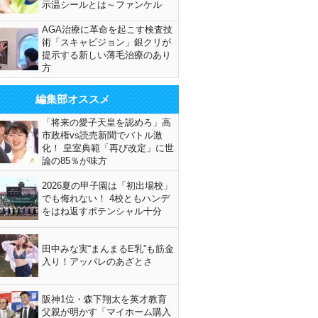
示温シールとは～ファンケル
AGA治療に革命を起こす検査技
術「スキャビジョン」銀クリが
提示する新しい薄毛治療のあり
方
編集部オススメ
「将来の愛子天皇を認めろ」高
市政権vs読売新聞でバトル激
化！ 皇室典範「再び改定」に世
論の85％が味方
2026夏の甲子園は「初出場校」
でも侮れない！ 4校ともハンデ
をはね返すポテンシャル十分
田中みな実“まんまるE乳”も筋金
入り！アッパレのあざとさ
阪神1位・森下翔太を英才教育
父親が明かす「マイホーム購入