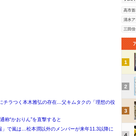
高市首
清水ア
三田佳
1
2
i,にチラつく本木雅弘の存在…父キムタクの「理想の役
3
通称“かおりん”を直撃すると
」で嵐は…松本潤以外のメンバーが来年11.3以降に
4