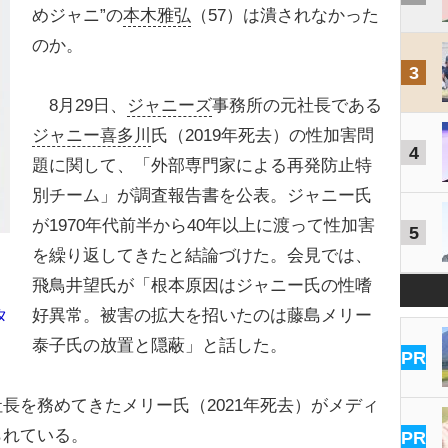
めジャニ”の
本木雅弘
（57）は潰されなかった
のか。
3
8月29日、
ジャニーズ
事務所の元社長である
ジャニー喜多川
氏（2019年死去）の性加害問
4
題に関して、「外部専門家による再発防止特
別チーム」が調査報告書を公表。ジャニー氏
が1970年代前半から40年以上に渡って性加害
5
を繰り返してきたと結論づけた。会見では、
飛鳥井望氏が「根本原因はジャニー氏の性嗜
好異常。被害の拡大を招いたのは藤島メリー
タ
泰子氏の放置と隠蔽」と話した。
PR
を務めてきたメリー氏（2021年死去）がメディ
られている。
PR