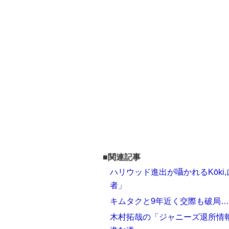
■関連記事
ハリウッド進出が囁かれるKōk
者」
キムタクと9年近く交際も破局…
木村拓哉の「ジャニーズ退所情報