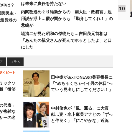
は未来に責任を持たない
の中は？
10
内閣改造めぐり維新からの「副大臣・政務官」起
国民民主・
用説が浮上…霞が関からも 「勘弁してくれ！」の
最長老の
悲鳴が
堤清二が見た昭和の傑物たち…吉田茂元首相は
「あんたの親父さんが死んでホッとしたよ」と口
にした
ア
コラム
聴くビート
田中樹がSixTONESの美容番長に
ミックソ
「“めちゃくちゃイイ男の休日”っ
版「微笑
ていう見出しにしてください！」
の代表」
中村倫也が「風、薫る」に大貢
が複雑な
献…妻・水卜麻美アナとの「ずっ
サーの名
と仲良く」「にこやかな」近況