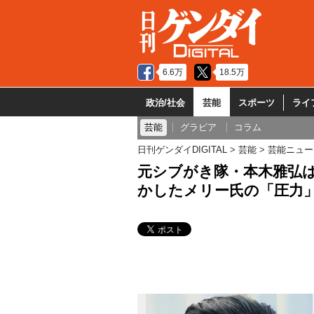
6.6万
18.5万
政治/社会
芸能
スポーツ
ライ
芸能
グラビア
コラム
日刊ゲンダイDIGITAL
芸能
芸能ニュー
元シブがき隊・本木雅弘は
かしたメリー氏の「圧力