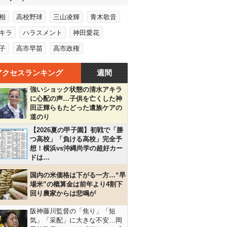
相
高校野球
三山凌輝
青木歌音
キラ
ハラスメント
神田愛花
子
高市早苗
高市政権
アクセスランキング
週間
強いショック状態の清水アキラ
に心配の声…子供を亡くした神
田正輝らもたどった遺族ケアの
道のり
【2026夏の甲子園】初戦で「勝
つ高校」「負ける高校」完全予
想！横浜vs沖縄尚学の超好カー
ドは…
国内の米価格は下がる一方…“早
場米”の概算金は前年より4割下
回り農家からは悲鳴が
阪神藤川監督の「焦り」「短
気」「采配」に大きな不安…岡