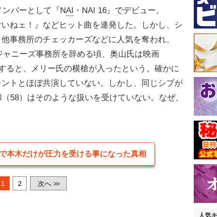
メンバーとして『N
AI
・NAI 16』でデビュー。
シ食いねェ！』などヒット曲を連発した。しかし、シ
、他事務所のチェッカーズなどに人気を奪われ、
がジャニーズ事務所を辞める頃、奥山氏は映画
。すると、メリー氏の横槍が入ったという。確かに
レントとほぼ共演していない。しかし、同じシブが
和（58）はそのような扱いを受けていない。なぜ、
で本木だけが圧力を受ける事になった真相
1
2
次へ
>>
人気