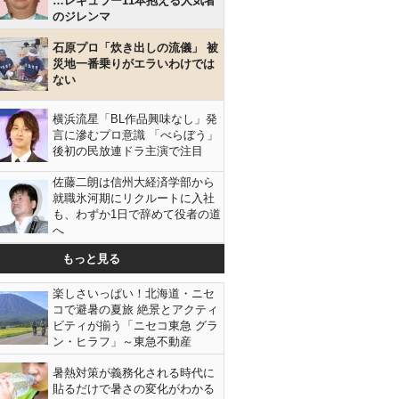
…レギュラー11本抱える人気者
のジレンマ
石原プロ「炊き出しの流儀」 被
災地一番乗りがエラいわけでは
ない
横浜流星「BL作品興味なし」発
言に滲むプロ意識 「べらぼう」
後初の民放連ドラ主演で注目
佐藤二朗は信州大経済学部から
就職氷河期にリクルートに入社
も、わずか1日で辞めて役者の道
へ
もっと見る
楽しさいっぱい！北海道・ニセ
コで避暑の夏旅 絶景とアクティ
ビティが揃う「ニセコ東急 グラ
ン・ヒラフ」～東急不動産
暑熱対策が義務化される時代に
貼るだけで暑さの変化がわかる