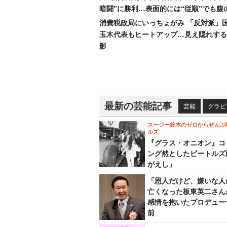
暗闘”に勝利…表面的には“従順”でも腹
消費税政局にいっちょがみ 「反対派」
玉木代表もヒートアップ…見え隠れする
影
最新の芸能記事
芸能
グラビ
スージー鈴木のゼロからぜんぶ
ルズ
『グラス・オニオン』コ
ング然としたビートルズ
がえし」
「恩人だけど、嫌いな人
亡くなった板東英二さん
感情を抱いたプロデュー
前