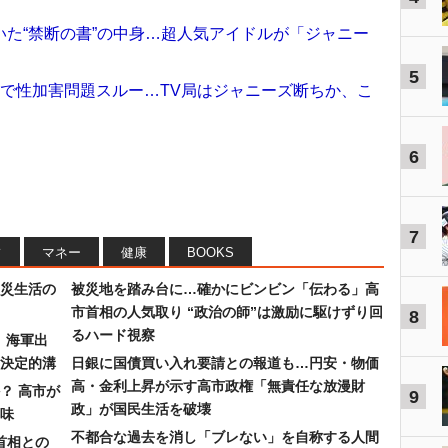
た“禁断の書”の中身…超人気アイドルが「ジャニー
5
組で性加害問題スルー…TV局はジャニーズ断ちか、こ
6
7
フ
マネー
健康
BOOKS
災生活の
被災地を踏み台に…確かにビンビン「伝わる」高
市首相の人気取り “政治の師”は激励に駆けずり回
8
るハード視察
）海軍出
決定的溝
日銀に国債買い入れ要請との報道も…円安・物価
高・金利上昇が示す高市政権「無責任な放漫財
？ 高市が
9
政」が国民生活を破壊
味
不都合な過去を消し「ブレない」を自称する人間
首相との