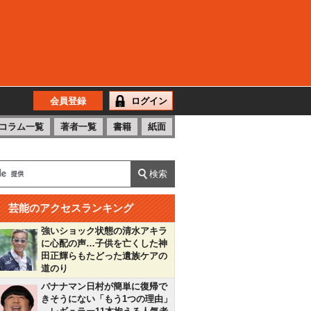
会員登録
ログイン
コラム一覧
著者一覧
書籍
紙面
芸能のアクセスランキング
強いショック状態の清水アキラ
に心配の声…子供を亡くした神
田正輝らもたどった遺族ケアの
道のり
バナナマン日村が簡単に復帰で
きそうにない「もう1つの理由」