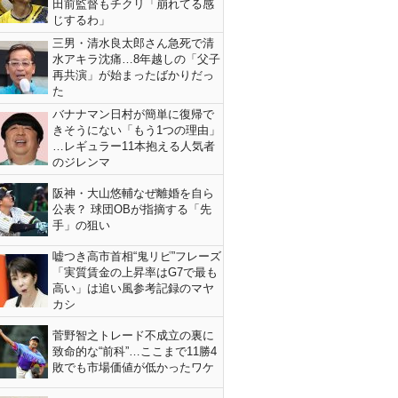
田前監督もチクリ「崩れてる感
じするわ」
三男・清水良太郎さん急死で清
水アキラ沈痛…8年越しの「父子
再共演」が始まったばかりだっ
た
バナナマン日村が簡単に復帰で
きそうにない「もう1つの理由」
…レギュラー11本抱える人気者
のジレンマ
阪神・大山悠輔なぜ離婚を自ら
公表？ 球団OBが指摘する「先
手」の狙い
嘘つき高市首相“鬼リピ”フレーズ
「実質賃金の上昇率はG7で最も
高い」は追い風参考記録のマヤ
カシ
菅野智之トレード不成立の裏に
致命的な“前科”…ここまで11勝4
敗でも市場価値が低かったワケ