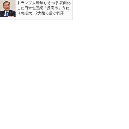
トランプ大統領もそっぽ 表面化
した日米包囲網「反高市」うね
り急拡大…2大後ろ盾が剥落