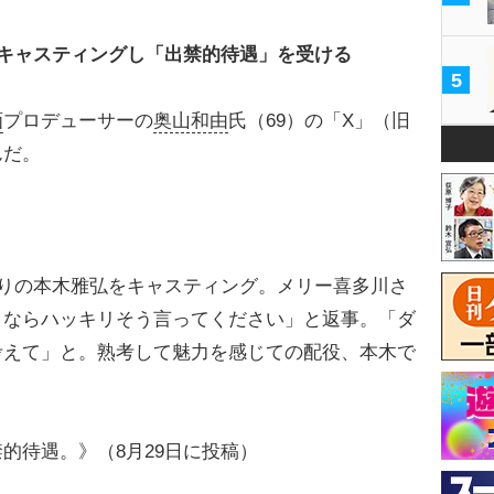
キャスティングし「出禁的待遇」を受ける
5
画
プロデューサーの
奥山和由
氏（69）の「X」（旧
んだ。
かりの本木雅弘をキャスティング。メリー喜多川さ
メならハッキリそう言ってください」と返事。「ダ
考えて」と。熟考して魅力を感じての配役、本木で
的待遇。》（8月29日に投稿）