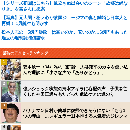
【シリーズ初回はこちら】風立ちぬ出会いのシーン「故郷は緑な
りき」を宮さんに提案
【写真】元大関・栃ノ心が故国ジョージアの妻と離婚し日本人と
再婚！ 1男誕生も明かす
松本人志の「5億円訴訟」は高いのか、安いのか…6億円もあった
過去の週刊誌賠償請求
芸能のアクセスランキング
1
萩本欽一〈34〉私の“運”論 大谷翔平のカネを使い込
んだ通訳に「小さな声で『ありがとう』」
2
強いショック状態の清水アキラに心配の声…子供を亡
くした神田正輝らもたどった遺族ケアの道のり
3
バナナマン日村が簡単に復帰できそうにない「もう1
つの理由」…レギュラー11本抱える人気者のジレンマ
4