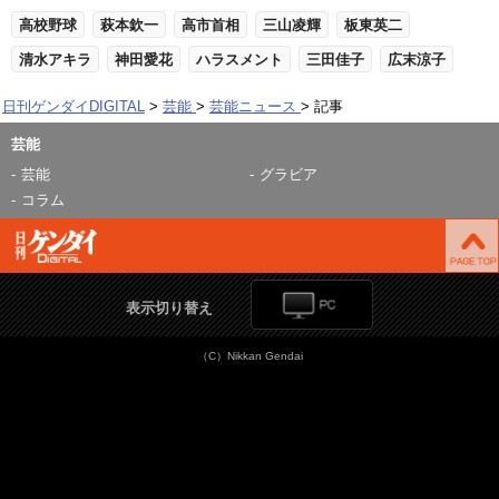
高校野球
萩本欽一
高市首相
三山凌輝
板東英二
清水アキラ
神田愛花
ハラスメント
三田佳子
広末涼子
日刊ゲンダイDIGITAL
芸能
芸能ニュース
記事
芸能
芸能
グラビア
コラム
表示切り替え
（C）Nikkan Gendai