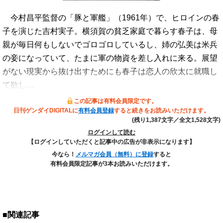
今村昌平監督の「豚と軍艦」（1961年）で、ヒロインの春
子を演じた吉村実子。横須賀の貧乏家庭で暮らす春子は、母
親が毎日何もしないでゴロゴロしているし、姉の弘美は米兵
の妾になっていて、たまに軍の物資を差し入れに来る。展望
がない現実から抜け出すためにも春子は恋人の欣太に就職し
て欲し…
この記事は有料会員限定です。
日刊ゲンダイDIGITALに
有料会員登録
すると続きをお読みいただけます。
(残り1,387文字／全文1,528文字)
ログインして読む
【ログインしていただくと記事中の広告が非表示になります】
今なら！
メルマガ会員（無料）に登録
すると
有料会員限定記事が3本お読みいただけます。
■関連記事