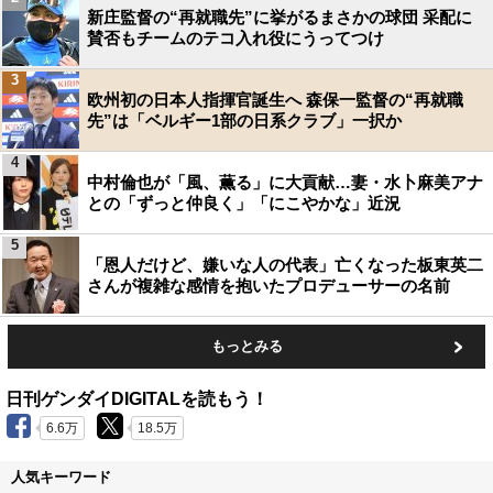
新庄監督の“再就職先”に挙がるまさかの球団 采配に
賛否もチームのテコ入れ役にうってつけ
3
欧州初の日本人指揮官誕生へ 森保一監督の“再就職
先”は「ベルギー1部の日系クラブ」一択か
4
中村倫也が「風、薫る」に大貢献…妻・水卜麻美アナ
との「ずっと仲良く」「にこやかな」近況
5
「恩人だけど、嫌いな人の代表」亡くなった板東英二
さんが複雑な感情を抱いたプロデューサーの名前
もっとみる
日刊ゲンダイDIGITALを読もう！
6.6万
18.5万
人気キーワード