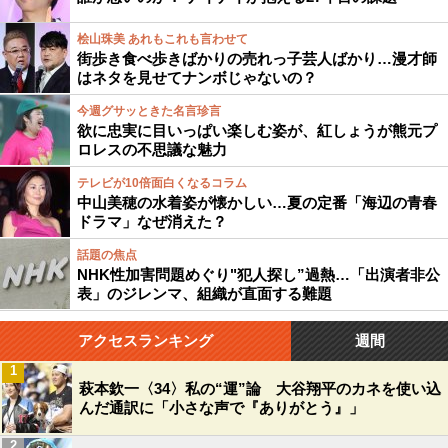
桧山珠美 あれもこれも言わせて
街歩き食べ歩きばかりの売れっ子芸人ばかり…漫才師
はネタを見せてナンボじゃないの？
今週グサッときた名言珍言
欲に忠実に目いっぱい楽しむ姿が、紅しょうが熊元プ
ロレスの不思議な魅力
テレビが10倍面白くなるコラム
中山美穂の水着姿が懐かしい…夏の定番「海辺の青春
ドラマ」なぜ消えた？
話題の焦点
NHK性加害問題めぐり"犯人探し”過熱…「出演者非公
表」のジレンマ、組織が直面する難題
アクセスランキング
週間
1
萩本欽一〈34〉私の“運”論 大谷翔平のカネを使い込
んだ通訳に「小さな声で『ありがとう』」
2