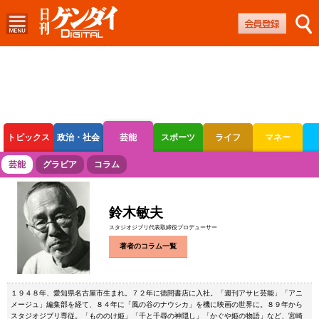
トピックス
政治・社会
芸能
スポーツ
ライフ
マネー
ボートレース
競輪
オートレース
芸能
グラビア
コラム
鈴木敏夫
スタジオジブリ代表取締役プロデューサー
著者のコラム一覧
１９４８年、愛知県名古屋市生まれ。７２年に徳間書店に入社。「週刊アサヒ芸能」「アニ
メージュ」編集部を経て、８４年に「風の谷のナウシカ」を機に映画の世界に。８９年から
スタジオジブリ専従。「もののけ姫」「千と千尋の神隠し」「かぐや姫の物語」など、宮崎