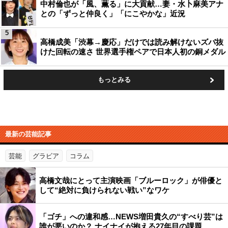
中村倫也が「風、薫る」に大貢献…妻・水卜麻美アナ
との「ずっと仲良く」「にこやかな」近況
5
高橋成美「渋幕→慶応」だけでは読み解けないズバ抜
けた回転の速さ 世界選手権ペアで日本人初の銅メダル
もっとみる
最新の芸能記事
芸能
グラビア
コラム
高橋文哉にとって主演映画「ブルーロック」が俳優と
して“絶対に負けられない戦い”なワケ
「ゴチ」への違和感…NEWS増田貴久の“すべり芸”は
誰が悪いのか？ ナイナイが抱える27年目の課題