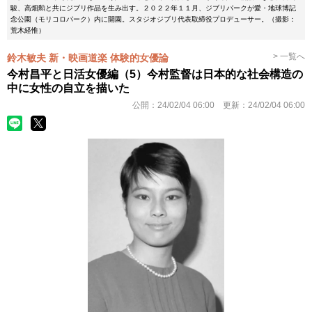
駿、高畑勲と共にジブリ作品を生み出す。２０２２年１１月、ジブリパークが愛・地球博記
念公園（モリコロパーク）内に開園。スタジオジブリ代表取締役プロデューサー。（撮影：
荒木経惟）
> 一覧へ
鈴木敏夫 新・映画道楽 体験的女優論
今村昌平と日活女優編（5）今村監督は日本的な社会構造の
中に女性の自立を描いた
公開：
24/02/04 06:00
更新：
24/02/04 06:00