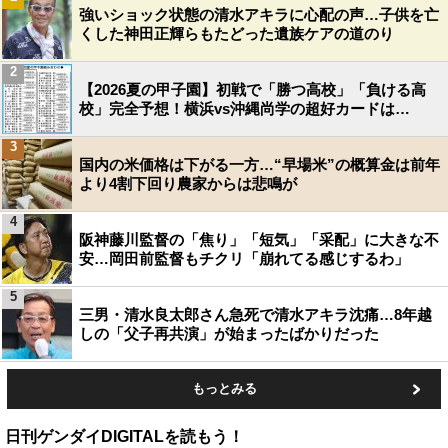
強いショック状態の清水アキラに心配の声…子供を亡
くした神田正輝らもたどった遺族ケアの道のり
2
【2026夏の甲子園】初戦で「勝つ高校」「負ける高
校」完全予想！横浜vs沖縄尚学の超好カードは…
3
国内の米価格は下がる一方…“早場米”の概算金は前年
より4割下回り農家からは悲鳴が
4
阪神藤川監督の「焦り」「短気」「采配」に大きな不
安…岡田前監督もチクリ「崩れてる感じするわ」
5
三男・清水良太郎さん急死で清水アキラ沈痛…8年越
しの「父子再共演」が始まったばかりだった
もっとみる
日刊ゲンダイDIGITALを読もう！