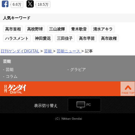
6.6万
18.5万
人気キーワード
高市首相
高校野球
三山凌輝
青木歌音
清水アキラ
ハラスメント
神田愛花
三田佳子
高市早苗
高市政権
日刊ゲンダイDIGITAL
芸能
芸能ニュース
記事
芸能
芸能
グラビア
コラム
表示切り替え
（C）Nikkan Gendai