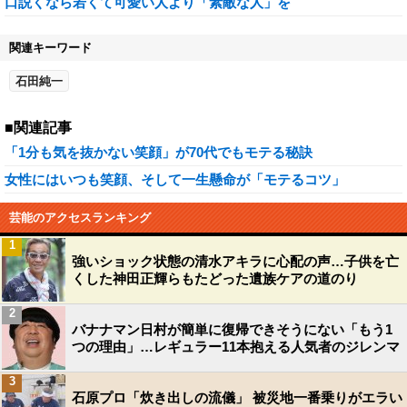
口説くなら若くて可愛い人より「素敵な人」を
関連キーワード
石田純一
■関連記事
「1分も気を抜かない笑顔」が70代でもモテる秘訣
女性にはいつも笑顔、そして一生懸命が「モテるコツ」
芸能のアクセスランキング
1
強いショック状態の清水アキラに心配の声…子供を亡
くした神田正輝らもたどった遺族ケアの道のり
2
バナナマン日村が簡単に復帰できそうにない「もう1
つの理由」…レギュラー11本抱える人気者のジレンマ
3
石原プロ「炊き出しの流儀」 被災地一番乗りがエラい