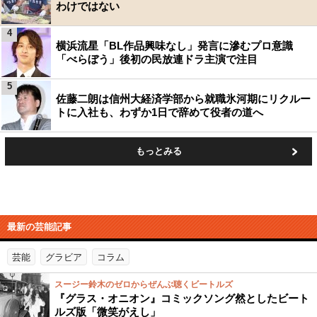
わけではない
4
横浜流星「BL作品興味なし」発言に滲むプロ意識
「べらぼう」後初の民放連ドラ主演で注目
5
佐藤二朗は信州大経済学部から就職氷河期にリクルー
トに入社も、わずか1日で辞めて役者の道へ
もっとみる
最新の芸能記事
芸能
グラビア
コラム
スージー鈴木のゼロからぜんぶ聴くビートルズ
『グラス・オニオン』コミックソング然としたビート
ルズ版「微笑がえし」