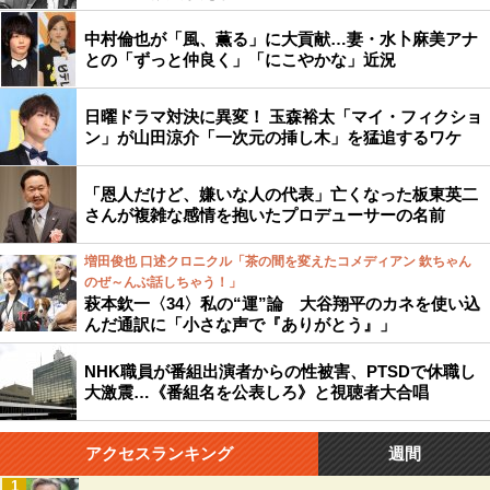
中村倫也が「風、薫る」に大貢献…妻・水卜麻美アナ
との「ずっと仲良く」「にこやかな」近況
日曜ドラマ対決に異変！ 玉森裕太「マイ・フィクショ
ン」が山田涼介「一次元の挿し木」を猛追するワケ
「恩人だけど、嫌いな人の代表」亡くなった板東英二
さんが複雑な感情を抱いたプロデューサーの名前
増田俊也 口述クロニクル「茶の間を変えたコメディアン 欽ちゃん
のぜ～んぶ話しちゃう！」
萩本欽一〈34〉私の“運”論 大谷翔平のカネを使い込
んだ通訳に「小さな声で『ありがとう』」
NHK職員が番組出演者からの性被害、PTSDで休職し
大激震…《番組名を公表しろ》と視聴者大合唱
アクセスランキング
週間
1