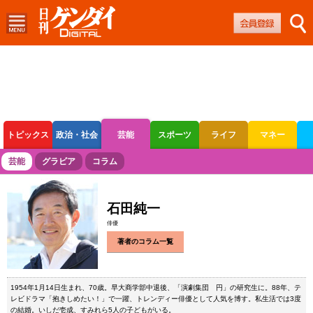
トピックス
政治・社会
芸能
スポーツ
ライフ
マネー
ボートレース
競輪
オートレース
芸能
グラビア
コラム
石田純一
俳優
著者のコラム一覧
1954年1月14日生まれ、70歳。早大商学部中退後、「演劇集団 円」の研究生に。88年、テ
レビドラマ「抱きしめたい！」で一躍、トレンディー俳優として人気を博す。私生活では3度
の結婚。いしだ壱成、すみれら5人の子どもがいる。