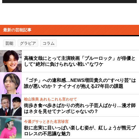
最新の芸能記事
芸能
グラビア
コラム
高橋文哉にとって主演映画「ブルーロック」が俳優と
して“絶対に負けられない戦い”なワケ
「ゴチ」への違和感…NEWS増田貴久の“すべり芸”は
誰が悪いのか？ ナイナイが抱える27年目の課題
桧山珠美 あれもこれも言わせて
街歩き食べ歩きばかりの売れっ子芸人ばかり…漫才師
はネタを見せてナンボじゃないの？
今週グサッときた名言珍言
欲に忠実に目いっぱい楽しむ姿が、紅しょうが熊元プ
ロレスの不思議な魅力