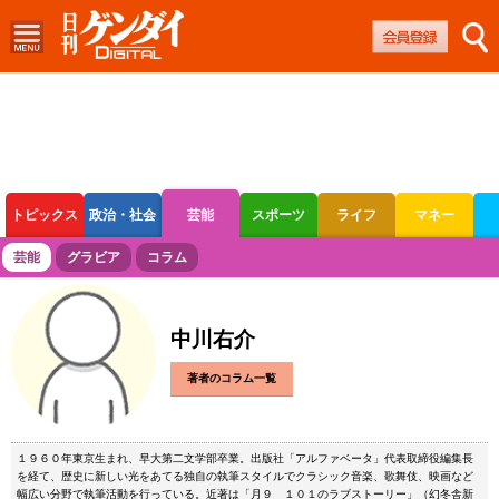
トピックス
政治・社会
芸能
スポーツ
ライフ
マネー
ボートレース
競輪
オートレース
芸能
グラビア
コラム
中川右介
著者のコラム一覧
１９６０年東京生まれ、早大第二文学部卒業。出版社「アルファベータ」代表取締役編集長
を経て、歴史に新しい光をあてる独自の執筆スタイルでクラシック音楽、歌舞伎、映画など
幅広い分野で執筆活動を行っている。近著は「月９ １０１のラブストーリー」（幻冬舎新