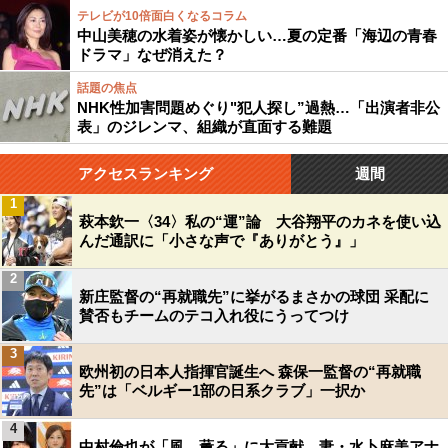
テレビが10倍面白くなるコラム
中山美穂の水着姿が懐かしい…夏の定番「海辺の青春
ドラマ」なぜ消えた？
話題の焦点
NHK性加害問題めぐり"犯人探し”過熱…「出演者非公
表」のジレンマ、組織が直面する難題
アクセスランキング
週間
1
萩本欽一〈34〉私の“運”論 大谷翔平のカネを使い込
んだ通訳に「小さな声で『ありがとう』」
2
新庄監督の“再就職先”に挙がるまさかの球団 采配に
賛否もチームのテコ入れ役にうってつけ
3
欧州初の日本人指揮官誕生へ 森保一監督の“再就職
先”は「ベルギー1部の日系クラブ」一択か
4
中村倫也が「風、薫る」に大貢献…妻・水卜麻美アナ