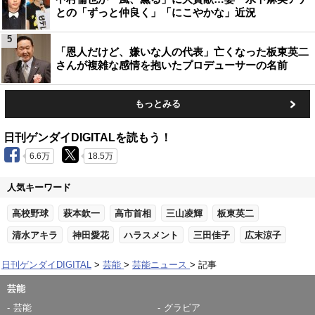
との「ずっと仲良く」「にこやかな」近況
5
「恩人だけど、嫌いな人の代表」亡くなった板東英二
さんが複雑な感情を抱いたプロデューサーの名前
もっとみる
日刊ゲンダイDIGITALを読もう！
6.6万
18.5万
人気キーワード
高校野球
萩本欽一
高市首相
三山凌輝
板東英二
清水アキラ
神田愛花
ハラスメント
三田佳子
広末涼子
日刊ゲンダイDIGITAL
芸能
芸能ニュース
記事
芸能
芸能
グラビア