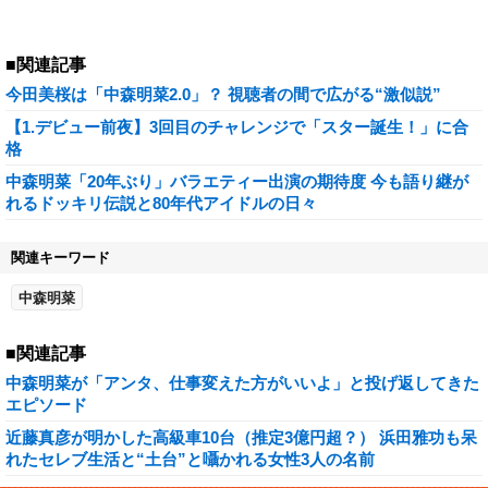
■関連記事
今田美桜は「中森明菜2.0」？ 視聴者の間で広がる“激似説”
【1.デビュー前夜】3回目のチャレンジで「スター誕生！」に合
格
中森明菜「20年ぶり」バラエティー出演の期待度 今も語り継が
れるドッキリ伝説と80年代アイドルの日々
関連キーワード
中森明菜
■関連記事
中森明菜が「アンタ、仕事変えた方がいいよ」と投げ返してきた
エピソード
近藤真彦が明かした高級車10台（推定3億円超？） 浜田雅功も呆
れたセレブ生活と“土台”と囁かれる女性3人の名前