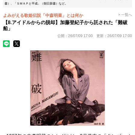
書）、「ＳＭＡＰと平成」（朝日新書）など。
> 一覧へ
よみがえる歌姫伝説「中森明菜」とは何か
【8.アイドルからの脱却】加藤登紀子から託された「難破
船」
公開：
26/07/09 17:00
更新：
26/07/09 17:00