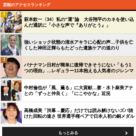
芸能のアクセスランキング
1
萩本欽一〈34〉私の“運”論 大谷翔平のカネを使い込
んだ通訳に「小さな声で『ありがとう』」
2
強いショック状態の清水アキラに心配の声…子供を亡
くした神田正輝らもたどった遺族ケアの道のり
3
バナナマン日村が簡単に復帰できそうにない「もう1
つの理由」…レギュラー11本抱える人気者のジレンマ
4
中村倫也が「風、薫る」に大貢献…妻・水卜麻美アナ
との「ずっと仲良く」「にこやかな」近況
5
高橋成美「渋幕→慶応」だけでは読み解けないズバ抜
けた回転の速さ 世界選手権ペアで日本人初の銅メダル
もっとみる