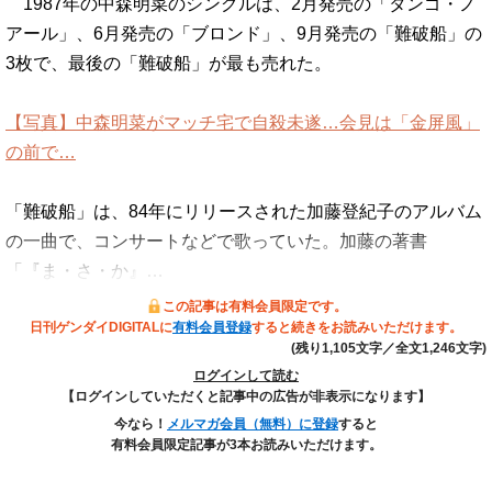
1987年の中森明菜のシングルは、2月発売の「タンゴ・ノ
アール」、6月発売の「ブロンド」、9月発売の「難破船」の
3枚で、最後の「難破船」が最も売れた。
【写真】中森明菜がマッチ宅で自殺未遂…会見は「金屏風」
の前で…
「難破船」は、84年にリリースされた加藤登紀子のアルバム
の一曲で、コンサートなどで歌っていた。加藤の著書
「『ま・さ・か』…
この記事は有料会員限定です。
日刊ゲンダイDIGITALに
有料会員登録
すると続きをお読みいただけます。
(残り1,105文字／全文1,246文字)
ログインして読む
【ログインしていただくと記事中の広告が非表示になります】
今なら！
メルマガ会員（無料）に登録
すると
有料会員限定記事が3本お読みいただけます。