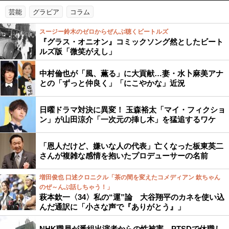
芸能
グラビア
コラム
スージー鈴木のゼロからぜんぶ聴くビートルズ
『グラス・オニオン』コミックソング然としたビート
ルズ版「微笑がえし」
中村倫也が「風、薫る」に大貢献…妻・水卜麻美アナ
との「ずっと仲良く」「にこやかな」近況
日曜ドラマ対決に異変！ 玉森裕太「マイ・フィクショ
ン」が山田涼介「一次元の挿し木」を猛追するワケ
「恩人だけど、嫌いな人の代表」亡くなった板東英二
さんが複雑な感情を抱いたプロデューサーの名前
増田俊也 口述クロニクル「茶の間を変えたコメディアン 欽ちゃん
のぜ～んぶ話しちゃう！」
萩本欽一〈34〉私の“運”論 大谷翔平のカネを使い込
んだ通訳に「小さな声で『ありがとう』」
NHK職員が番組出演者からの性被害、PTSDで休職し