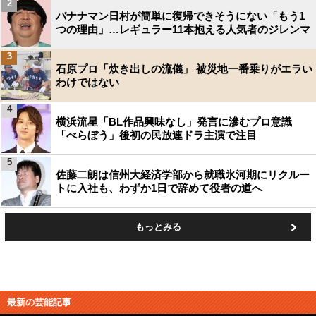
2
バナナマン日村が簡単に復帰できそうにない「もう1
つの理由」…レギュラー11本抱える人気者のジレンマ
3
石原プロ「炊き出しの流儀」 被災地一番乗りがエラい
わけではない
4
横浜流星「BL作品興味なし」発言に滲むプロ意識
「べらぼう」後初の民放連ドラ主演で注目
5
佐藤二朗は信州大経済学部から就職氷河期にリクルー
トに入社も、わずか1日で辞めて役者の道へ
もっとみる
最新の芸能記事