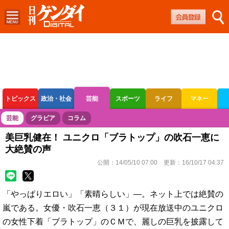
トピックス
政治・社会
芸能
スポーツ
ライフ
マネー
ボートレース
競輪
オートレース
芸能
グラビア
コラム
美巨乳健在！ ユニクロ「ブラトップ」の吹石一恵に
大絶賛の声
公開：
14/05/10 07:00
更新：
16/10/17 04:37
「やっぱりエロい」「素晴らしい」―。ネット上では絶賛の
嵐である。女優・吹石一恵（３１）が現在放送中のユニクロ
の女性下着「ブラトップ」のＣＭで、麗しの巨乳を披露して