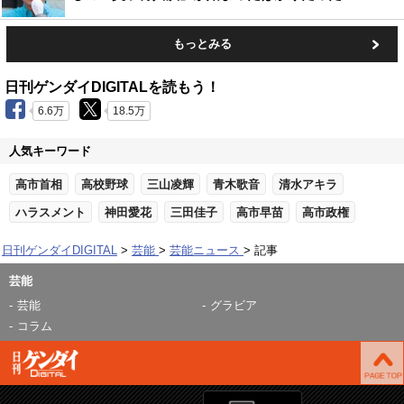
もっとみる
日刊ゲンダイDIGITALを読もう！
6.6万
18.5万
人気キーワード
高市首相
高校野球
三山凌輝
青木歌音
清水アキラ
ハラスメント
神田愛花
三田佳子
高市早苗
高市政権
日刊ゲンダイDIGITAL
芸能
芸能ニュース
記事
芸能
芸能
グラビア
コラム