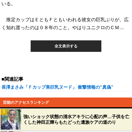
いる。
推定カップはＥともＦともいわれる彼女の巨乳ぶりが、広
く知れ渡ったのは０８年のこと。やはりユニクロのＣＭ…
全文表示する
■関連記事
長澤まさみ「Ｆカップ美巨乳ヌード」 衝撃情報の“真偽”
芸能のアクセスランキング
1
強いショック状態の清水アキラに心配の声…子供を亡
くした神田正輝らもたどった遺族ケアの道のり