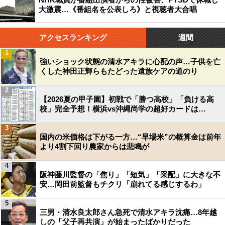
大激震…《番組名を公表しろ》と視聴者大合唱
アクセスランキング
週間
1
強いショック状態の清水アキラに心配の声…子供を亡
くした神田正輝らもたどった遺族ケアの道のり
2
【2026夏の甲子園】初戦で「勝つ高校」「負ける高
校」完全予想！横浜vs沖縄尚学の超好カードは…
3
国内の米価格は下がる一方…“早場米”の概算金は前年
より4割下回り農家からは悲鳴が
4
阪神藤川監督の「焦り」「短気」「采配」に大きな不
安…岡田前監督もチクリ「崩れてる感じするわ」
5
三男・清水良太郎さん急死で清水アキラ沈痛…8年越
しの「父子再共演」が始まったばかりだった