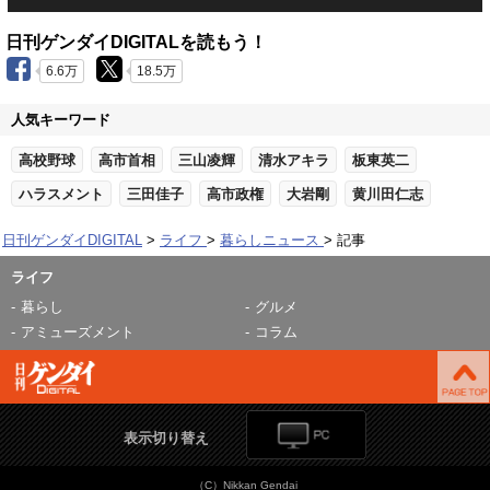
日刊ゲンダイDIGITALを読もう！
6.6万
18.5万
人気キーワード
高校野球
高市首相
三山凌輝
清水アキラ
板東英二
ハラスメント
三田佳子
高市政権
大岩剛
黄川田仁志
日刊ゲンダイDIGITAL
ライフ
暮らしニュース
記事
ライフ
暮らし
グルメ
アミューズメント
コラム
表示切り替え
（C）Nikkan Gendai