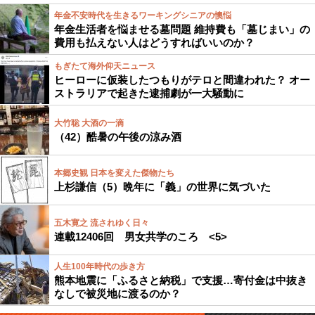
年金不安時代を生きるワーキングシニアの懊悩
年金生活者を悩ませる墓問題 維持費も「墓じまい」の
費用も払えない人はどうすればいいのか？
もぎたて海外仰天ニュース
ヒーローに仮装したつもりがテロと間違われた？ オー
ストラリアで起きた逮捕劇が一大騒動に
大竹聡 大酒の一滴
（42）酷暑の午後の涼み酒
本郷史観 日本を変えた傑物たち
上杉謙信（5）晩年に「義」の世界に気づいた
五木寛之 流されゆく日々
連載12406回 男女共学のころ <5>
人生100年時代の歩き方
熊本地震に「ふるさと納税」で支援…寄付金は中抜き
なしで被災地に渡るのか？