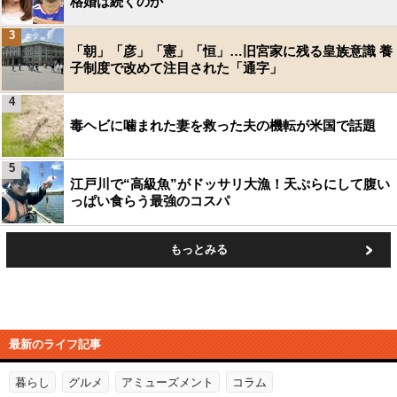
格婚は続くのか
3
「朝」「彦」「憲」「恒」…旧宮家に残る皇族意識 養
子制度で改めて注目された「通字」
4
毒ヘビに噛まれた妻を救った夫の機転が米国で話題
5
江戸川で“高級魚”がドッサリ大漁！天ぷらにして腹い
っぱい食らう最強のコスパ
もっとみる
最新のライフ記事
暮らし
グルメ
アミューズメント
コラム