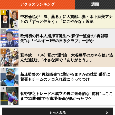
アクセスランキング
週間
1
中村倫也が「風、薫る」に大貢献…妻・水卜麻美アナ
との「ずっと仲良く」「にこやかな」近況
2
欧州初の日本人指揮官誕生へ 森保一監督の“再就職
先”は「ベルギー1部の日系クラブ」一択か
3
萩本欽一〈34〉私の“運”論 大谷翔平のカネを使い込
んだ通訳に「小さな声で『ありがとう』」
4
新庄監督の“再就職先”に挙がるまさかの球団 采配に
賛否もチームのテコ入れ役にうってつけ
5
菅野智之トレード不成立の裏に致命的な“前科”…ここ
まで11勝4敗でも市場価値が低かったワケ
もっとみる