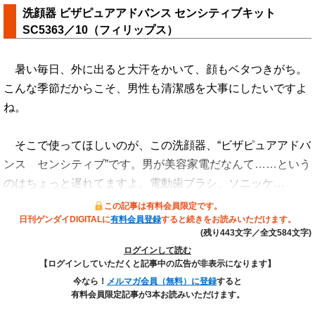
洗顔器 ビザピュアアドバンス センシティブキット
SC5363／10（フィリップス）
暑い毎日、外に出ると大汗をかいて、顔もベタつきがち。
こんな季節だからこそ、男性も清潔感を大事にしたいですよ
ね。
そこで使ってほしいのが、この洗顔器、“ビザピュアアドバ
ンス センシティブ”です。男が美容家電だなんて……という
のはちょっと遅れてますよ。電動歯ブラシ、ソニッケ…
この記事は有料会員限定です。
日刊ゲンダイDIGITALに
有料会員登録
すると続きをお読みいただけます。
(残り443文字／全文584文字)
ログインして読む
【ログインしていただくと記事中の広告が非表示になります】
今なら！
メルマガ会員（無料）に登録
すると
有料会員限定記事が3本お読みいただけます。