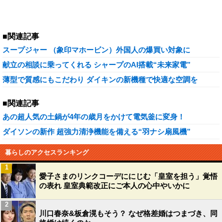
■関連記事
スープジャー （象印マホービン）外国人の爆買い対象に
献立の相談に乗ってくれる シャープのAI搭載“未来家電”
薄型で質感にもこだわり ダイキンの新機種で快適な空調を
■関連記事
あの超人気の土鍋が4年の歳月をかけて電気釜に変身！
ダイソンの新作 超強力清浄機能を備える“羽ナシ扇風機”
暮らしのアクセスランキング
1
愛子さまのリンクコーデににじむ「皇室を担う」覚悟
の表れ 皇室典範改正にご本人の心中やいかに
2
川口春奈&板倉滉もそう？ なぜ格差婚はつまづき、同