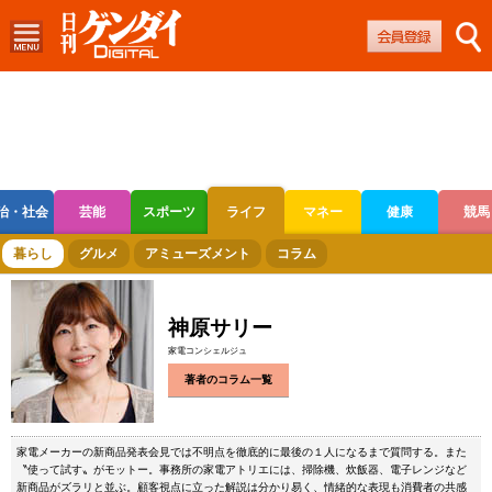
治・社会
芸能
スポーツ
ライフ
マネー
健康
競馬
ボートレース
競輪
オートレース
暮らし
グルメ
アミューズメント
コラム
神原サリー
家電コンシェルジュ
著者のコラム一覧
家電メーカーの新商品発表会見では不明点を徹底的に最後の１人になるまで質問する。また
〝使って試す〟がモットー。事務所の家電アトリエには、掃除機、炊飯器、電子レンジなど
新商品がズラリと並ぶ。顧客視点に立った解説は分かり易く、情緒的な表現も消費者の共感