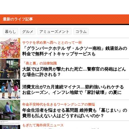
最新のライフ記事
暮らし
グルメ
アミューズメント
コラム
サウナを求め東へ西へ ととのって一杯
「グランパークホテル ザ・ルクソー南柏」銭湯並みの
料金で無料ナイトキャップサービスも
「表と裏」の法律知識
大阪では刃物男が撃たれた死亡…警察官の発砲はどん
な場合に許される？
消費支出が7カ月連続マイナス…節約強いられケチる
お盆シーズン、インフレ地獄で「家計破壊」の夏に
年金不安時代を生きるワーキングシニアの懊悩
年金生活者を悩ませる墓問題 維持費も「墓じまい」の
費用も払えない人はどうすればいいのか？
もぎたて海外仰天ニュース