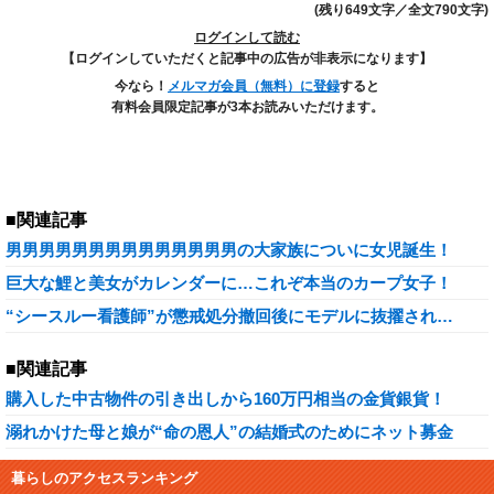
(残り649文字／全文790文字)
ログインして読む
【ログインしていただくと記事中の広告が非表示になります】
今なら！
メルマガ会員（無料）に登録
すると
有料会員限定記事が3本お読みいただけます。
■関連記事
男男男男男男男男男男男男男男の大家族についに女児誕生！
巨大な鯉と美女がカレンダーに…これぞ本当のカープ女子！
“シースルー看護師”が懲戒処分撤回後にモデルに抜擢され…
■関連記事
購入した中古物件の引き出しから160万円相当の金貨銀貨！
溺れかけた母と娘が“命の恩人”の結婚式のためにネット募金
暮らしのアクセスランキング