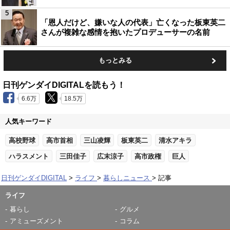
5
「恩人だけど、嫌いな人の代表」亡くなった板東英二
さんが複雑な感情を抱いたプロデューサーの名前
もっとみる
日刊ゲンダイDIGITALを読もう！
6.6万
18.5万
人気キーワード
高校野球
高市首相
三山凌輝
板東英二
清水アキラ
ハラスメント
三田佳子
広末涼子
高市政権
巨人
日刊ゲンダイDIGITAL
ライフ
暮らしニュース
記事
ライフ
暮らし
グルメ
アミューズメント
コラム