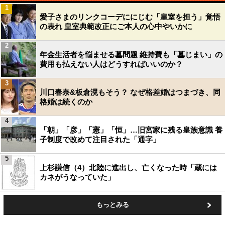
1
愛子さまのリンクコーデににじむ「皇室を担う」覚悟
の表れ 皇室典範改正にご本人の心中やいかに
2
年金生活者を悩ませる墓問題 維持費も「墓じまい」の
費用も払えない人はどうすればいいのか？
3
川口春奈&板倉滉もそう？ なぜ格差婚はつまづき、同
格婚は続くのか
4
「朝」「彦」「憲」「恒」…旧宮家に残る皇族意識 養
子制度で改めて注目された「通字」
5
上杉謙信（4）北陸に進出し、亡くなった時「蔵には
カネがうなっていた」
もっとみる