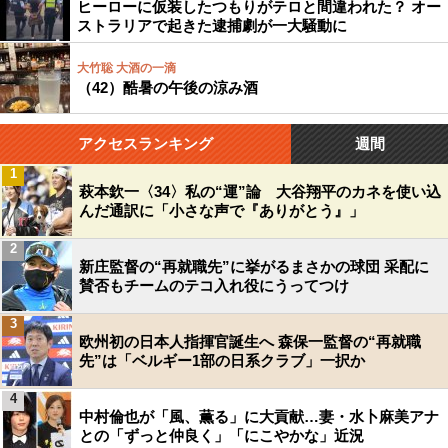
ヒーローに仮装したつもりがテロと間違われた？ オー
ストラリアで起きた逮捕劇が一大騒動に
大竹聡 大酒の一滴
（42）酷暑の午後の涼み酒
アクセスランキング
週間
1
萩本欽一〈34〉私の“運”論 大谷翔平のカネを使い込
んだ通訳に「小さな声で『ありがとう』」
2
新庄監督の“再就職先”に挙がるまさかの球団 采配に
賛否もチームのテコ入れ役にうってつけ
3
欧州初の日本人指揮官誕生へ 森保一監督の“再就職
先”は「ベルギー1部の日系クラブ」一択か
4
中村倫也が「風、薫る」に大貢献…妻・水卜麻美アナ
との「ずっと仲良く」「にこやかな」近況