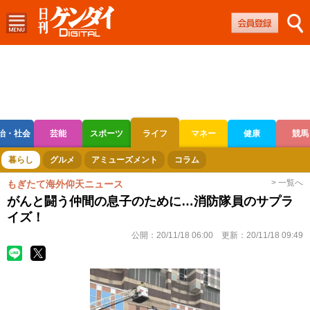
治・社会
芸能
スポーツ
ライフ
マネー
健康
競馬
ボートレース
競輪
オートレース
暮らし
グルメ
アミューズメント
コラム
> 一覧へ
もぎたて海外仰天ニュース
がんと闘う仲間の息子のために…消防隊員のサプラ
イズ！
公開：
20/11/18 06:00
更新：
20/11/18 09:49