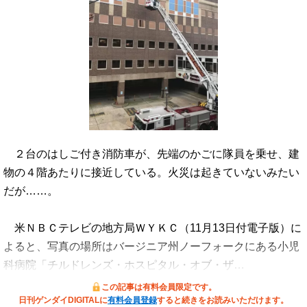
２台のはしご付き消防車が、先端のかごに隊員を乗せ、建
物の４階あたりに接近している。火災は起きていないみたい
だが……。
米ＮＢＣテレビの地方局ＷＹＫＣ（11月13日付電子版）に
よると、写真の場所はバージニア州ノーフォークにある小児
科病院「チルドレンズ・ホスピタル・オブ・ザ…
この記事は有料会員限定です。
日刊ゲンダイDIGITALに
有料会員登録
すると続きをお読みいただけます。