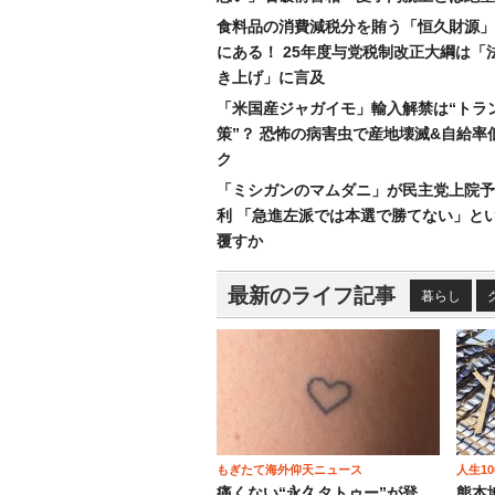
食料品の消費減税分を賄う「恒久財源」
にある！ 25年度与党税制改正大綱は「
き上げ」に言及
「米国産ジャガイモ」輸入解禁は“トラ
策”？ 恐怖の病害虫で産地壊滅&自給率
ク
「ミシガンのマムダニ」が民主党上院予
利 「急進左派では本選で勝てない」と
覆すか
最新のライフ記事
暮らし
もぎたて海外仰天ニュース
人生1
痛くない“永久タトゥー”が登
熊本