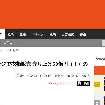
フ
経済
健康
コミック
競馬
公営競技
書籍
コラム
ュース
記事
ジで衣類販売 売り上げ53億円（！）の
公開日：
2021/11/11 06:00
更新日：
2021/11/11 06:00
>> バックナンバー
印刷
1
2