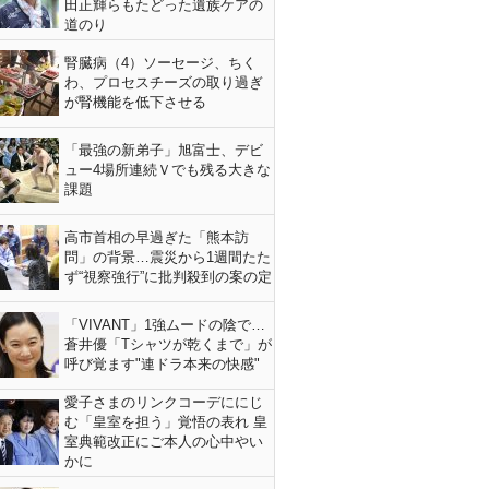
田正輝らもたどった遺族ケアの
道のり
腎臓病（4）ソーセージ、ちく
わ、プロセスチーズの取り過ぎ
が腎機能を低下させる
「最強の新弟子」旭富士、デビ
ュー4場所連続Ｖでも残る大きな
課題
高市首相の早過ぎた「熊本訪
問」の背景…震災から1週間たた
ず“視察強行”に批判殺到の案の定
「VIVANT」1強ムードの陰で…
蒼井優「Tシャツが乾くまで」が
呼び覚ます"連ドラ本来の快感"
愛子さまのリンクコーデににじ
む「皇室を担う」覚悟の表れ 皇
室典範改正にご本人の心中やい
かに