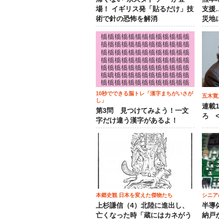
場！ イギリス発「貼るだけ」技
支援
術で針の恐怖を解消
災地
10秒でできる脳トレ「漢字まちがいさが
五木寛
し」
連載
第3問 見つけてみよう！一文
ろ <
字だけ違う漢字があるよ！
本郷史観 日本を変えた傑物たち
シニア
上杉謙信（4）北陸に進出し、
半導
亡くなった時「蔵にはカネがう
納戸