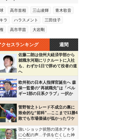
球
高市首相
三山凌輝
青木歌音
キラ
ハラスメント
三田佳子
権
高市早苗
大岩剛
アクセスランキング
週間
佐藤二朗は信州大経済学部から
就職氷河期にリクルートに入社
も、わずか1日で辞めて役者の道
へ
欧州初の日本人指揮官誕生へ 森
保一監督の“再就職先”は「ベル
ギー1部の日系クラブ」一択か
菅野智之トレード不成立の裏に
致命的な“前科”…ここまで11勝4
敗でも市場価値が低かったワケ
強いショック状態の清水アキラ
に心配の声…子供を亡くした神