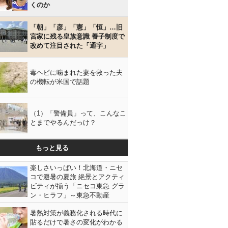
くのか
「朝」「彦」「憲」「恒」…旧
宮家に残る皇族意識 養子制度で
改めて注目された「通字」
毒ヘビに噛まれた妻を救った夫
の機転が米国で話題
（1）「警備員」って、こんなこ
とまでやるんだっけ？
もっと見る
楽しさいっぱい！北海道・ニセ
コで避暑の夏旅 絶景とアクティ
ビティが揃う「ニセコ東急 グラ
ン・ヒラフ」～東急不動産
暑熱対策が義務化される時代に
貼るだけで暑さの変化がわかる