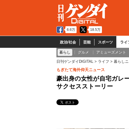
6.6万
18.5万
政治/社会
芸能
スポーツ
ライ
暮らし
グルメ
アミューズメント
日刊ゲンダイDIGITAL
ライフ
暮らしニ
もぎたて海外仰天ニュース
豪出身の女性が自宅ガレー
サクセスストーリー