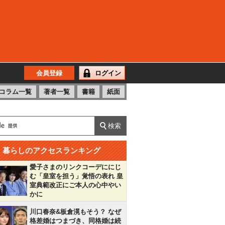
会員登録
ログイン
コラム一覧
著者一覧
書籍
紙面
暮らしのアクセスランキング
愛子さまのリンクコーデににじ
む「皇室を担う」覚悟の表れ 皇
室典範改正にご本人の心中やい
かに
川口春奈&板倉滉もそう？ なぜ
格差婚はつまづき、同格婚は続