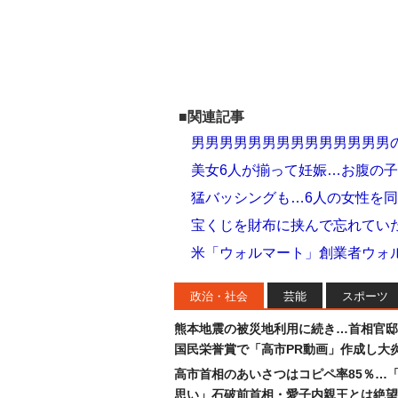
■関連記事
男男男男男男男男男男男男男男
美女6人が揃って妊娠…お腹の
猛バッシングも…6人の女性を
宝くじを財布に挟んで忘れてい
米「ウォルマート」創業者ウォル
政治・社会
芸能
スポーツ
熊本地震の被災地利用に続き…首相官邸
国民栄誉賞で「高市PR動画」作成し大
高市首相のあいさつはコピペ率85％…
思い」石破前首相・愛子内親王とは絶望