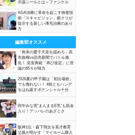
示温シールとは～ファンケル
AGA治療に革命を起こす検査技
術「スキャビジョン」銀クリが
提示する新しい薄毛治療のあり
方
編集部オススメ
「将来の愛子天皇を認めろ」高
市政権vs読売新聞でバトル激
化！ 皇室典範「再び改定」に世
論の85％が味方
2026夏の甲子園は「初出場校」
でも侮れない！ 4校ともハンデ
をはね返すポテンシャル十分
田中みな実“まんまるE乳”も筋金
入り！アッパレのあざとさ
阪神1位・森下翔太を英才教育
父親が明かす「マイホーム購入