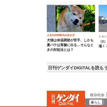
人生100年時代の歩き方
ショッ
犬猫は体温調節が苦手、しかも
（2
夏バテは胃腸に出る…そんなと
場！
きの対処法とは？
日刊ゲンダイDIGITALを読も
政治/社会
暮らし