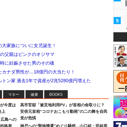
5
の大家族についに女児誕生！
子の父親はピンクのオジサマ
同時に妊娠させた男のその後
たカナダ男性が…18億円の大当たり！
トン家 過去1年で資産が2兆5280億円増えた
マネー
健康
BOOKS
が今度は
高市官邸「被災地利用PV」が首相の命取りに？
炎上
安倍元首相“コロナおこもり動画”の二の舞を自民
党が危惧
「広島への
的格差
神戸への“聖地帰還”めぐり騒然…山口組・司組長