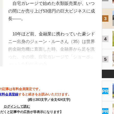
自宅ガレージで始めた衣類販売業が、いつ
の間にか売り上げ53億円の巨大ビジネスに成
3
長――。
10年ほど前、金融業に携わっていた豪シド
4
ニー出身のジェーン・ルーさん（35）は世界
的金融危機に直面した時、金融界から足を洗
った。その後、自宅ガレージで「ショーポ」
5
という衣類販売の会…
の記事は有料会員限定です。
PR
有料会員登録
すると続きをお読みいただけます。
(残り283文字／全文424文字)
ログインして読む
PR
ただくと記事中の広告が非表示になります】