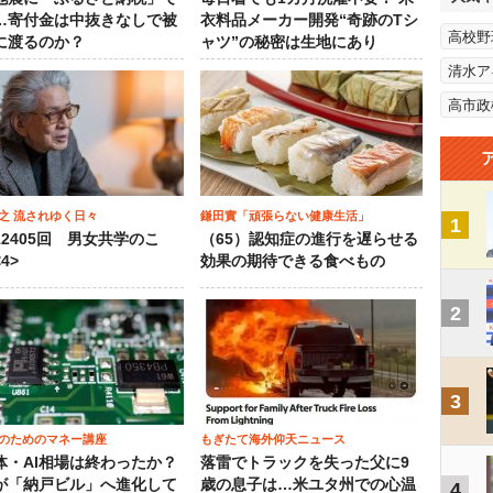
…寄付金は中抜きなしで被
衣料品メーカー開発“奇跡のTシ
高校野
に渡るのか？
ャツ”の秘密は生地にあり
清水ア
高市政
之 流されゆく日々
鎌田實「頑張らない健康生活」
1
12405回 男女共学のこ
（65）認知症の進行を遅らせる
4>
効果の期待できる食べもの
2
3
のためのマネー講座
もぎたて海外仰天ニュース
体・AI相場は終わったか？
落雷でトラックを失った父に9
が「納戸ビル」へ進化して
歳の息子は…米ユタ州での心温
4