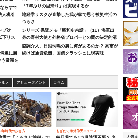
「7年ぶりの里帰り」は実現するか
ならすで
法人税引
地経学リスクが直撃した我が家で思う被災生活の
つらさ
ンプ対
シリーズ 保阪メモ「昭和史余話」（11）海軍出
低下リス
身の野村大使と外務省プロパーとの間の決定的溝
協調介入、日銀恫喝の裏に何があるのか？ 高市が
備選に勝
続けば通貨危機、国債クラッシュに現実味
いう常識を
グルメ
アミューズメント
コラム
00年時代の歩き方
もぎたて海外仰天ニュース
人気
地震に「ふるさと納税」で
毎日着ても1カ月洗濯不要？ 米