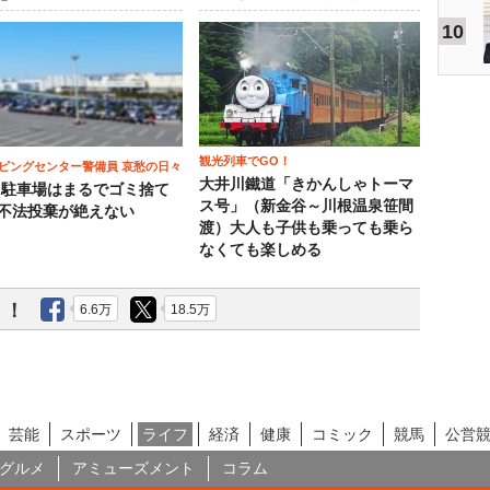
10
観光列車でGO！
ピングセンター警備員 哀愁の日々
大井川鐵道「きかんしゃトーマ
）駐車場はまるでゴミ捨て
ス号」（新金谷～川根温泉笹間
 不法投棄が絶えない
渡）大人も子供も乗っても乗ら
なくても楽しめる
う！
6.6万
18.5万
芸能
スポーツ
ライフ
経済
健康
コミック
競馬
公営
グルメ
アミューズメント
コラム