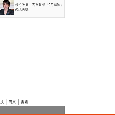
続く政局…高市首相「9月退陣」
の現実味
競技
写真
書籍