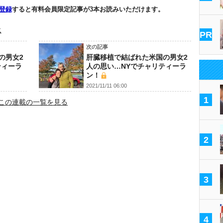
登録
すると有料会員限定記事が3本お読みいただけます。
ス
PR
次の記事
の男女2
肝臓移植で結ばれた米国の男女2
ティーラ
人の思い…NYでチャリティーラ
ン！
2021/11/11 06:00
1
この連載の一覧を見る
2
3
4