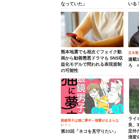
なっていた」
いる
熊本地震でも相次ぐフェイク動
五木寛
画から勧善懲悪ドラマも SNS収
連載
益化モデルで問われる表現規制
ろ <
の可能性
ライ
眼鏡男子は猫に夢中～猫愛が止まらな
良、
い！～
定外
第33回「ネコを見守りたい」
境変