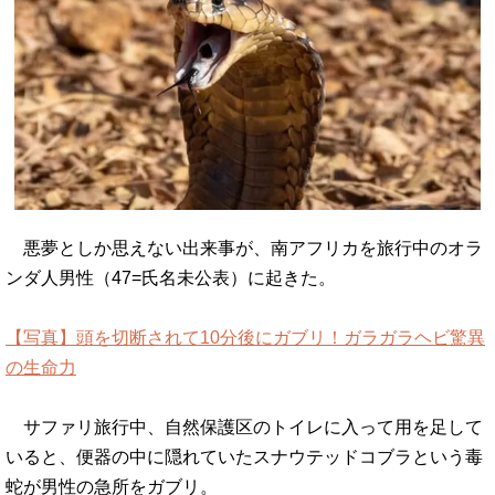
悪夢としか思えない出来事が、南アフリカを旅行中のオラ
ンダ人男性（47=氏名未公表）に起きた。
【写真】頭を切断されて10分後にガブリ！ガラガラヘビ驚異
の生命力
サファリ旅行中、自然保護区のトイレに入って用を足して
いると、便器の中に隠れていたスナウテッドコブラという毒
蛇が男性の急所をガブリ。