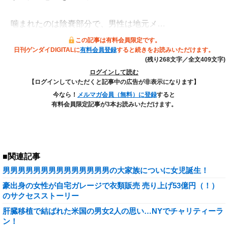
噛まれたのは陰嚢部分で、男性は地元メ…
この記事は有料会員限定です。
日刊ゲンダイDIGITALに
有料会員登録
すると続きをお読みいただけます。
(残り268文字／全文409文字)
ログインして読む
【ログインしていただくと記事中の広告が非表示になります】
今なら！
メルマガ会員（無料）に登録
すると
有料会員限定記事が3本お読みいただけます。
■関連記事
男男男男男男男男男男男男男男の大家族についに女児誕生！
豪出身の女性が自宅ガレージで衣類販売 売り上げ53億円（！）
のサクセスストーリー
肝臓移植で結ばれた米国の男女2人の思い…NYでチャリティーラ
ン！