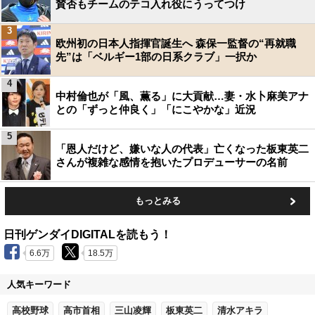
賛否もチームのテコ入れ役にうってつけ
3
欧州初の日本人指揮官誕生へ 森保一監督の“再就職
先”は「ベルギー1部の日系クラブ」一択か
4
中村倫也が「風、薫る」に大貢献…妻・水卜麻美アナ
との「ずっと仲良く」「にこやかな」近況
5
「恩人だけど、嫌いな人の代表」亡くなった板東英二
さんが複雑な感情を抱いたプロデューサーの名前
もっとみる
日刊ゲンダイDIGITALを読もう！
6.6万
18.5万
人気キーワード
高校野球
高市首相
三山凌輝
板東英二
清水アキラ