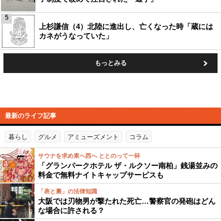
5
上杉謙信（4）北陸に進出し、亡くなった時「蔵には
カネがうなっていた」
もっとみる
最新のライフ記事
暮らし
グルメ
アミューズメント
コラム
サウナを求め東へ西へ ととのって一杯
「グランパークホテル ザ・ルクソー南柏」銭湯並みの
料金で無料ナイトキャップサービスも
「表と裏」の法律知識
大阪では刃物男が撃たれた死亡…警察官の発砲はどん
な場合に許される？