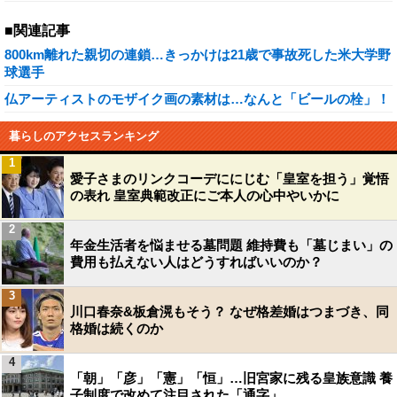
■関連記事
800km離れた親切の連鎖…きっかけは21歳で事故死した米大学野
球選手
仏アーティストのモザイク画の素材は…なんと「ビールの栓」！
暮らしのアクセスランキング
1
愛子さまのリンクコーデににじむ「皇室を担う」覚悟
の表れ 皇室典範改正にご本人の心中やいかに
2
年金生活者を悩ませる墓問題 維持費も「墓じまい」の
費用も払えない人はどうすればいいのか？
3
川口春奈&板倉滉もそう？ なぜ格差婚はつまづき、同
格婚は続くのか
4
「朝」「彦」「憲」「恒」…旧宮家に残る皇族意識 養
子制度で改めて注目された「通字」