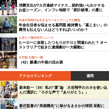
消費支出が7カ月連続マイナス…節約強いられケチる
お盆シーズン、インフレ地獄で「家計破壊」の夏に
年金不安時代を生きるワーキングシニアの懊悩
年金生活者を悩ませる墓問題 維持費も「墓じまい」の
費用も払えない人はどうすればいいのか？
もぎたて海外仰天ニュース
ヒーローに仮装したつもりがテロと間違われた？ オー
ストラリアで起きた逮捕劇が一大騒動に
大竹聡 大酒の一滴
（42）酷暑の午後の涼み酒
アクセスランキング
週間
1
萩本欽一〈34〉私の“運”論 大谷翔平のカネを使い込
んだ通訳に「小さな声で『ありがとう』」
2
新庄監督の“再就職先”に挙がるまさかの球団 采配に