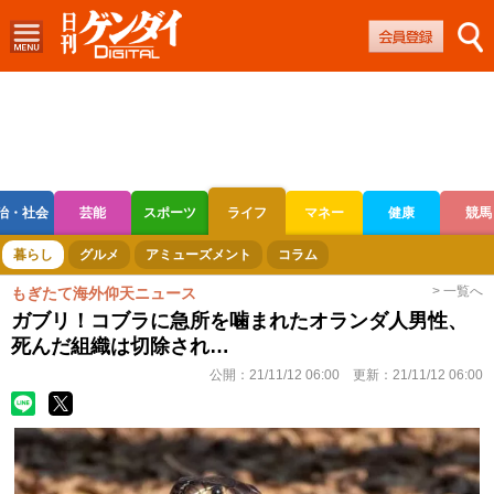
治・社会
芸能
スポーツ
ライフ
マネー
健康
競馬
ボートレース
競輪
オートレース
暮らし
グルメ
アミューズメント
コラム
> 一覧へ
もぎたて海外仰天ニュース
ガブリ！コブラに急所を噛まれたオランダ人男性、
死んだ組織は切除され…
公開：
21/11/12 06:00
更新：
21/11/12 06:00