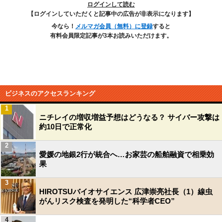
ログインして読む
【ログインしていただくと記事中の広告が非表示になります】
今なら！
メルマガ会員（無料）に登録
すると
有料会員限定記事が3本お読みいただけます。
ビジネスのアクセスランキング
1
ニチレイの増収増益予想はどうなる？ サイバー攻撃は
約10日で正常化
2
愛媛の地銀2行が統合へ…お家芸の船舶融資で相乗効
果
3
HIROTSUバイオサイエンス 広津崇亮社長（1）線虫
がんリスク検査を発明した“科学者CEO”
4