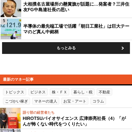
大相撲名古屋場所の懸賞旗が話題に…発案者？三井住
友FG中島達社長の思い
5
半導体の最先端工場で活躍「朝日工業社」は巨大テー
マのど真ん中銘柄
もっとみる
最新のマネー記事
トピックス
ビジネス
株・ＦＸ
暮らし・税
不動産
こづかい稼ぎ
マネーの達人
お宝・アート
コラム
語り部の経営者たち
HIROTSUバイオサイエンス 広津崇亮社長（4）「が
んが怖くない時代をつくりたい」