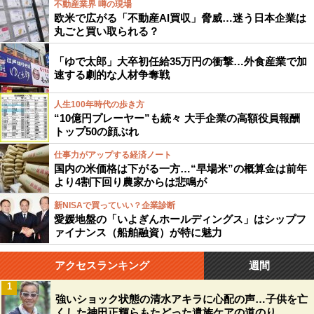
不動産業界 噂の現場
欧米で広がる「不動産AI買収」脅威…迷う日本企業は
丸ごと買い取られる？
「ゆで太郎」大卒初任給35万円の衝撃…外食産業で加
速する劇的な人材争奪戦
人生100年時代の歩き方
“10億円プレーヤー”も続々 大手企業の高額役員報酬
トップ50の顔ぶれ
仕事力がアップする経済ノート
国内の米価格は下がる一方…“早場米”の概算金は前年
より4割下回り農家からは悲鳴が
新NISAで買っていい？企業診断
愛媛地盤の「いよぎんホールディングス」はシップフ
ァイナンス（船舶融資）が特に魅力
アクセスランキング
週間
1
強いショック状態の清水アキラに心配の声…子供を亡
くした神田正輝らもたどった遺族ケアの道のり