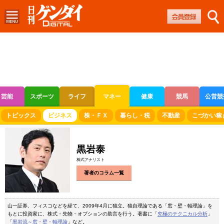
芸能
スポーツ
ライフ
マネー
健康
競馬
公営競
ボートレース
競輪
オートレース
トピックス
ビジネス
株・ＦＸ
暮らし・税
不動産
こづかい稼
黒岩泰
株式アナリスト
著者のコラム一覧
山一証券、フィスコなどを経て、2009年4月に独立。独自理論である「窓・壁・軸理論」を
もとに投資家に、株式・先物・オプションの助言を行う。著書に「
究極のテクニカル分析
」
「
黒岩流～窓・壁・軸理論
」など。