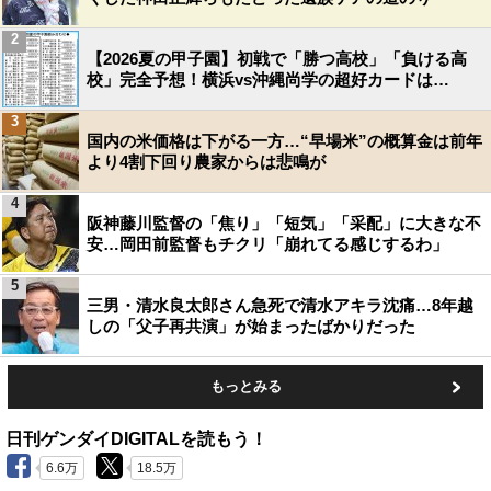
2
【2026夏の甲子園】初戦で「勝つ高校」「負ける高
校」完全予想！横浜vs沖縄尚学の超好カードは…
3
国内の米価格は下がる一方…“早場米”の概算金は前年
より4割下回り農家からは悲鳴が
4
阪神藤川監督の「焦り」「短気」「采配」に大きな不
安…岡田前監督もチクリ「崩れてる感じするわ」
5
三男・清水良太郎さん急死で清水アキラ沈痛…8年越
しの「父子再共演」が始まったばかりだった
もっとみる
日刊ゲンダイDIGITALを読もう！
6.6万
18.5万