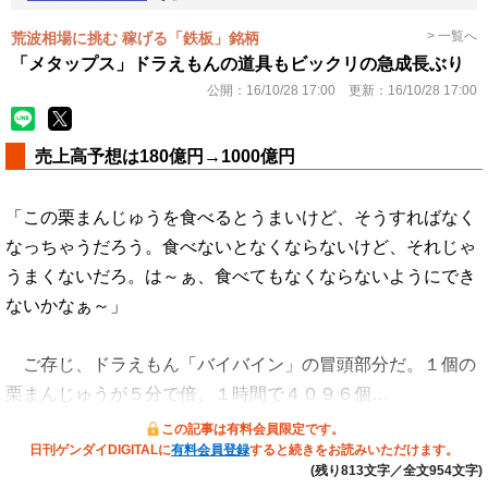
> 一覧へ
荒波相場に挑む 稼げる「鉄板」銘柄
「メタップス」ドラえもんの道具もビックリの急成長ぶり
公開：
16/10/28 17:00
更新：
16/10/28 17:00
売上高予想は180億円→1000億円
「この栗まんじゅうを食べるとうまいけど、そうすればなく
なっちゃうだろう。食べないとなくならないけど、それじゃ
うまくないだろ。は～ぁ、食べてもなくならないようにでき
ないかなぁ～」
ご存じ、ドラえもん「バイバイン」の冒頭部分だ。１個の
栗まんじゅうが５分で倍、１時間で４０９６個…
この記事は有料会員限定です。
日刊ゲンダイDIGITALに
有料会員登録
すると続きをお読みいただけます。
(残り813文字／全文954文字)