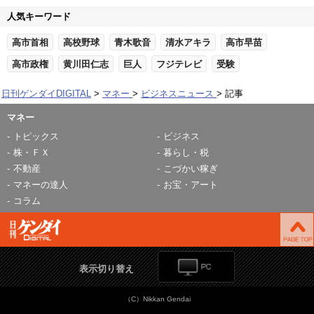
人気キーワード
高市首相
高校野球
青木歌音
清水アキラ
高市早苗
高市政権
黄川田仁志
巨人
フジテレビ
受験
日刊ゲンダイDIGITAL
マネー
ビジネスニュース
記事
マネー
トピックス
ビジネス
株・ＦＸ
暮らし・税
不動産
こづかい稼ぎ
マネーの達人
お宝・アート
コラム
表示切り替え
（C）Nikkan Gendai