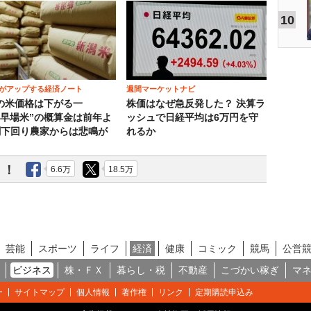
10
がアップする経済ノート
週間マーケットナビ
の米価格は下がる一
株価はなぜ急反発した？ 決算ラ
“早場米”の概算金は前年よ
ッシュで日経平均は6万円を守
割下回り農家からは悲鳴が
れるか
う！
6.6万
18.5万
芸能
スポーツ
ライフ
経済
健康
コミック
競馬
公営
ビジネス
株・ＦＸ
暮らし・税
不動産
こづかい稼ぎ
マ
ー
サイトマップ
個人情報
著作権
リンク
定期購読申込み