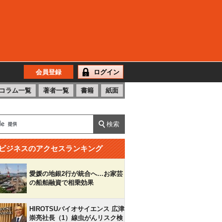
会員登録
ログイン
コラム一覧
著者一覧
書籍
紙面
ビジネスのアクセスランキング
愛媛の地銀2行が統合へ…お家芸
の船舶融資で相乗効果
HIROTSUバイオサイエンス 広津
崇亮社長（1）線虫がんリスク検