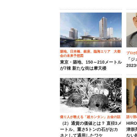
築地、日本橋、銀座、臨海エリア 大都
プロが
会の未来予想図
「ジ
東京・築地、150～210メートル
202
が7棟 新たな街は摩天楼
億り人が教える「超カンタン」お金の話
語り部
（2）通貨の価値とは？ 直径3メ
HIR
ートル、重さ5トンの石がおカ
津崇
ネとして通用したワケ
ない