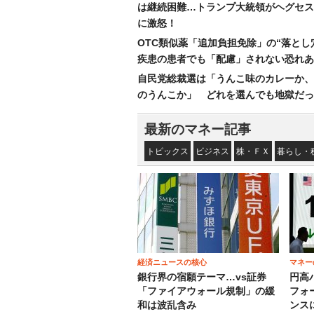
は継続困難…トランプ大統領がヘグセス
に激怒！
OTC類似薬「追加負担免除」の“落とし
疾患の患者でも「配慮」されない恐れあ
自民党総裁選は「うんこ味のカレーか、
のうんこか」 どれを選んでも地獄だっ
最新のマネー記事
トピックス
ビジネス
株・ＦＸ
暮らし・
経済ニュースの核心
マネー
銀行界の宿願テーマ…vs証券
円高
「ファイアウォール規制」の緩
フォ
和は波乱含み
ンス