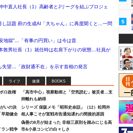
沖中直人社長（1）高齢者とJリーグを結ぶプロジェ
5
し話題 府の生成AI「大ちゃん」に再度聞くと…一問
安地獄”…「有事の円買い」は今は昔
本敦男社長（1）就任時は右肩下がりの状態…社員が
も失望…「政財通不在」を示す首相の発言
ライフ
健康
BOOKS
なボロ政権
「高市中心」視察動画と「空気読む」被災者…支
持離れも納得
まがいの決
シリーズ 保阪メモ「昭和史余話」（12）松岡外
「早期健全
相人事こそが宣戦布告通知遅れの間接的原因
偽善の8月が始まった 非核三原則を踏みにじる高
イラン戦争
市&小泉コンビの白々しさ