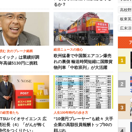
るか？
高校野
板東英
広末涼
経済ニュースの核心
読む 次のブレーク銘柄
欧州猛暑で中国製エアコン爆売
ェイック」は業績好調
1
れの裏側 輸送時間短縮に国際貨
3年高値5130円に挑戦
物列車「中欧班列」が大活躍
2
3
の経営者たち
人生100年時代の歩き方
OTSUバイオサイエンス 広
“10億円プレーヤー”も続々 大手
亮社長（4）「がんが怖く
企業の高額役員報酬トップ50の
4
時代をつくりたい」
顔ぶれ