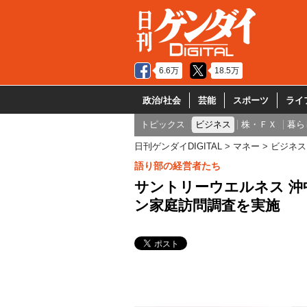
6.6万
18.5万
政治/社会
芸能
スポーツ
ライ
トピックス
ビジネス
株・ＦＸ
暮ら
日刊ゲンダイDIGITAL
マネー
ビジネス
語り部の経営者たち
サントリーウエルネス 沖
ン家庭訪問調査を実施