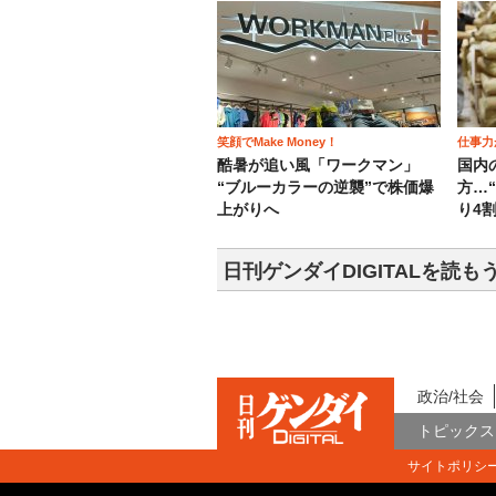
笑顔でMake Money！
仕事力
酷暑が追い風「ワークマン」
国内
“ブルーカラーの逆襲”で株価爆
方…
上がりへ
り4
日刊ゲンダイDIGITALを読も
政治/社会
トピックス
サイトポリシ