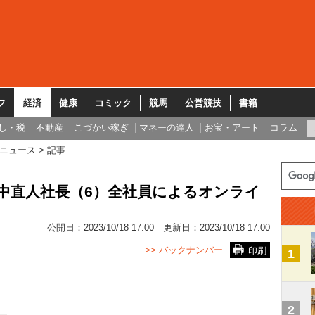
フ
経済
健康
コミック
競馬
公営競技
書籍
し・税
不動産
こづかい稼ぎ
マネーの達人
お宝・アート
コラム
ニュース
記事
中直人社長（6）全社員によるオンライ
公開日：
2023/10/18 17:00
更新日：
2023/10/18 17:00
>> バックナンバー
印刷
1
2