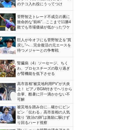
のテコ入れ役にうってつけ
菅野智之トレード不成立の裏に
致命的な“前科”…ここまで11勝4
敗でも市場価値が低かったワケ
巨人が今オフにも菅野智之を“買
戻し”へ…完全復活の元エースを
待つメジャーとの争奪戦
腎臓病（4）ソーセージ、ちく
わ、プロセスチーズの取り過ぎ
が腎機能を低下させる
高市首相“被災地利用PV”が大炎
上！ ピアノBGM付きでヘリから
合掌、酷暑に汗一滴かかない不
可解
被災地を踏み台に…確かにビン
ビン「伝わる」高市首相の人気
取り “政治の師”は激励に駆けず
り回るハード視察