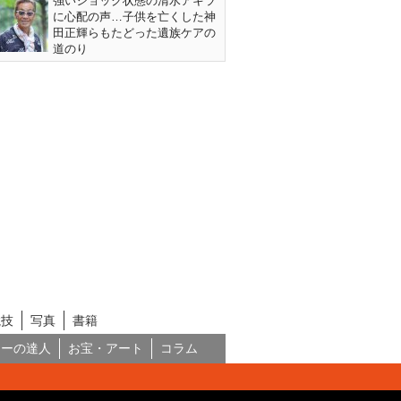
強いショック状態の清水アキラ
に心配の声…子供を亡くした神
田正輝らもたどった遺族ケアの
道のり
競技
写真
書籍
ネーの達人
お宝・アート
コラム