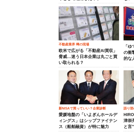
不動産業界 噂の現場
「ゆ
欧米で広がる「不動産AI買収」
の衝
脅威…迷う日本企業は丸ごと買
的な
い取られる？
新NISAで買っていい？企業診断
語り部
愛媛地盤の「いよぎんホールデ
HIR
ィングス」はシップファイナン
津崇
ス（船舶融資）が特に魅力
と言