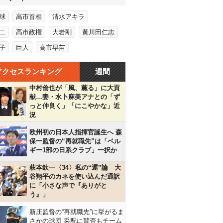
球
高市首相
清水アキラ
二
高市政権
大岩剛
黄川田仁志
子
巨人
高市早苗
アクセスランキング
週間
中村倫也が「風、薫る」に大貢
献…妻・水卜麻美アナとの「ず
っと仲良く」「にこやかな」近
況
欧州初の日本人指揮官誕生へ 森
保一監督の“再就職先”は「ベル
ギー1部の日系クラブ」一択か
萩本欽一〈34〉私の“運”論 大
谷翔平のカネを使い込んだ通訳
に「小さな声で『ありがと
う』」
新庄監督の“再就職先”に挙がるま
さかの球団 采配に賛否もチーム