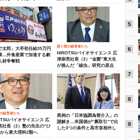
5
語り部の経営者たち
6
で太郎」大卒初任給35万円
HIROTSUバイオサイエンス 広
撃…外食産業で加速する劇
津崇亮社長（3）“金髪”東大生
人材争奪戦
が挑んだ「線虫」研究の原点
7
8
の経営者たち
異例の「日米協調為替介入」の
OTSUバイオサイエンス 広
謎解き…米国側が”裏取引”で出
9
亮社長（2）塾の先生の“ひ
した3つの条件と高市首相外し
”から東大理科2類へ