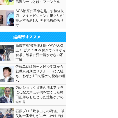
示温シールとは～ファンケル
AGA治療に革命を起こす検査技
術「スキャビジョン」銀クリが
提示する新しい薄毛治療のあり
方
編集部オススメ
高市首相“被災地利用PV”が大炎
上！ ピアノBGM付きでヘリから
合掌、酷暑に汗一滴かかない不
可解
佐藤二朗は信州大経済学部から
就職氷河期にリクルートに入社
も、わずか1日で辞めて役者の道
へ
強いショック状態の清水アキラ
に心配の声…子供を亡くした神
田正輝らもたどった遺族ケアの
道のり
石原プロ「炊き出しの流儀」 被
災地一番乗りがエラいわけでは