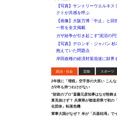
【写真】サントリーウエルネス 
クトが共感を呼ぶ
【画像】大阪万博「中止」と回答
一答を全文掲載
ガザ紛争が引き起こす“泥沼の円
【写真】デロンギ・ジャパン 杉
抱えていた問題点
岸田政権の経済対策混迷に財界
政治・社会
芸能
スポーツ
2年後に「増税」空手形の大笑い こん
が2年も持つわけがない
“財政のプロ”斎藤元彦知事はなぜ粉飾
算見抜けず？ 兵庫県が都道府県で初の
化団体」転落危機
軍事大国がなぜ？ 米が「兵器枯渇」で