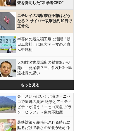
査を発明した“科学者CEO”
ニチレイの増収増益予想はどう
なる？ サイバー攻撃は約10日で
正常化
半導体の最先端工場で活躍「朝
日工業社」は巨大テーマのど真
ん中銘柄
大相撲名古屋場所の懸賞旗が話
題に…発案者？三井住友FG中島
達社長の思い
もっと見る
楽しさいっぱい！北海道・ニセ
コで避暑の夏旅 絶景とアクティ
ビティが揃う「ニセコ東急 グラ
ン・ヒラフ」～東急不動産
暑熱対策が義務化される時代に
貼るだけで暑さの変化がわかる