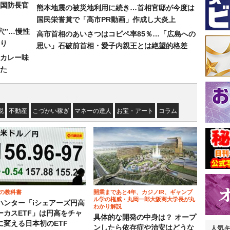
国防長官
熊本地震の被災地利用に続き…首相官邸が今度は
国民栄誉賞で「高市PR動画」作成し大炎上
穴”…慢性
高市首相のあいさつはコピペ率85％…「広島への
り
思い」石破前首相・愛子内親王とは絶望的格差
カレー味
た
税
不動産
こづかい稼ぎ
マネーの達人
お宝・アート
コラム
の教科書
開業まであと4年、カジノIR、ギャンブ
ル学の権威・丸岡一郎大阪商大学長が丸
ハンター「iシェアーズ円高
わかり解説
ーカスETF」は円高をチャ
具体的な開発の中身は？ オープ
に変える日本初のETF
ンしたら依存症や治安はどうな
人気