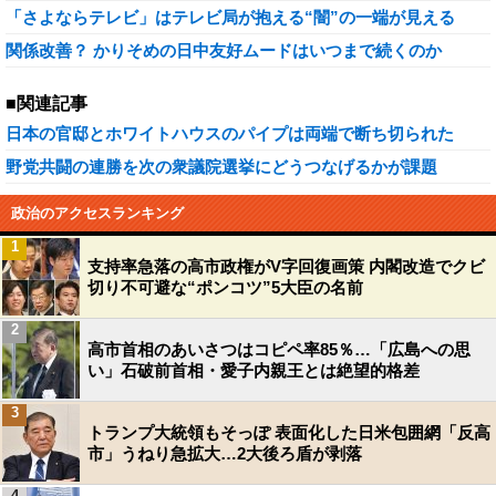
「さよならテレビ」はテレビ局が抱える“闇”の一端が見える
関係改善？ かりそめの日中友好ムードはいつまで続くのか
■関連記事
日本の官邸とホワイトハウスのパイプは両端で断ち切られた
野党共闘の連勝を次の衆議院選挙にどうつなげるかが課題
政治のアクセスランキング
1
支持率急落の高市政権がV字回復画策 内閣改造でクビ
切り不可避な“ポンコツ”5大臣の名前
2
高市首相のあいさつはコピペ率85％…「広島への思
い」石破前首相・愛子内親王とは絶望的格差
3
トランプ大統領もそっぽ 表面化した日米包囲網「反高
市」うねり急拡大…2大後ろ盾が剥落
4