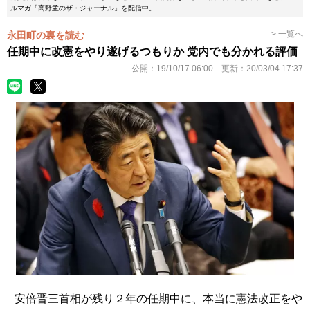
ルマガ「高野孟のザ・ジャーナル」を配信中。
> 一覧へ
永田町の裏を読む
任期中に改憲をやり遂げるつもりか 党内でも分かれる評価
公開：
19/10/17 06:00
更新：
20/03/04 17:37
安倍晋三首相が残り２年の任期中に、本当に憲法改正をや