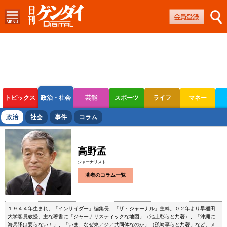
トピックス
政治・社会
芸能
スポーツ
ライフ
マネー
ボートレース
競輪
オートレース
政治
社会
事件
コラム
高野孟
ジャーナリスト
著者のコラム一覧
１９４４年生まれ。「インサイダー」編集長、「ザ・ジャーナル」主幹。０２年より早稲田
大学客員教授。主な著書に「ジャーナリスティックな地図」（池上彰らと共著）、「沖縄に
海兵隊は要らない！」、「いま、なぜ東アジア共同体なのか」（孫崎享らと共著」など。メ