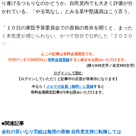
り遂げるつもりなのかどうか。自民党内でも大きく評価が分
かれている。「やる気なし」とみる某中堅議員はこう言う。
「１０日の衆院予算委員会での首相の答弁を聞くと、まった
く本気度が感じられない。かつて自分で公約した『２０２０
年…
この記事は有料会員限定です。
日刊ゲンダイDIGITALに
有料会員登録
すると続きをお読みいただけます。
(残り849文字／全文990文字)
ログインして読む
【ログインしていただくと記事中の広告が非表示になります】
今なら！
メルマガ会員（無料）に登録
すると
有料会員限定記事が3本お読みいただけます。
■関連記事
会社の言いなり労組は無用の長物 自民党支持に転換しては