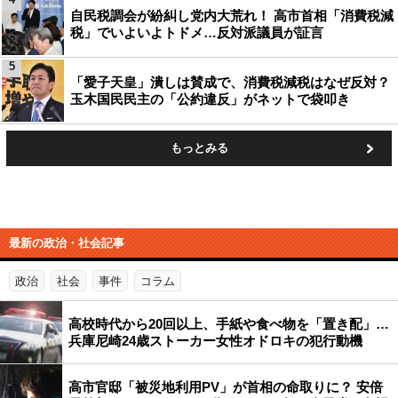
自民税調会が紛糾し党内大荒れ！ 高市首相「消費税減
税」でいよいよトドメ…反対派議員が証言
5
「愛子天皇」潰しは賛成で、消費税減税はなぜ反対？
玉木国民民主の「公約違反」がネットで袋叩き
もっとみる
最新の政治・社会記事
政治
社会
事件
コラム
高校時代から20回以上、手紙や食べ物を「置き配」…
兵庫尼崎24歳ストーカー女性オドロキの犯行動機
高市官邸「被災地利用PV」が首相の命取りに？ 安倍