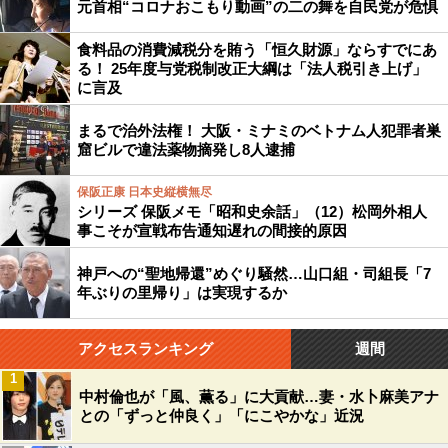
元首相“コロナおこもり動画”の二の舞を自民党が危惧
食料品の消費減税分を賄う「恒久財源」ならすでにあ
る！ 25年度与党税制改正大綱は「法人税引き上げ」
に言及
まるで治外法権！ 大阪・ミナミのベトナム人犯罪者巣
窟ビルで違法薬物摘発し8人逮捕
保阪正康 日本史縦横無尽
シリーズ 保阪メモ「昭和史余話」（12）松岡外相人
事こそが宣戦布告通知遅れの間接的原因
神戸への“聖地帰還”めぐり騒然…山口組・司組長「7
年ぶりの里帰り」は実現するか
アクセスランキング
週間
1
中村倫也が「風、薫る」に大貢献…妻・水卜麻美アナ
との「ずっと仲良く」「にこやかな」近況