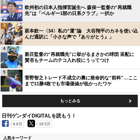
2
欧州初の日本人指揮官誕生へ 森保一監督の“再就職
先”は「ベルギー1部の日系クラブ」一択か
3
萩本欽一〈34〉私の“運”論 大谷翔平のカネを使い込
んだ通訳に「小さな声で『ありがとう』」
4
新庄監督の“再就職先”に挙がるまさかの球団 采配に
賛否もチームのテコ入れ役にうってつけ
5
菅野智之トレード不成立の裏に致命的な“前科”…ここ
まで11勝4敗でも市場価値が低かったワケ
もっとみる
日刊ゲンダイDIGITALを読もう！
6.6万
18.5万
人気キーワード