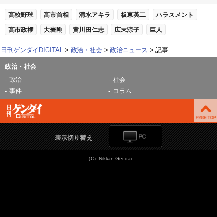
高校野球
高市首相
清水アキラ
板東英二
ハラスメント
高市政権
大岩剛
黄川田仁志
広末涼子
巨人
日刊ゲンダイDIGITAL
政治・社会
政治ニュース
記事
政治・社会
政治
社会
事件
コラム
表示切り替え
（C）Nikkan Gendai